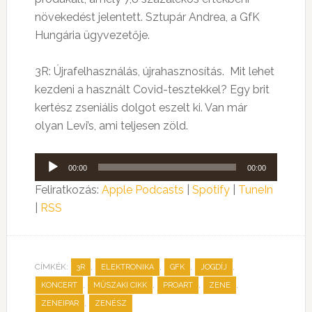
növekedést jelentett. Sztupár Andrea, a GfK
Hungária ügyvezetője.
3R: Újrafelhasználás, újrahasznosítás. Mit lehet
kezdeni a használt Covid-tesztekkel? Egy brit
kertész zseniális dolgot eszelt ki. Van már
olyan Levi’s, ami teljesen zöld.
Audió
00:00
00:00
lejátszó
Feliratkozás:
Apple Podcasts
|
Spotify
|
TuneIn
|
RSS
CÍMKÉK:
,
,
,
,
3R
ELEKTRONIKA
GFK
JOGDÍJ
,
,
,
,
KONCERT
MŰSZAKI CIKK
PROART
ZENE
,
ZENEIPAR
ZENÉSZ