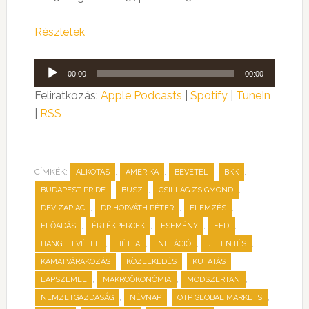
Részletek
Audió
00:00
00:00
lejátszó
Feliratkozás:
Apple Podcasts
|
Spotify
|
TuneIn
|
RSS
CÍMKÉK:
,
,
,
,
ALKOTÁS
AMERIKA
BEVÉTEL
BKK
,
,
,
BUDAPEST PRIDE
BUSZ
CSILLAG ZSIGMOND
,
,
,
DEVIZAPIAC
DR HORVÁTH PÉTER
ELEMZÉS
,
,
,
,
ELŐADÁS
ÉRTÉKPERCEK
ESEMÉNY
FED
,
,
,
,
HANGFELVÉTEL
HÉTFA
INFLÁCIÓ
JELENTÉS
,
,
,
KAMATVÁRAKOZÁS
KÖZLEKEDÉS
KUTATÁS
,
,
,
LAPSZEMLE
MAKROÖKONÓMIA
MÓDSZERTAN
,
,
,
NEMZETGAZDASÁG
NÉVNAP
OTP GLOBAL MARKETS