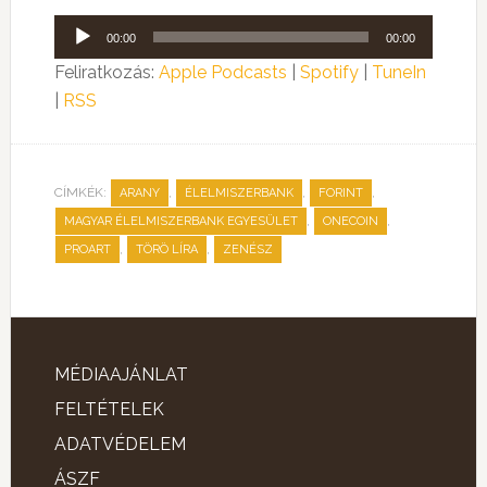
Audió
00:00
00:00
lejátszó
Feliratkozás:
Apple Podcasts
|
Spotify
|
TuneIn
|
RSS
CÍMKÉK:
,
,
,
ARANY
ÉLELMISZERBANK
FORINT
,
,
MAGYAR ÉLELMISZERBANK EGYESÜLET
ONECOIN
,
,
PROART
TÖRÖ LÍRA
ZENÉSZ
MÉDIAAJÁNLAT
FELTÉTELEK
ADATVÉDELEM
ÁSZF