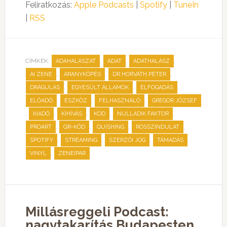
Feliratkozás:
Apple Podcasts
|
Spotify
|
TuneIn
|
RSS
CÍMKÉK:
,
,
,
ADAHALÁSZAT
ADAT
ADATHALÁSZ
,
,
,
AI ZENE
ARANYKÖPÉS
DR HORVÁTH PÉTER
,
,
,
DRÁGULÁS
EGYESÜLT ÁLLAMOK
ELFOGADÁS
,
,
,
ELŐADÓ
ESZKÖZ
FELHASZNÁLÓ
GREGOR JÓZSEF
,
,
,
,
,
KIADÓ
KIHÍVÁS
KÖD
NULLADIK FAKTOR
,
,
,
,
PROART
QR-KÓD
QUISHING
ROSSZINDULAT
,
,
,
,
SPOTIFY
STREAMING
SZERZŐI JOG
TÁMADÁS
,
VINYL
ZENEIPAR
Millásreggeli Podcast:
nagytakarítás Budapesten,