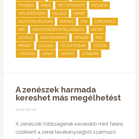
,
,
,
,
FŐVÁROS
HANG
HETI KITEKINTŐ
INFLÁCIÓ
,
,
,
INFLÁCIÓS RÁTA
KALAUZ
KAMAT
,
,
,
,
KELETI PÁLYAUDVAR
KÉPMÁS
KSH
LAPSZEMLE
,
,
,
MÁV
MESTERSÉGES INTELLIGENCIA
METRÓ
,
,
,
,
MŰVÉSZ
NAGYTAKARÍTÁS
NÉVNAP
PIAC
,
,
,
,
PROART
SZAUNA
SZÜLETÉSNAP
TŐZSDE
,
,
,
UTÁNZÁS
VONAT
ZENÉSZ
ZONGORA
A zenészek harmada
kereshet más megélhetést
2022-02-22
A zenészek többségének kevesebb mint felére
csökkent a zenei tevékenységből származó