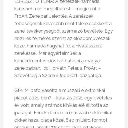
ÉBRESZTŐ TÉMA: A zenészek harmada
kereshet más megélhetést – megjelent a
ProArt Zeneipari Jelentés. A zenészek
többségének kevesebb mint felére csökkent a
zenei tevékenységből származó bevétele. Egy
2021-es felmérés szerint az előadóművészek
közel harmada hagyhat fel a hivatásszerű
zenéléssel. Már egyértelműek a
koncertmentes időszak hatásai a magyar
zeneiparban. dr. Horváth Péter, a ProArt –
Szövetség a Szerzői Jogokért igazgatója.
GfK: Mi befolyásolta a műszaki elektronikai
piacot 2021-ben? – kutatás 2021 egy kivételes
év volt, amely számos kihívás elé állította az
iparágat. Ennek ellenére a műszaki elektronikai
cikkek hazai piaca közel 840 milliárd forintot
produkált, amely 7,8 százalékos értékbeni