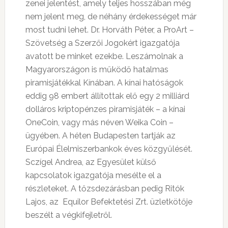
zenei jelentést, amely teljes hosszában még
nem jelent meg, de néhány érdekességet már
most tudni lehet. Dr. Horváth Péter, a ProArt –
Szövetség a Szerzői Jogokért igazgatója
avatott be minket ezekbe. Leszámolnak a
Magyarországon is működő hatalmas
piramisjátékkal Kínában. A kínai hatóságok
eddig 98 embert állítottak elő egy 2 milliárd
dolláros kriptopénzes piramisjáték – a kínai
OneCoin, vagy más néven Weika Coin –
ügyében. A héten Budapesten tartják az
Európai Élelmiszerbankok éves közgyűlését.
Sczígel Andrea, az Egyesület külső
kapcsolatok igazgatója mesélte el a
részleteket. A tőzsdezárásban pedig Ritók
Lajos, az Equilor Befektetési Zrt. üzletkötője
beszélt a végkifejletről.