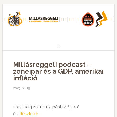
Millásreggeli podcast –
zeneipar és a GDP, amerikai
infláció
2025-08-15
2025. augusztus 15.,
p
é
ntek
6.30-8
óra
Részletek