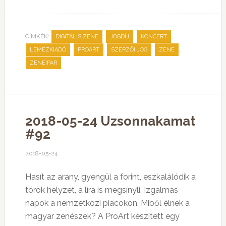
CÍMKÉK:
,
,
,
DIGITÁLIS ZENE
JOGDÍJ
KONCERT
,
,
,
,
LEMEZKIADÓ
PROART
SZERZŐI JOG
ZENE
ZENEIPAR
2018-05-24 Uzsonnakamat
#92
2018-05-24
Hasít az arany, gyengül a forint, eszkalálódik a
török helyzet, a líra is megsínyli. Izgalmas
napok a nemzetközi piacokon. Miből élnek a
magyar zenészek? A ProArt készített egy