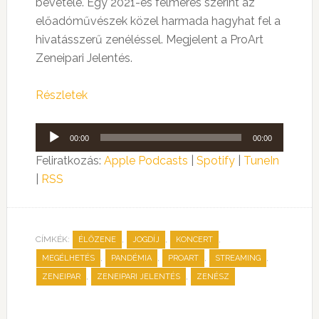
bevétele. Egy 2021-es felmérés szerint az
előadóművészek közel harmada hagyhat fel a
hivatásszerű zenéléssel. Megjelent a ProArt
Zeneipari Jelentés.
Részletek
Audió
00:00
00:00
lejátszó
Feliratkozás:
Apple Podcasts
|
Spotify
|
TuneIn
|
RSS
CÍMKÉK:
,
,
,
ÉLŐZENE
JOGDÍJ
KONCERT
,
,
,
,
MEGÉLHETÉS
PANDÉMIA
PROART
STREAMING
,
,
ZENEIPAR
ZENEIPARI JELENTÉS
ZENÉSZ