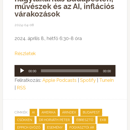
művészek és az AI, inflációs
várakozások
2024-04-08
2024. április 8., hétfő 6:30-8 óra
Részletek
Audió
00:00
00:00
lejátszó
Feliratkozás:
Apple Podcasts
|
Spotify
|
TuneIn
|
RSS
CÍMKÉK:
,
,
,
,
AI
AMERIKA
ÁRINDEX
BUDAPEST
,
,
,
,
CSÖKKEN
DR HORVÁTH PÉTER
ÉBRESZTŐ
EKB
,
,
,
EPPICH GYŐZŐ
ESEMÉNY
FOGYASZTÓI ÁR