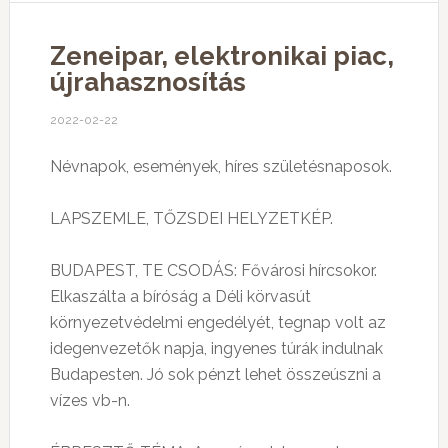
Zeneipar, elektronikai piac,
újrahasznosítás
2022-02-22
Névnapok, események, híres születésnaposok.
LAPSZEMLE, TŐZSDEI HELYZETKÉP.
BUDAPEST, TE CSODÁS: Fővárosi hírcsokor.
Elkaszálta a bíróság a Déli körvasút
környezetvédelmi engedélyét, tegnap volt az
idegenvezetők napja, ingyenes túrák indulnak
Budapesten. Jó sok pénzt lehet összeúszni a
vízes vb-n.