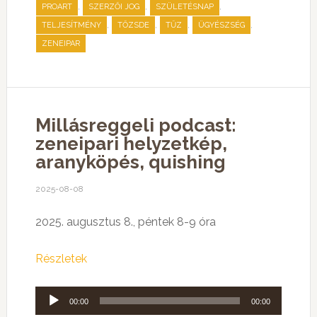
,
,
,
PROART
SZERZŐI JOG
SZÜLETÉSNAP
,
,
,
,
TELJESÍTMÉNY
TŐZSDE
TŰZ
ÜGYÉSZSÉG
ZENEIPAR
Millásreggeli podcast:
zeneipari helyzetkép,
aranyköpés, quishing
2025-08-08
2025. augusztus 8., péntek 8-9 óra
Részletek
Audió
00:00
00:00
lejátszó