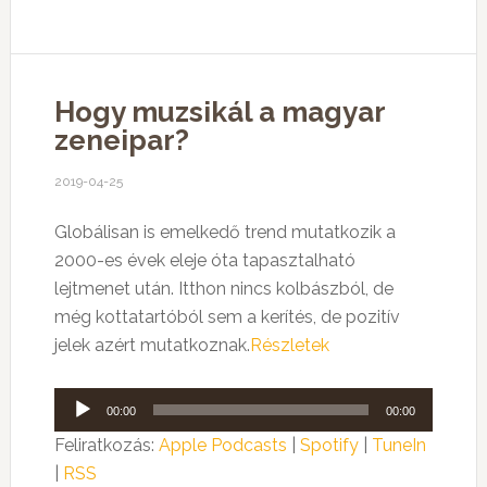
Hogy muzsikál a magyar
zeneipar?
2019-04-25
Globálisan is emelkedő trend mutatkozik a
2000-es évek eleje óta tapasztalható
lejtmenet után. Itthon nincs kolbászból, de
még kottatartóból sem a kerítés, de pozitív
jelek azért mutatkoznak.
Részletek
Audió
00:00
00:00
lejátszó
Feliratkozás:
Apple Podcasts
|
Spotify
|
TuneIn
|
RSS