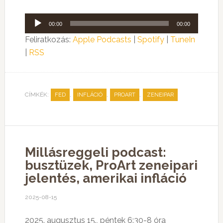
Audió
00:00
00:00
lejátszó
Feliratkozás:
Apple Podcasts
|
Spotify
|
TuneIn
|
RSS
CÍMKÉK:
,
,
,
FED
INFLÁCIÓ
PROART
ZENEIPAR
Millásreggeli podcast:
busztüzek, ProArt zeneipari
jelentés, amerikai infláció
2025-08-15
2025. augusztus 15., péntek 6:30-8 óra