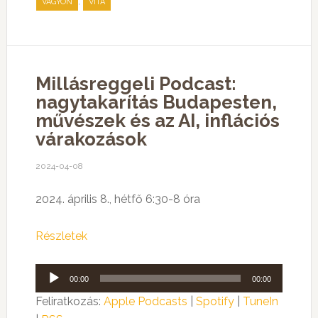
,
VAGYON
VITA
Millásreggeli Podcast:
nagytakarítás Budapesten,
művészek és az AI, inflációs
várakozások
2024-04-08
2024. április 8., hétfő 6:30-8 óra
Részletek
Audió
00:00
00:00
lejátszó
Feliratkozás:
Apple Podcasts
|
Spotify
|
TuneIn