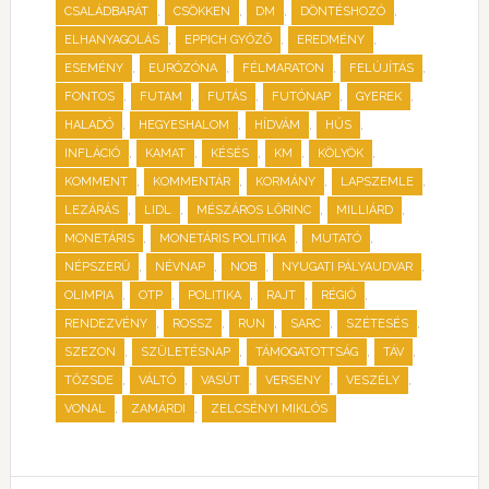
,
,
,
,
CSALÁDBARÁT
CSÖKKEN
DM
DÖNTÉSHOZÓ
,
,
,
ELHANYAGOLÁS
EPPICH GYŐZŐ
EREDMÉNY
,
,
,
,
ESEMÉNY
EURÓZÓNA
FÉLMARATON
FELÚJÍTÁS
,
,
,
,
,
FONTOS
FUTAM
FUTÁS
FUTÓNAP
GYEREK
,
,
,
,
HALADÓ
HEGYESHALOM
HÍDVÁM
HÚS
,
,
,
,
,
INFLÁCIÓ
KAMAT
KÉSÉS
KM
KÖLYÖK
,
,
,
,
KOMMENT
KOMMENTÁR
KORMÁNY
LAPSZEMLE
,
,
,
,
LEZÁRÁS
LIDL
MÉSZÁROS LŐRINC
MILLIÁRD
,
,
,
MONETÁRIS
MONETÁRIS POLITIKA
MUTATÓ
,
,
,
,
NÉPSZERŰ
NÉVNAP
NOB
NYUGATI PÁLYAUDVAR
,
,
,
,
,
OLIMPIA
OTP
POLITIKA
RAJT
RÉGIÓ
,
,
,
,
,
RENDEZVÉNY
ROSSZ
RUN
SARC
SZÉTESÉS
,
,
,
,
SZEZON
SZÜLETÉSNAP
TÁMOGATOTTSÁG
TÁV
,
,
,
,
,
TŐZSDE
VÁLTÓ
VASÚT
VERSENY
VESZÉLY
,
,
VONAL
ZAMÁRDI
ZELCSÉNYI MIKLÓS