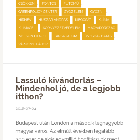
,
,
,
CSÖKKEN
FONTOS
FUTÓMŰ
,
,
,
GREENPOLICY CENTER
GYŐZELEM
GYŐZNI
,
,
,
,
HÍRNÉV
HUSZÁR ANDRÁS
KIBOCSÁT
KLÍMA
,
,
,
KLÍMACÉL
KÖRNYEZETVÉDELEM
MAGYARORSZÁG
,
,
,
NELSON PIQUET
TÁRSADALOM
ÜVEGHÁZHATÁS
VÁRKONYI GÁBOR
Lassuló kivándorlás –
Mindenhol jó, de a legjobb
itthon?
2018-07-04
Budapest után London a második legnagyobb
magyar város. Az elmúlt években legalább
300 ezer, de akár egymillió honfitársunk ment