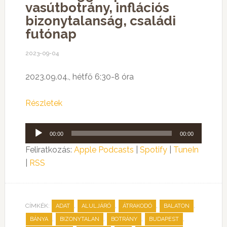
vasútbotrány, inflációs
bizonytalanság, családi
futónap
2023-09-04
2023.09.04., hétfő 6:30-8 óra
Részletek
Audió
00:00
00:00
lejátszó
Feliratkozás:
Apple Podcasts
|
Spotify
|
TuneIn
|
RSS
CÍMKÉK:
,
,
,
,
ADAT
ALULJÁRÓ
ÁTRAKODÓ
BALATON
,
,
,
,
BÁNYA
BIZONYTALAN
BOTRÁNY
BUDAPEST