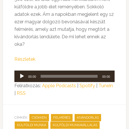
külföldre a jobb élet reményében. Sokkoló
adatok ezek. Ám a napokban megjelent egy 12
ezer magyar dolgozó bevonásával készült
felmérés, amely azt mutatja, hogy megtört a
kivándorlás lendülete. De mi lehet ennek az
oka?
Részletek
Audió
00:00
00:00
lejátszó
Feliratkozás:
Apple Podcasts
|
Spotify
|
TuneIn
|
RSS
CÍMKÉK:
,
,
,
CSÖKKEN
FELMÉRÉS
KIVÁNDORLÁS
,
KÜLFÖLDI MUNKA
KÜLFÖLDI MUNKAVÁLLALÁS