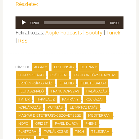
Részletek
Audió
00:00
00:00
lejátszó
Feliratkozás:
Apple Podcasts
|
Spotify
|
TuneIn
|
RSS
CÍMKÉK:
,
,
,
AGGÁLY
BIZTONSÁG
BOTRÁNY
,
,
,
BURÓ SZILÁRD
CSÖKKEN
EQUILOR TŐZSDENYITÁS
,
,
,
ERDÉLYI-SÍPOS ALÍZ
ÉTREND
FEKETE GÁBOR
,
,
,
FELHASZNÁLÓ
FRANCIAORSZÁG
HALÁLOZÁS
,
,
,
,
IFATER
IT-KALAUZ
KAMPÁNY
KOCKÁZAT
,
,
,
KORLÁTOZÁS
KUTATÁS
LETARTÓZTATÁS
,
,
MAGYAR DIETETIKUSOK SZÖVETSÉGE
MEDITERRÁN
,
,
,
,
NOPQ
ŐRIZET
PAVEL DUROV
PHEKE
,
,
,
,
PLATFORM
TÁPLÁLKOZÁS
TECH
TELEGRAM