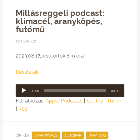
Millásreggeli podcast:
klímacél, aranyköpés,
futómű
2023-08-17
2023.08.17., csütörtök 8-9 óra
Részletek
Audió
00:00
00:00
lejátszó
Feliratkozás:
Apple Podcasts
|
Spotify
|
TuneIn
|
RSS
CÍMKÉK:
,
,
,
ARANYKÖPÉS
AUTÓIPAR
BARÁTSÁG