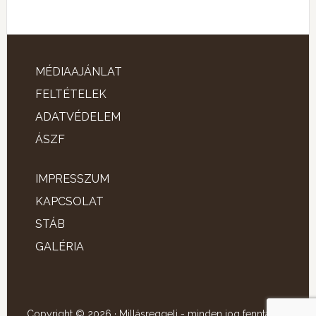
MÉDIAAJÁNLAT
FELTÉTELEK
ADATVÉDELEM
ÁSZF
IMPRESSZUM
KAPCSOLAT
STÁB
GALÉRIA
Copyright © 2026 · Millásreggeli - minden jog fenntartva!