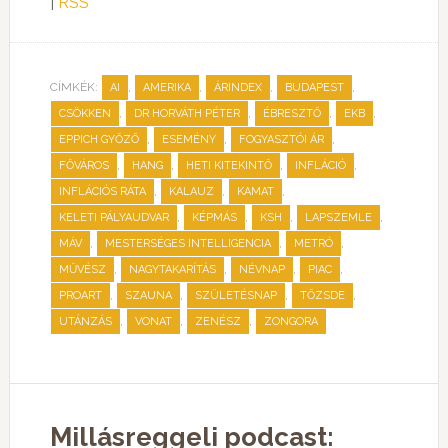
|
RSS
CÍMKÉK:
,
,
,
,
AI
AMERIKA
ÁRINDEX
BUDAPEST
,
,
,
,
CSÖKKEN
DR HORVÁTH PÉTER
ÉBRESZTŐ
EKB
,
,
,
EPPICH GYŐZŐ
ESEMÉNY
FOGYASZTÓI ÁR
,
,
,
,
FŐVÁROS
HANG
HETI KITEKINTŐ
INFLÁCIÓ
,
,
,
INFLÁCIÓS RÁTA
KALAUZ
KAMAT
,
,
,
,
KELETI PÁLYAUDVAR
KÉPMÁS
KSH
LAPSZEMLE
,
,
,
MÁV
MESTERSÉGES INTELLIGENCIA
METRÓ
,
,
,
,
MŰVÉSZ
NAGYTAKARÍTÁS
NÉVNAP
PIAC
,
,
,
,
PROART
SZAUNA
SZÜLETÉSNAP
TŐZSDE
,
,
,
UTÁNZÁS
VONAT
ZENÉSZ
ZONGORA
Millásreggeli podcast: