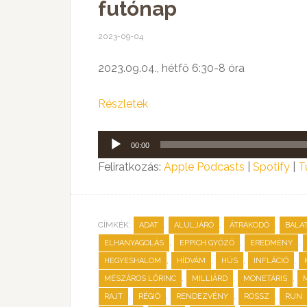
futónap
2023-09-04
2023.09.04., hétfő 6:30-8 óra
Részletek
Audió
00:00
lejátszó
Feliratkozás:
Apple Podcasts
|
Spotify
|
T
CÍMKÉK:
,
,
,
ADAT
ALULJÁRÓ
ÁTRAKODÓ
BALA
,
,
,
ELHANYAGOLÁS
EPPICH GYŐZŐ
EREDMÉNY
,
,
,
,
HEGYESHALOM
HÍDVÁM
HÚS
INFLÁCIÓ
,
,
,
MÉSZÁROS LŐRINC
MILLIÁRD
MONETÁRIS
,
,
,
,
RAJT
RÉGIÓ
RENDEZVÉNY
ROSSZ
RUN