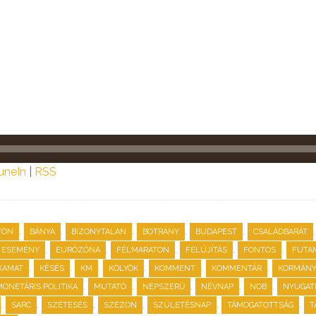
uneIn
|
RSS
,
,
,
,
,
TON
BÁNYA
BIZONYTALAN
BOTRÁNY
BUDAPEST
CSALÁDBARÁT
,
,
,
,
,
ESEMÉNY
EURÓZÓNA
FÉLMARATON
FELÚJÍTÁS
FONTOS
FUTA
,
,
,
,
,
,
KAMAT
KÉSÉS
KM
KÖLYÖK
KOMMENT
KOMMENTÁR
KORMÁN
,
,
,
,
,
MONETÁRIS POLITIKA
MUTATÓ
NÉPSZERŰ
NÉVNAP
NOB
NYUGATI
,
,
,
,
,
,
SARC
SZÉTESÉS
SZEZON
SZÜLETÉSNAP
TÁMOGATOTTSÁG
T