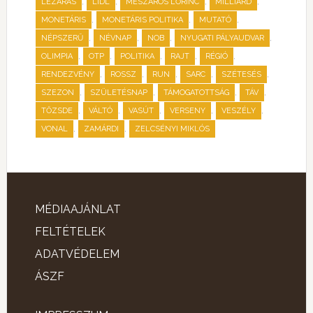
,
,
,
,
LEZÁRÁS
LIDL
MÉSZÁROS LŐRINC
MILLIÁRD
,
,
,
MONETÁRIS
MONETÁRIS POLITIKA
MUTATÓ
,
,
,
,
NÉPSZERŰ
NÉVNAP
NOB
NYUGATI PÁLYAUDVAR
,
,
,
,
,
OLIMPIA
OTP
POLITIKA
RAJT
RÉGIÓ
,
,
,
,
,
RENDEZVÉNY
ROSSZ
RUN
SARC
SZÉTESÉS
,
,
,
,
SZEZON
SZÜLETÉSNAP
TÁMOGATOTTSÁG
TÁV
,
,
,
,
,
TŐZSDE
VÁLTÓ
VASÚT
VERSENY
VESZÉLY
,
,
VONAL
ZAMÁRDI
ZELCSÉNYI MIKLÓS
MÉDIAAJÁNLAT
FELTÉTELEK
ADATVÉDELEM
ÁSZF