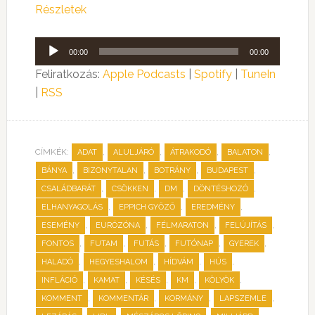
Részletek
Audió
00:00
00:00
lejátszó
Feliratkozás:
Apple Podcasts
|
Spotify
|
TuneIn
|
RSS
CÍMKÉK:
,
,
,
,
ADAT
ALULJÁRÓ
ÁTRAKODÓ
BALATON
,
,
,
,
BÁNYA
BIZONYTALAN
BOTRÁNY
BUDAPEST
,
,
,
,
CSALÁDBARÁT
CSÖKKEN
DM
DÖNTÉSHOZÓ
,
,
,
ELHANYAGOLÁS
EPPICH GYŐZŐ
EREDMÉNY
,
,
,
,
ESEMÉNY
EURÓZÓNA
FÉLMARATON
FELÚJÍTÁS
,
,
,
,
,
FONTOS
FUTAM
FUTÁS
FUTÓNAP
GYEREK
,
,
,
,
HALADÓ
HEGYESHALOM
HÍDVÁM
HÚS
,
,
,
,
,
INFLÁCIÓ
KAMAT
KÉSÉS
KM
KÖLYÖK
,
,
,
,
KOMMENT
KOMMENTÁR
KORMÁNY
LAPSZEMLE