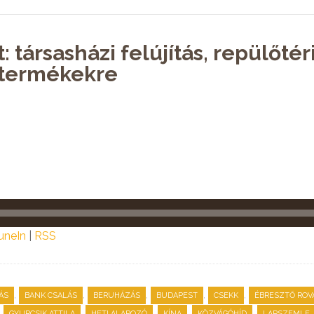
 társasházi felújítás, repülőtér
i termékekre
uneIn
|
RSS
,
,
,
,
,
ÁS
BANK CSALÁS
BERUHÁZÁS
BUDAPEST
CSEKK
ÉBRESZTŐ ROV
,
,
,
,
,
GYURCSIK ATTILA
HETI ALAPOZÓ
KÍNA
KÖZVÁGÓHÍD
LAPSZEMLE