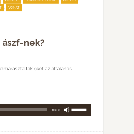
Fel/Le
,
T
VONAT
billentyűket
kell
használni.
 ászf-nek?
elmarasztalták őket az általános
A
00:00
hangerő
növeléséhez,
illetőleg