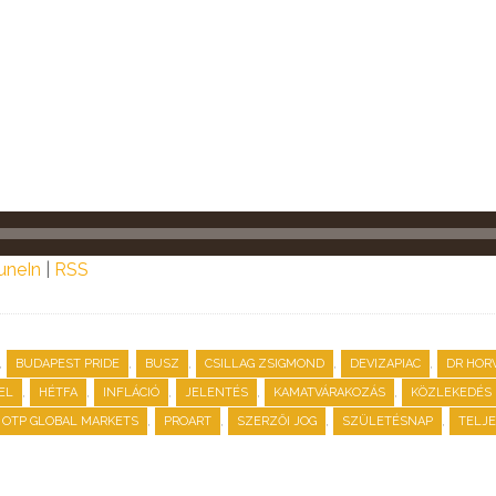
uneIn
|
RSS
,
,
,
,
,
BUDAPEST PRIDE
BUSZ
CSILLAG ZSIGMOND
DEVIZAPIAC
DR HOR
,
,
,
,
,
EL
HÉTFA
INFLÁCIÓ
JELENTÉS
KAMATVÁRAKOZÁS
KÖZLEKEDÉS
,
,
,
,
OTP GLOBAL MARKETS
PROART
SZERZŐI JOG
SZÜLETÉSNAP
TELJ