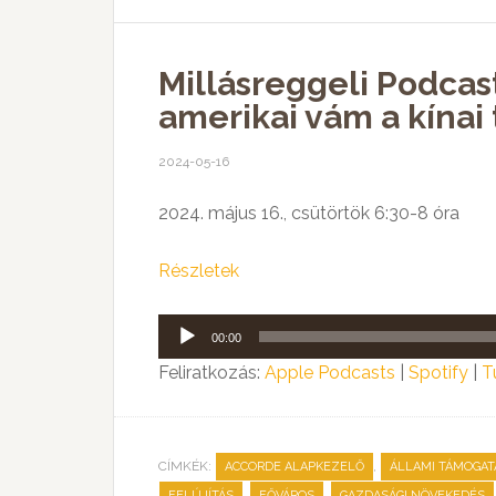
Millásreggeli Podcast:
amerikai vám a kína
2024-05-16
2024. május 16., csütörtök 6:30-8 óra
Részletek
Audió
00:00
lejátszó
Feliratkozás:
Apple Podcasts
|
Spotify
|
T
CÍMKÉK:
,
ACCORDE ALAPKEZELŐ
ÁLLAMI TÁMOGAT
,
,
FELÚJÍTÁS
FŐVÁROS
GAZDASÁGI NÖVEKEDÉS