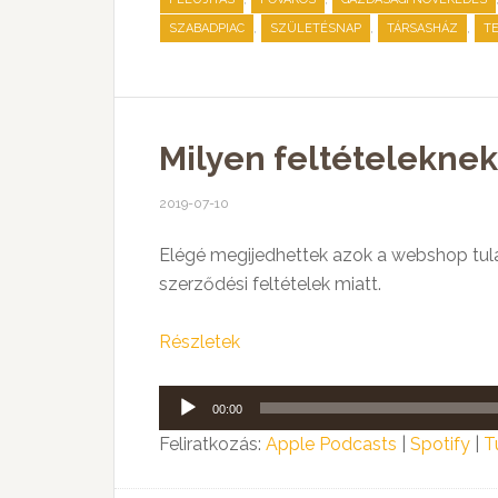
,
,
,
SZABADPIAC
SZÜLETÉSNAP
TÁRSASHÁZ
T
Milyen feltételekne
2019-07-10
Elégé megijedhettek azok a webshop tula
szerződési feltételek miatt.
Részletek
Audió
00:00
lejátszó
Feliratkozás:
Apple Podcasts
|
Spotify
|
T