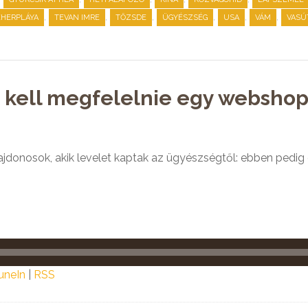
,
,
,
,
,
,
EHERPLÁYA
TEVAN IMRE
TŐZSDE
ÜGYÉSZSÉG
USA
VÁM
VASÚ
k kell megfelelnie egy webshop
jdonosok, akik levelet kaptak az ügyészségtől: ebben pedig 
uneIn
|
RSS