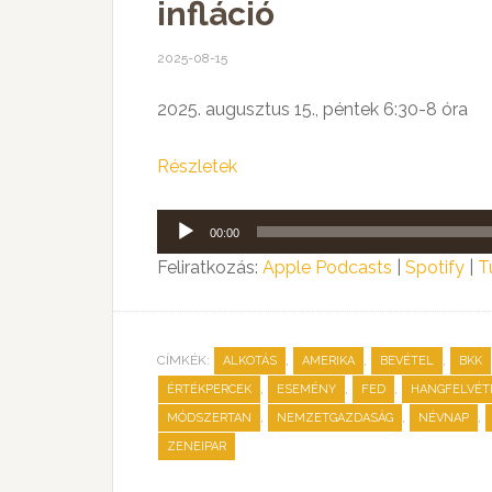
infláció
2025-08-15
2025. augusztus 15., péntek 6:30-8 óra
Részletek
Audió
00:00
lejátszó
Feliratkozás:
Apple Podcasts
|
Spotify
|
T
CÍMKÉK:
,
,
,
ALKOTÁS
AMERIKA
BEVÉTEL
BKK
,
,
,
ÉRTÉKPERCEK
ESEMÉNY
FED
HANGFELVÉT
,
,
,
MÓDSZERTAN
NEMZETGAZDASÁG
NÉVNAP
ZENEIPAR