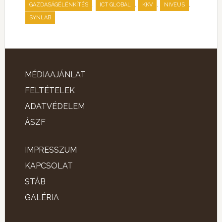
,
,
,
,
GAZDASÁGÉLÉNKÍTÉS
ICT GLOBAL
KKV
NIVEUS
SYNLAB
MÉDIAAJÁNLAT
FELTÉTELEK
ADATVÉDELEM
ÁSZF
IMPRESSZUM
KAPCSOLAT
STÁB
GALÉRIA