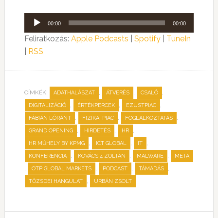
Audió
00:00
00:00
lejátszó
Feliratkozás:
Apple Podcasts
|
Spotify
|
TuneIn
|
RSS
CÍMKÉK:
,
,
,
ADATHALÁSZAT
ÁTVERÉS
CSALÓ
,
,
,
DIGITALIZÁCIÓ
ÉRTÉKPERCEK
EZÜSTPIAC
,
,
,
FÁBIÁN LÓRÁNT
FIZIKAI PIAC
FOGLALKOZTATÁS
,
,
,
GRAND OPENING
HIRDETÉS
HR
,
,
,
HR MŰHELY BY KPMG
ICT GLOBAL
IT
,
,
,
KONFERENCIA
KOVÁCS 4 ZOLTÁN
MALWARE
META
,
,
,
,
OTP GLOBAL MARKETS
PODCAST
TÁMADÁS
,
TŐZSDEI HANGULAT
URBÁN ZSOLT