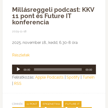
Millásreggeli podcast: KKV
11 pont és Future IT
konferencia
2025-11-18
2025. november 18., kedd, 6.30-8 óra
Részletek
Audió
00:00
00:00
lejátszó
Feliratkozás:
Apple Podcasts
|
Spotify
|
TuneIn
|
RSS
CÍMKÉK:
,
,
,
11 PONT
EPIGENETIKA
FUTURE IT