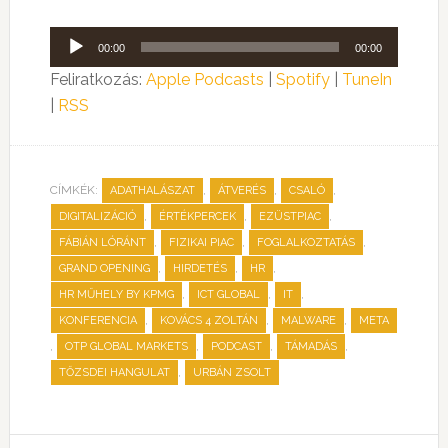
Audió
00:00
00:00
lejátszó
Feliratkozás:
Apple Podcasts
|
Spotify
|
TuneIn
|
RSS
CÍMKÉK:
,
,
,
ADATHALÁSZAT
ÁTVERÉS
CSALÓ
,
,
,
DIGITALIZÁCIÓ
ÉRTÉKPERCEK
EZÜSTPIAC
,
,
,
FÁBIÁN LÓRÁNT
FIZIKAI PIAC
FOGLALKOZTATÁS
,
,
,
GRAND OPENING
HIRDETÉS
HR
,
,
,
HR MŰHELY BY KPMG
ICT GLOBAL
IT
,
,
,
KONFERENCIA
KOVÁCS 4 ZOLTÁN
MALWARE
META
,
,
,
,
OTP GLOBAL MARKETS
PODCAST
TÁMADÁS
,
TŐZSDEI HANGULAT
URBÁN ZSOLT