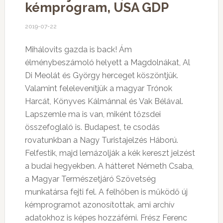
kémprogram, USA GDP
2019-07-22
Mihálovits gazda is back! Ám
élménybeszámoló helyett a Magdolnákat, Al
Di Meolát és György herceget köszöntjük.
Valamint felelevenítjük a magyar Trónok
Harcát, Könyves Kálmánnal és Vak Bélával.
Lapszemle ma is van, miként tőzsdei
összefoglaló is. Budapest, te csodás
rovatunkban a Nagy Turistajelzés Háború.
Felfestik, majd lemázolják a kék kereszt jelzést
a budai hegyekben. A hátteret Németh Csaba,
a Magyar Természetjáró Szövetség
munkatársa fejti fel. A felhőben is működő új
kémprogramot azonosítottak, ami archív
adatokhoz is képes hozzáférni. Frész Ferenc