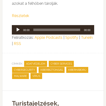
azokat a felhőben tárolják.
Részletek
Audió
00:00
00:00
lejátszó
Feliratkozás:
Apple Podcasts
|
Spotify
|
TuneIn
|
RSS
CÍMKÉK:
,
,
ADATVÉDELEM
CYBER SERVICES
,
,
,
CYBERSECURITY
KIBERBIZTONSÁG
KIBERHÁBORÚ
,
MALWARE
VÍRUS
Turistajelzések,