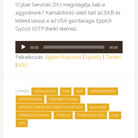
(Cyber Services Zrt.) megvilágítja, kell-e
aggódnunk? Kamatdöntő ülést tart az EKB és
kiderül lassul-e az USA gazdasága. Eppich
Győző (OTP Bank) elemez.
Audió
00:00
00:00
lejátszó
Feliratkozás:
Apple Podcasts
|
Spotify
|
TuneIn
|
RSS
CÍMKÉK:
,
,
,
,
AZONOSÍTÁS
EKB
GDP
KAMATDÖNTÉS
,
,
KÉMPROGRAM
KIBERBIZTONSÁG
,
,
MAGYAR TERMÉSZETJÁRÓ SZÖVETSÉG
MALWARE
,
,
,
,
TERMÉSZETJÁRÁS
TURISTA
TURISTAJELZÉS
USA
VITA