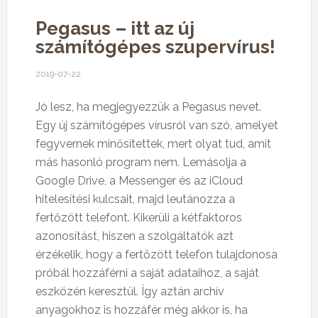
Pegasus – itt az új
számítógépes szupervírus!
2019-07-22
Jó lesz, ha megjegyezzük a Pegasus nevet.
Egy új számítógépes vírusról van szó, amelyet
fegyvernek minősítettek, mert olyat tud, amit
más hasonló program nem. Lemásolja a
Google Drive, a Messenger és az iCloud
hitelesítési kulcsait, majd leutánozza a
fertőzött telefont. Kikerüli a kétfaktoros
azonosítást, hiszen a szolgáltatók azt
érzékelik, hogy a fertőzött telefon tulajdonosa
próbál hozzáférni a saját adataihoz, a saját
eszközén keresztül. Így aztán archív
anyagokhoz is hozzáfér még akkor is, ha