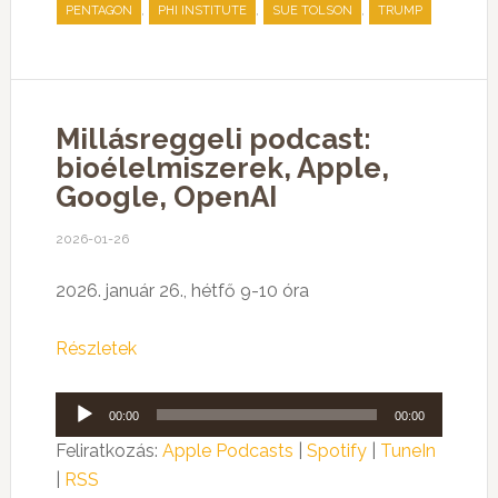
,
,
,
PENTAGON
PHI INSTITUTE
SUE TOLSON
TRUMP
Millásreggeli podcast:
bioélelmiszerek, Apple,
Google, OpenAI
2026-01-26
2026. január 26., hétfő 9-10 óra
Részletek
Audió
00:00
00:00
lejátszó
Feliratkozás:
Apple Podcasts
|
Spotify
|
TuneIn
|
RSS