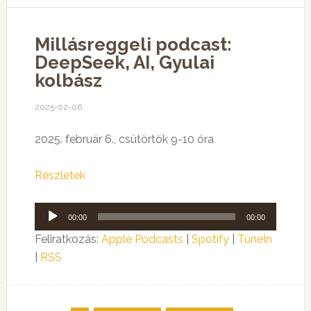
Millásreggeli podcast:
DeepSeek, AI, Gyulai
kolbász
2025-02-06
2025. február 6., csütörtök 9-10 óra
Részletek
Audió
00:00
00:00
lejátszó
Feliratkozás:
Apple Podcasts
|
Spotify
|
TuneIn
|
RSS