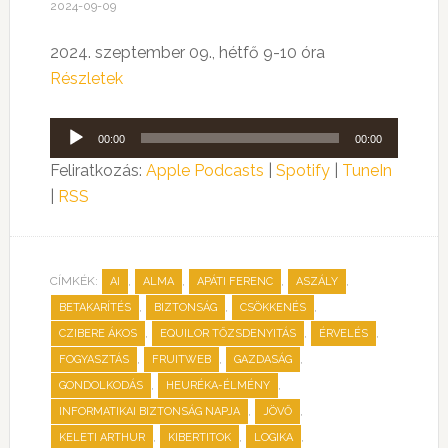
2024-09-09
2024. szeptember 09., hétfő 9-10 óra
Részletek
Audió
00:00
00:00
lejátszó
Feliratkozás:
Apple Podcasts
|
Spotify
|
TuneIn
|
RSS
CÍMKÉK:
,
,
,
,
AI
ALMA
APÁTI FERENC
ASZÁLY
,
,
,
BETAKARÍTÉS
BIZTONSÁG
CSÖKKENÉS
,
,
,
CZIBERE ÁKOS
EQUILOR TŐZSDENYITÁS
ÉRVELÉS
,
,
,
FOGYASZTÁS
FRUITWEB
GAZDASÁG
,
,
GONDOLKODÁS
HEURÉKA-ÉLMÉNY
,
,
INFORMATIKAI BIZTONSÁG NAPJA
JÖVŐ
,
,
,
KELETI ARTHUR
KIBERTITOK
LOGIKA