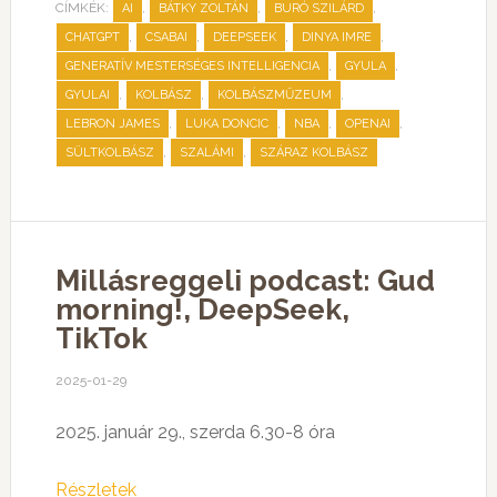
CÍMKÉK:
,
,
,
AI
BÁTKY ZOLTÁN
BURÓ SZILÁRD
,
,
,
,
CHATGPT
CSABAI
DEEPSEEK
DINYA IMRE
,
,
GENERATÍV MESTERSÉGES INTELLIGENCIA
GYULA
,
,
,
GYULAI
KOLBÁSZ
KOLBÁSZMŰZEUM
,
,
,
,
LEBRON JAMES
LUKA DONCIC
NBA
OPENAI
,
,
SÜLTKOLBÁSZ
SZALÁMI
SZÁRAZ KOLBÁSZ
Millásreggeli podcast: Gud
morning!, DeepSeek,
TikTok
2025-01-29
2025. január 29., szerda 6.30-8 óra
Részletek