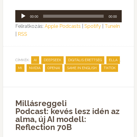
Audió
00:00
00:00
lejátszó
Feliratkozás:
Apple Podcasts
|
Spotify
|
TuneIn
|
RSS
CÍMKÉK:
,
,
,
,
AI
DEEPSEEK
DIGITÁLIS ÉRETTSÉG
ELLA
,
,
,
,
MI
NVIDIA
OPENAI
SAME IN ENGLISH
TIKTOK
Millásreggeli
Podcast: kevés lesz idén az
alma, új AI modell:
Reflection 70B