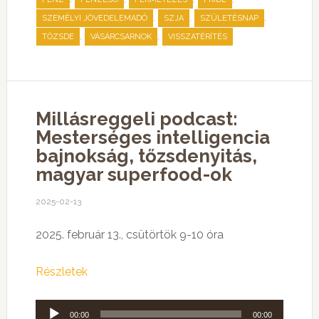
,
,
,
SZEMÉLYI JÖVEDELEMADÓ
SZJA
SZÜLETÉSNAP
,
,
TŐZSDE
VÁSÁRCSARNOK
VISSZATÉRÍTÉS
Millásreggeli podcast:
Mesterséges intelligencia
bajnokság, tőzsdenyitás,
magyar superfood-ok
2025-02-13
2025. február 13., csütörtök 9-10 óra
Részletek
Audió
00:00
00:00