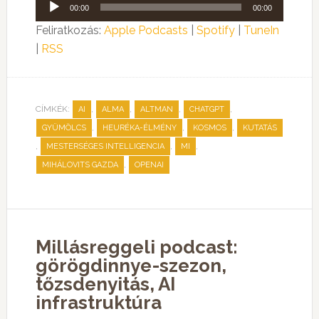
Audió
00:00
00:00
lejátszó
Feliratkozás:
Apple Podcasts
|
Spotify
|
TuneIn
|
RSS
CÍMKÉK:
,
,
,
,
AI
ALMA
ALTMAN
CHATGPT
,
,
,
GYÜMÖLCS
HEURÉKA-ÉLMÉNY
KOSMOS
KUTATÁS
,
,
,
MESTERSÉGES INTELLIGENCIA
MI
,
MIHÁLOVITS GAZDA
OPENAI
Millásreggeli podcast:
görögdinnye-szezon,
tőzsdenyitás, AI
infrastruktúra