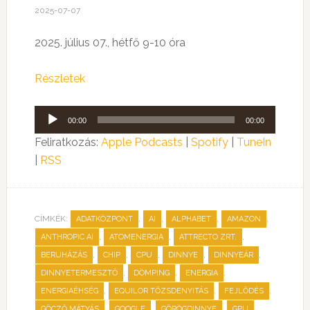
2025-07-07
2025. július 07., hétfő 9-10 óra
Részletek
Audió
00:00
00:00
lejátszó
Feliratkozás:
Apple Podcasts
|
Spotify
|
TuneIn
|
RSS
CÍMKÉK:
,
,
,
,
ADATKÖZPONT
AI
ALPHABET
AMAZON
,
,
,
ANTHROPIC AI
ATOMENERGIA
ATTRECTO ZRT.
,
,
,
,
,
BERUHÁZÁS
CHIP
CPU
DINNYE
DINNYEÁR
,
,
,
DINNYETERMESZTŐ
DÖMPING
ENERGIA
,
,
,
ENERGIAÉHSÉG
EQUILOR TŐZSDENYITÁS
FEJLŐDÉS
,
,
,
,
GÖCZŐ MÁTYÁS
GOOGLE
GÖRÖGDINNYE
GPU