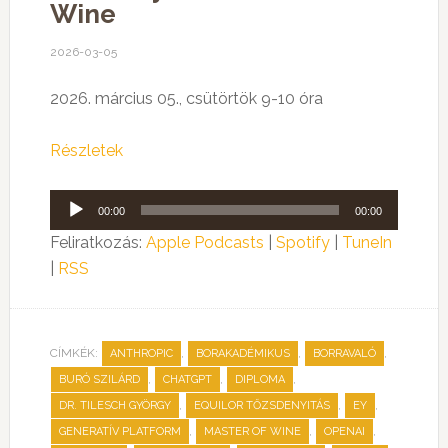
Wine
2026-03-05
2026. március 05., csütörtök 9-10 óra
Részletek
Audió
00:00
00:00
lejátszó
Feliratkozás:
Apple Podcasts
|
Spotify
|
TuneIn
|
RSS
CÍMKÉK:
,
,
,
ANTHROPIC
BORAKADÉMIKUS
BORRAVALÓ
,
,
,
BURÓ SZILÁRD
CHATGPT
DIPLOMA
,
,
,
DR. TILESCH GYÖRGY
EQUILOR TŐZSDENYITÁS
EY
,
,
,
GENERATÍV PLATFORM
MASTER OF WINE
OPENAI