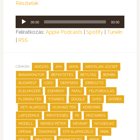
Részletek
Audió
00:00
00:00
lejátszó
Feliratkozás:
Apple Podcasts
|
Spotify
|
TuneIn
|
RSS
CÍMKÉK:
,
,
,
,
ADÓZÁS
ÁFA
ANYA
ARGYELÁN JÓZSEF
,
,
,
,
BANKMONITOR
BEFEKTETÉS
BETILTÁS
BOMBA
,
,
,
,
BUDAPEST
CSED
DEEPSEEK
ÉBRESZTŐ
,
,
,
,
ÉLELMISZER
ESEMÉNY
FAFAJ
FELFORDULÁS
,
,
,
,
FLÓRIÁN-TÉR
FŐVÁROS
GOOGLE
GYED
GYEREK
,
,
,
,
HETI ALAPOZÓ
HUNYADI TÉR
KERÉKPÁR
,
,
,
,
LAPSZEMLE
MENTESSÉG
MI
MOCSÁROS
,
,
,
,
MODELL
NEMESI PÉTER
NÉVNAP
NYUGDÍJAS
,
,
,
,
OPENAI
ŐSHONOS
OTP ALAPKEZELŐ
PARK
,
,
,
,
PÉNZ
PÉNZESŐ
PERMETEZÉS
PRIDE