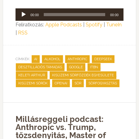
Audió
00:00
00:00
lejátszó
Feliratkozás:
Apple Podcasts
|
Spotify
|
TuneIn
|
RSS
CÍMKÉK:
,
,
,
,
AI
ALKOHOL
ANTHROPIC
DEEPSEEK
,
,
,
DESZTILLÁCIÓS TÁMADÁS
GOOGLE
ITBN
,
,
KELETI ARTHUR
KISÜZEMI SÖRFŐZDÉK EGYESÜLETE
,
,
,
KISÜZEMI SÖRÖK
OPENAI
SÖR
SÖRFOGYASZTÁS
Millásreggeli podcast:
Anthropic vs. Trump,
tőzsdenyitás, Master of