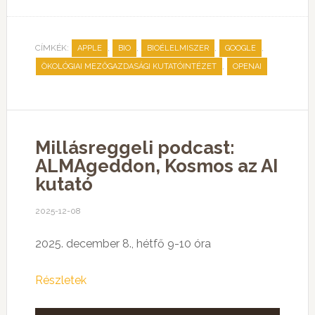
CÍMKÉK:
,
,
,
,
APPLE
BIO
BIOÉLELMISZER
GOOGLE
,
ÖKOLÓGIAI MEZŐGAZDASÁGI KUTATÓINTÉZET
OPENAI
Millásreggeli podcast:
ALMAgeddon, Kosmos az AI
kutató
2025-12-08
2025. december 8., hétfő 9-10 óra
Részletek