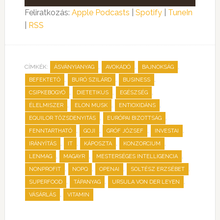
lejátszó
Feliratkozás:
Apple Podcasts
|
Spotify
|
TuneIn
|
RSS
CÍMKÉK:
,
,
,
ÁSVÁNYIANYAG
AVOKÁDÓ
BAJNOKSÁG
,
,
,
BEFEKTETŐ
BURÓ SZILÁRD
BUSINESS
,
,
,
CSIPKEBOGYÓ
DIETETIKUS
EGÉSZSÉG
,
,
,
ÉLELMISZER
ELON MUSK
ENTIOXIDÁNS
,
,
EQUILOR TŐZSDENYITÁS
EURÓPAI BIZOTTSÁG
,
,
,
,
FENNTARTHATÓ
GOJI
GRÓF JÓZSEF
INVESTAI
,
,
,
,
IRÁNYÍTÁS
IT
KÁPOSZTA
KONZORCIUM
,
,
,
LENMAG
MAGAYR
MESTERSÉGES INTELLIGENCIA
,
,
,
,
NONPROFIT
NOPQ
OPENAI
SOLTÉSZ ERZSÉBET
,
,
,
SUPERFOOD
TÁPANYAG
URSULA VON DER LEYEN
,
VÁSÁRLÁS
VITAMIN