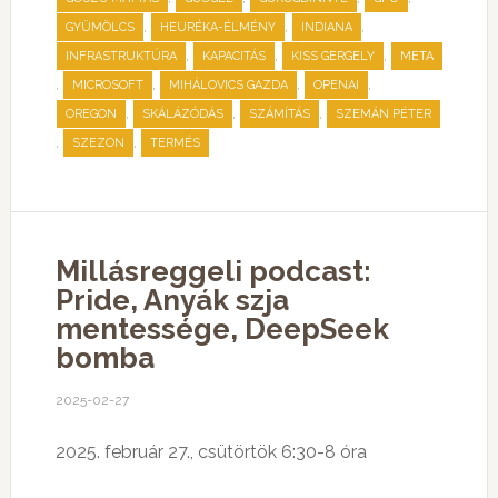
,
,
,
GYÜMÖLCS
HEURÉKA-ÉLMÉNY
INDIANA
,
,
,
INFRASTRUKTÚRA
KAPACITÁS
KISS GERGELY
META
,
,
,
,
MICROSOFT
MIHÁLOVICS GAZDA
OPENAI
,
,
,
OREGON
SKÁLÁZÓDÁS
SZÁMÍTÁS
SZEMÁN PÉTER
,
,
SZEZON
TERMÉS
Millásreggeli podcast:
Pride, Anyák szja
mentessége, DeepSeek
bomba
2025-02-27
2025. február 27., csütörtök 6:30-8 óra