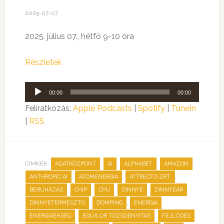
2025-07-07
2025. július 07., hétfő 9-10 óra
Részletek
Audió
00:00
00:00
lejátszó
Feliratkozás:
Apple Podcasts
|
Spotify
|
TuneIn
|
RSS
CÍMKÉK:
,
,
,
,
ADATKÖZPONT
AI
ALPHABET
AMAZON
,
,
,
ANTHROPIC AI
ATOMENERGIA
ATTRECTO ZRT.
,
,
,
,
,
BERUHÁZÁS
CHIP
CPU
DINNYE
DINNYEÁR
,
,
,
DINNYETERMESZTŐ
DÖMPING
ENERGIA
,
,
,
ENERGIAÉHSÉG
EQUILOR TŐZSDENYITÁS
FEJLŐDÉS