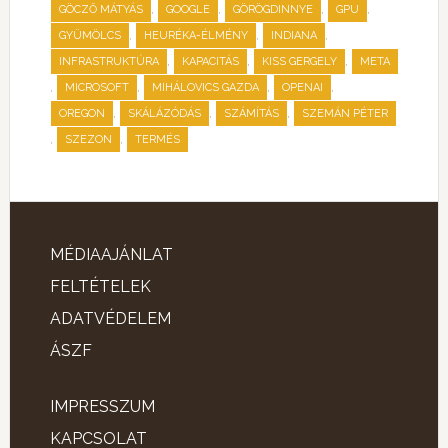
,
,
,
,
GÖCZŐ MÁTYÁS
GOOGLE
GÖRÖGDINNYE
GPU
,
,
,
GYÜMÖLCS
HEURÉKA-ÉLMÉNY
INDIANA
,
,
,
INFRASTRUKTÚRA
KAPACITÁS
KISS GERGELY
META
,
,
,
,
MICROSOFT
MIHÁLOVICS GAZDA
OPENAI
,
,
,
OREGON
SKÁLÁZÓDÁS
SZÁMÍTÁS
SZEMÁN PÉTER
,
,
SZEZON
TERMÉS
MÉDIAAJÁNLAT
FELTÉTELEK
ADATVÉDELEM
ÁSZF
IMPRESSZUM
KAPCSOLAT