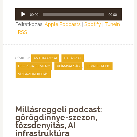
Audió
00:00
00:00
lejátszó
Feliratkozás:
Apple Podcasts
|
Spotify
|
TuneIn
|
RSS
CÍMKÉK:
,
,
ANTHROPIC AI
HALÁSZAT
,
,
,
HEURÉKA-ÉLMÉNY
KLÍMAVÁLSÁG
LÉVAI FERENC
VÍZGAZDÁLKODÁS
Millásreggeli podcast:
görögdinnye-szezon,
tőzsdenyitás, AI
infrastruktúra