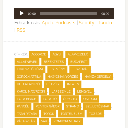
Audió
00:00
00:00
lejátszó
Feliratkozás:
Apple Podcasts
|
Spotify
|
TuneIn
|
RSS
CÍMKÉK:
,
,
,
ACCORDE
ÁGYÚ
ALAPKEZELŐ
,
,
,
ÁLLATNEVEK
BEFEKTETÉS
BUDAPEST
,
,
,
ÉBRESZTŐ TÉMA
ESEMÉNY
FESZTIVÁL
,
,
,
GÖRÖGH ATTILA
HAGYOMÁNYŐRZÉS
HAMZA GERGELY
,
,
,
HETI ALAPOZÓ
HÉTVÉGE
INGYEN
,
,
,
KAROL NAWROCKI
LAPSZEMLE
LENGYEL
,
,
,
,
LUPA BEACH
LUPA-TÓ
ÖREG-TÓ
OSTROM
,
,
,
,
PÁNCÉL
PÉNTEK GÁBOR
STRAND
SZÜLETÉSNAP
,
,
,
,
TATAI PATARA
TÖRÖK
TÖRTÉNELEM
TŐZSDE
,
,
VÁLASZTÁS
VÁR
ZOMBORI MIHÁLY