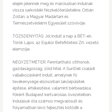
elején jelennek meg és márciusban indulnak
vissza sarkvidéki fészkelőterületeikre. Orbán
Zoltán, a Magyar Madártani és
Természetvédelmi Egyesület szóvivője.
TŐZSDENYITÁS: Jól indult a nap a BÉT-en.
Török Lajos, az Equilor Befefktetési Zrt. vezető
elemzője.
NÉGYZETMÉTER: Fenntartható otthonok,
gazdaságosság, zöld hitel. A SunDell családi
vállalkozásként indult, amelynek fő
tevékenysége elsősorban lakóépületek
építése, értékesítése, valamint bérbeadása,
főként Budapest kertvárosias övezeteiben.
Indulásuk óta számos megvalósult és
folyamatban lévő fejlesztés kötődik a