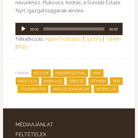
nevünkhöz. Piukovics András, a Sundell Estate
Nyrt. igazgatóságának elnöke.
Audió
00:00
00:00
lejátszó
Feliratkozás:
Apple Podcasts
|
Spotify
|
TuneIn
|
RSS
CÍMKÉK:
,
,
,
KIS LILIK
MADÁRFESZTIVÁL
MME
,
,
,
,
NAGY LILIK
NYÁRI LÚD
ÖREG-TÓ
OTTHON
TATA
,
,
,
TŐZSDENYITÁS
VADLÚD SOKADALOM
VETÉSI LÚD
MÉDIAAJÁNLAT
FELTÉTELEK