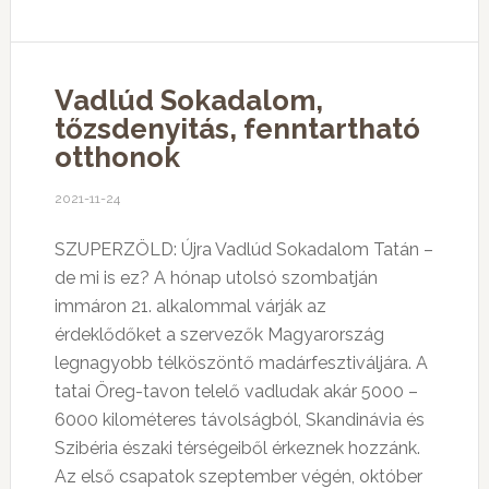
Vadlúd Sokadalom,
tőzsdenyitás, fenntartható
otthonok
2021-11-24
SZUPERZÖLD: Újra Vadlúd Sokadalom Tatán –
de mi is ez? A hónap utolsó szombatján
immáron 21. alkalommal várják az
érdeklődőket a szervezők Magyarország
legnagyobb télköszöntő madárfesztiváljára. A
tatai Öreg-tavon telelő vadludak akár 5000 –
6000 kilométeres távolságból, Skandinávia és
Szibéria északi térségeiből érkeznek hozzánk.
Az első csapatok szeptember végén, október