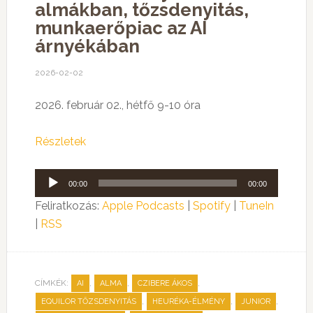
almákban, tőzsdenyitás,
munkaerőpiac az AI
árnyékában
2026-02-02
2026. február 02., hétfő 9-10 óra
Részletek
Audió
00:00
00:00
lejátszó
Feliratkozás:
Apple Podcasts
|
Spotify
|
TuneIn
|
RSS
CÍMKÉK:
,
,
,
AI
ALMA
CZIBERE ÁKOS
,
,
,
EQUILOR TŐZSDENYITÁS
HEURÉKA-ÉLMÉNY
JUNIOR