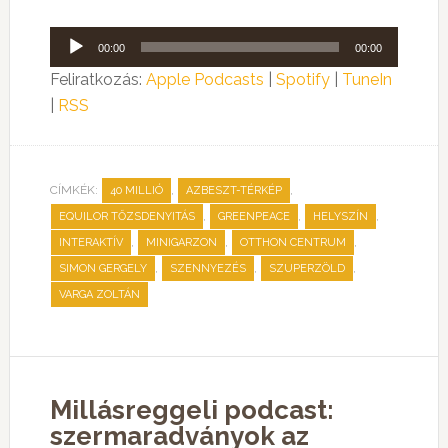
Audió
00:00
00:00
lejátszó
Feliratkozás:
Apple Podcasts
|
Spotify
|
TuneIn
|
RSS
CÍMKÉK:
,
,
40 MILLIÓ
AZBESZT-TÉRKÉP
,
,
,
EQUILOR TŐZSDENYITÁS
GREENPEACE
HELYSZÍN
,
,
,
INTERAKTÍV
MINIGARZON
OTTHON CENTRUM
,
,
,
SIMON GERGELY
SZENNYEZÉS
SZUPERZÖLD
VARGA ZOLTÁN
Millásreggeli podcast:
szermaradványok az