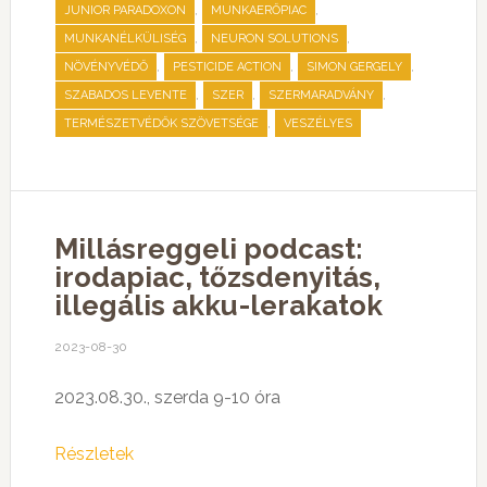
,
,
JUNIOR PARADOXON
MUNKAERŐPIAC
,
,
MUNKANÉLKÜLISÉG
NEURON SOLUTIONS
,
,
,
NÖVÉNYVÉDŐ
PESTICIDE ACTION
SIMON GERGELY
,
,
,
SZABADOS LEVENTE
SZER
SZERMARADVÁNY
,
TERMÉSZETVÉDŐK SZÖVETSÉGE
VESZÉLYES
Millásreggeli podcast:
irodapiac, tőzsdenyitás,
illegális akku-lerakatok
2023-08-30
2023.08.30., szerda 9-10 óra
Részletek