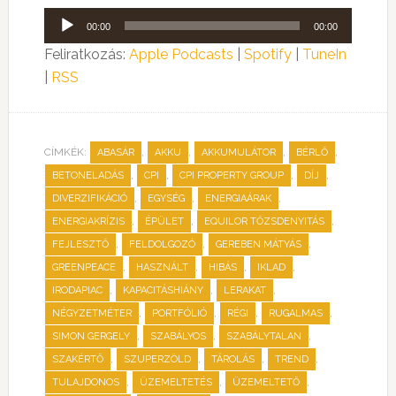
Audió
00:00
00:00
lejátszó
Feliratkozás:
Apple Podcasts
|
Spotify
|
TuneIn
|
RSS
CÍMKÉK:
,
,
,
,
ABASÁR
AKKU
AKKUMULÁTOR
BÉRLŐ
,
,
,
,
BETONELADÁS
CPI
CPI PROPERTY GROUP
DÍJ
,
,
,
DIVERZIFIKÁCIÓ
EGYSÉG
ENERGIAÁRAK
,
,
,
ENERGIAKRÍZIS
ÉPÜLET
EQUILOR TŐZSDENYITÁS
,
,
,
FEJLESZTŐ
FELDOLGOZÓ
GEREBEN MÁTYÁS
,
,
,
,
GREENPEACE
HASZNÁLT
HIBÁS
IKLAD
,
,
,
IRODAPIAC
KAPACITÁSHIÁNY
LERAKAT
,
,
,
,
NÉGYZETMÉTER
PORTFÓLIÓ
RÉGI
RUGALMAS
,
,
,
SIMON GERGELY
SZABÁLYOS
SZABÁLYTALAN
,
,
,
,
SZAKÉRTŐ
SZUPERZÖLD
TÁROLÁS
TREND
,
,
,
TULAJDONOS
ÜZEMELTETÉS
ÜZEMELTETŐ