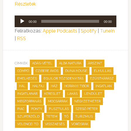
Részletek
Audió
00:00
00:00
lejátszó
Feliratkozás:
Apple Podcasts
|
Spotify
|
TuneIn
|
RSS
CÍMKÉK:
,
,
,
ADÁS-VÉTEL
ALBA NATURA
ÁRSZINT
,
,
,
,
COMPÓ
CZIBERE ÁKOS
DUNA HOUSE
ELHULLÁS
,
,
EMELKEDÉS
EQUILOR TŐZSDENYITÁS
EZÜSTKÁRÁSZ
,
,
,
,
,
,
HAL
HALFAJ
HÁZ
HORÁNYI TIBOR
INGATLAN
,
,
,
,
INGATLANÁR
KERESLET
LAKÁS
LENDÜLET
,
,
,
MEGTORPANÁS
MOCSÁRRÁK
NÉGYZETMÉTER
,
,
,
,
PIAC
PONTY
PUSZTULÁS
SZEGŐ PÉTER
,
,
,
,
SZUPERZÖLD
TETEM
TÓ
TURIZMUS
,
,
VELENCEI TÓ
VISSZAESÉS
VÖRÖSRÁK