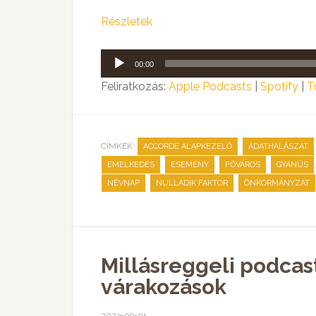
Részletek
Audió
00:00
lejátszó
Feliratkozás:
Apple Podcasts
|
Spotify
|
T
CÍMKÉK:
,
ACCORDE ALAPKEZELŐ
ADATHALÁSZAT
,
,
,
EMELKEDÉS
ESEMÉNY
FŐVÁROS
GYANÚS
,
,
NÉVNAP
NULLADIK FAKTOR
ÖNKORMÁNYZAT
Millásreggeli podcas
várakozások
2023-09-01