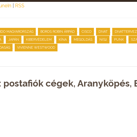
uneIn
|
RSS
,
,
,
,
BDO MAGYARORSZÁG
BOROS ROBIN ÁRPÁD
CISCO
DIVAT
DIVATTERVE
,
,
,
,
,
,
,
A
JAPÁN
KIBERVÉDELEM
KÍNA
MEGOLDÁS
NIS2
PUNK
SZ
,
DASÁG
VIVIENNE WESTWOOD
: postafiók cégek, Aranyköpés