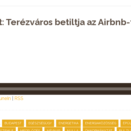
: Terézváros betiltja az Airbnb-
uneIn
|
RSS
,
,
,
,
,
BUDAPEST
EGÉSZSÉGÜGY
ENERGETIKA
ENERGIAKÖZÖSSÉG
ÉPÜ
,
,
,
,
,
PSZEMLE
MEGELŐZÉS
NÉVNAP
NULLA
ÖNKORMÁNYZAT
PULZU