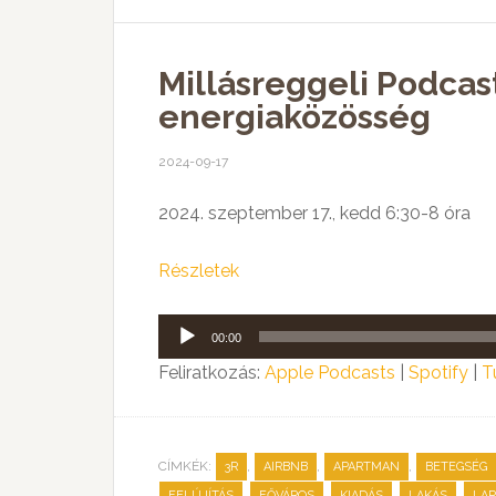
Millásreggeli Podcast
energiaközösség
2024-09-17
2024. szeptember 17., kedd 6:30-8 óra
Részletek
Audió
00:00
lejátszó
Feliratkozás:
Apple Podcasts
|
Spotify
|
T
CÍMKÉK:
,
,
,
3R
AIRBNB
APARTMAN
BETEGSÉG
,
,
,
,
FELÚJÍTÁS
FŐVÁROS
KIADÁS
LAKÁS
LA