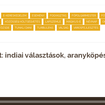
,
,
,
,
,
E-KERESKEDELEM
ESEMÉNY
FOGYASZTÁS
FŐPOLGÁRMESTER
FŐ
,
,
,
,
,
KÖZÖSSÉGI KÖLTSÉGVETÉS
LAPSZEMLE
MÁGIKUS-E
NÉVNAP
O
,
,
,
,
TŐZSDE
TUNKLI DANI
TURBULENS
VÁLSÁG
VÁROSFEJLESZTÉS
: indiai választások, aranyköpé