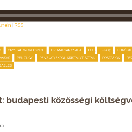
uneIn
|
RSS
,
,
,
,
,
W
CRYSTAL WORLDWIDE
DR. MAGYAR CSABA
EU
EURO7
EURÓPAI
,
,
,
,
VASÁS
PÉNZÜGY
PÉNZÜGYEKRŐL KRISTÁLYTISZTÁN
POSTAFIÓK
RÉ
ZAÉLÉS
t: budapesti közösségi költségv
ra