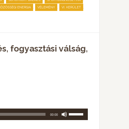
Fel/Le
,
,
,
ÖZÖSSÉGI ENERGIA
VÉLEMÉNY
VI. KERÜLET
billentyűket
kell
használni.
s, fogyasztási válság,
A
00:00
hangerő
növeléséhez,