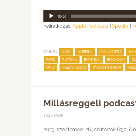
Audió
00:00
lejátszó
Feliratkozás:
Apple Podcasts
|
Spotify
|
T
CÍMKÉK:
,
,
,
AKKU
AMERIKA
ARANYKÖPÉS
BM
,
,
,
,
FORD
FUTÓMŰ
IRÁNYELV
IRODALOM
OL
,
,
,
UNIÓ
VÁLLALKOZÁS
VÁRKONYI GÁBOR
VISS
Millásreggeli podcas
2023-09-28
2023. szeptember 28., csütörtök 6:30-8 ó