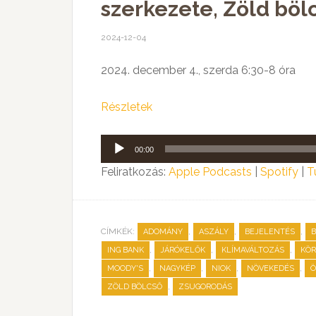
szerkezete, Zöld böl
2024-12-04
2024. december 4., szerda 6:30-8 óra
Részletek
Audió
00:00
lejátszó
Feliratkozás:
Apple Podcasts
|
Spotify
|
T
CÍMKÉK:
,
,
,
ADOMÁNY
ASZÁLY
BEJELENTÉS
,
,
,
ING BANK
JÁRÓKELŐK
KLÍMAVÁLTOZÁS
KÖR
,
,
,
,
MOODY'S
NAGYKÉP
NIOK
NÖVEKEDÉS
Ö
,
ZÖLD BÖLCSŐ
ZSUGORODÁS