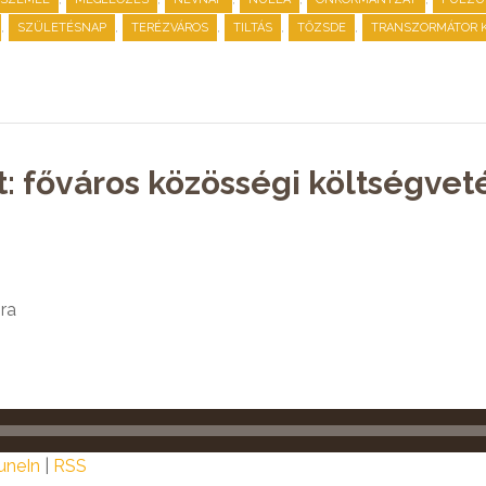
,
,
,
,
,
SZÜLETÉSNAP
TERÉZVÁROS
TILTÁS
TŐZSDE
TRANSZORMÁTOR K
: főváros közösségi költségveté
ra
uneIn
|
RSS