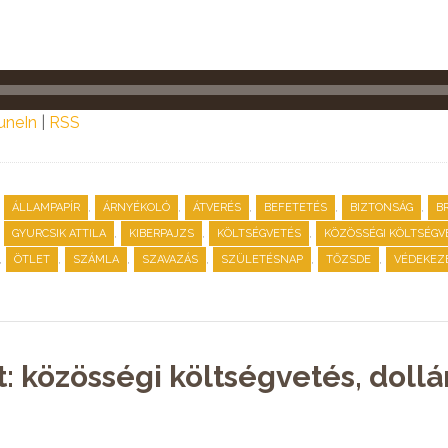
uneIn
|
RSS
,
,
,
,
,
,
ÁLLAMPAPÍR
ÁRNYÉKOLÓ
ÁTVERÉS
BEFETETÉS
BIZTONSÁG
B
,
,
,
,
GYURCSIK ATTILA
KIBERPAJZS
KÖLTSÉGVETÉS
KÖZÖSSÉGI KÖLTSÉGV
,
,
,
,
,
,
ÖTLET
SZÁMLA
SZAVAZÁS
SZÜLETÉSNAP
TŐZSDE
VÉDEKEZ
t: közösségi költségvetés, doll