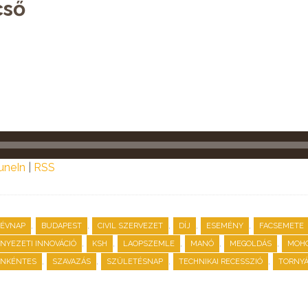
cső
uneIn
|
RSS
,
,
,
,
,
BÉVNAP
BUDAPEST
CIVIL SZERVEZET
DÍJ
ESEMÉNY
FACSEMETE
,
,
,
,
,
NYEZETI INNOVÁCIÓ
KSH
LAOPSZEMLE
MANÓ
MEGOLDÁS
MOHO
,
,
,
,
NKÉNTES
SZAVAZÁS
SZÜLETÉSNAP
TECHNIKAI RECESSZIÓ
TORNYÁ