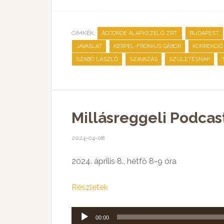
CÍMKÉK:
,
ACCORDE ALAPKEZELŐ ZRT.
BUDAPEST
,
,
JAVASLAT
KERPEL-FRÓNIUS GÁBOR
KORREKCIÓ
,
,
,
SZABÓ LÁSZLÓ
SZAVAZÁS
SZÜLETÉSNAP
Millásreggeli Podcast
2024-04-08
2024. április 8., hétfő 8-9 óra
Részletek
Audió
00:00