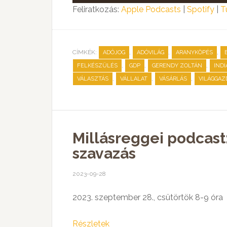
lejátszó
Feliratkozás:
Apple Podcasts
|
Spotify
|
T
CÍMKÉK:
,
,
,
ADÓJOG
ADÓVILÁG
ARANYKÖPÉS
,
,
,
FELKÉSZÜLÉS
GDP
GERENDY ZOLTÁN
INDI
,
,
,
VÁLASZTÁS
VÁLLALAT
VÁSÁRLÁS
VILÁGGAZ
Millásreggei podcast
szavazás
2023-09-28
2023. szeptember 28., csütörtök 8-9 óra
Részletek