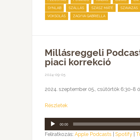
,
,
,
SYNLAB
SZÁLLÁS
SZÁSZ MÁTÉ
SZAVAZÁS
,
VOKSOLÁS
ZAGYVA GABRIELLA
Millásreggeli Podcast
piaci korrekció
2024-09-05
2024. szeptember 05., csütörtök 6:30-8 ó
Részletek
Audió
00:00
lejátszó
Feliratkozás:
Apple Podcasts
|
Spotify
|
T