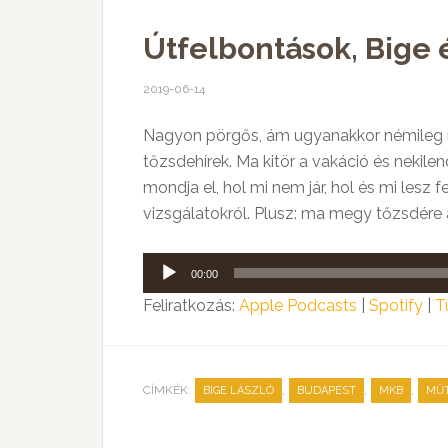
Útfelbontások, Bige
2019-06-14
Nagyon pörgős, ám ugyanakkor némileg n
tőzsdehírek. Ma kitör a vakáció és nekil
mondja el, hol mi nem jár, hol és mi lesz
vizsgálatokról. Plusz: ma megy tőzsdére a
Audió
00:00
lejátszó
Feliratkozás:
Apple Podcasts
|
Spotify
|
T
CÍMKÉK:
,
,
,
BIGE LÁSZLÓ
BUDAPEST
MKB
MŰT