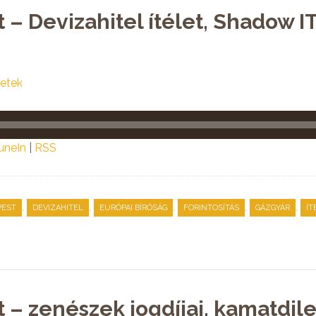
 – Devizahitel ítélet, Shadow I
etek
uneIn
|
RSS
,
,
,
,
,
PEST
DEVIZAHITEL
EURÓPAI BÍRÓSÁG
FORINTOSÍTÁS
GÁZGYÁR
ÍT
t – zenészek jogdíjai, kamatd