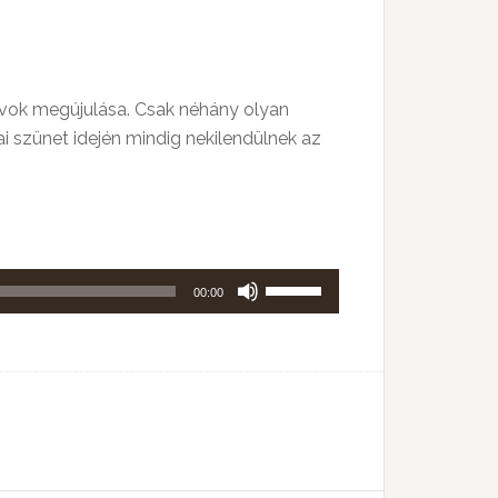
használni.
sávok megújulása. Csak néhány olyan
i szünet idején mindig nekilendülnek az
A
00:00
hangerő
növeléséhez,
illetőleg
csökkentéséhez
a
Fel/Le
billentyűket