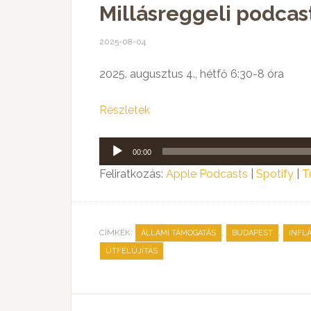
Millásreggeli podcast
2025-08-04
2025. augusztus 4., hétfő 6:30-8 óra
Részletek
Audió
00:00
lejátszó
Feliratkozás:
Apple Podcasts
|
Spotify
|
T
CÍMKÉK:
,
,
ÁLLAMI TÁMOGATÁS
BUDAPEST
INFLÁ
ÚTFELÚJÍTÁS