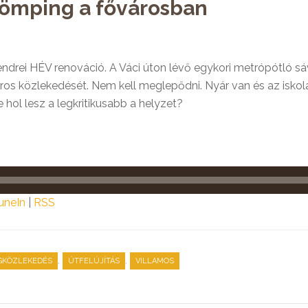
 dömping a fővárosban
tendrei HÉV renováció. A Váci úton lévő egykori metrópótló 
áros közlekedését. Nem kell meglepődni. Nyár van és az iskola
 hol lesz a legkritikusabb a helyzet?
uneIn
|
RSS
,
,
GKÖZLEKEDÉS
ÚTFELÚJÍTÁS
VILLAMOS