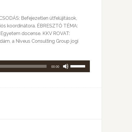
SODÁS: Befejezetlen útfelújítások,
kációs koordinátora. ÉBRESZTŐ TÉMA:
oni Egyetem docense. KKV ROVAT:
ám, a Niveus Consulting Group jogi
A
00:00
hangerő
növeléséhez,
illetőleg
csökkentéséhez
a
Fel/Le
billentyűket
kell