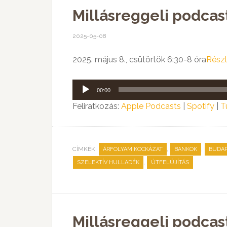
Millásreggeli podcast
2025-05-08
2025. május 8., csütörtök 6:30-8 óra
Részl
Audió
00:00
lejátszó
Feliratkozás:
Apple Podcasts
|
Spotify
|
T
CÍMKÉK:
,
,
ÁRFOLYAM KOCKÁZAT
BANKOK
BUDA
,
SZELEKTÍV HULLADÉK
ÚTFELÚJÍTÁS
Millásreggeli podcas