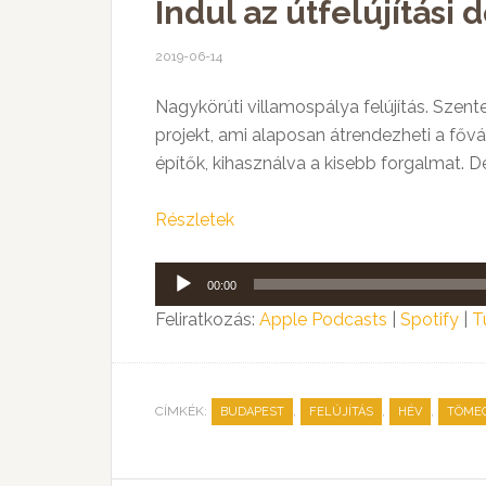
Indul az útfelújítási
2019-06-14
Nagykörúti villamospálya felújítás. Szen
projekt, ami alaposan átrendezheti a főv
építők, kihasználva a kisebb forgalmat. De
Részletek
Audió
00:00
lejátszó
Feliratkozás:
Apple Podcasts
|
Spotify
|
T
CÍMKÉK:
,
,
,
BUDAPEST
FELÚJÍTÁS
HÉV
TÖME