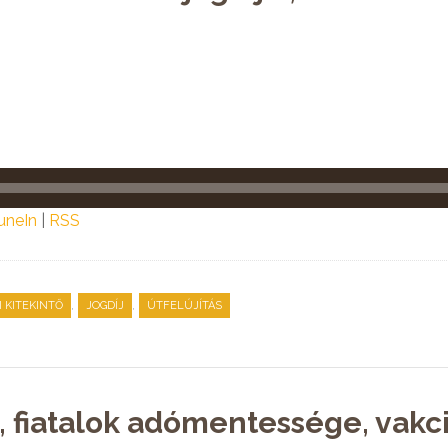
uneIn
|
RSS
,
,
I KITEKINTŐ
JOGDÍJ
ÚTFELÚJÍTÁS
 fiatalok adómentessége, vakc