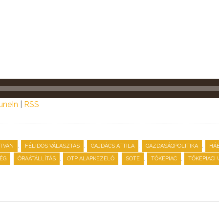
uneIn
|
RSS
,
,
,
,
STVÁN
FÉLIDŐS VÁLASZTÁS
GAJDÁCS ATTILA
GAZDASÁGPOLITIKA
HÁ
,
,
,
,
,
ÉG
ÓRAÁTÁLLÍTÁS
OTP ALAPKEZELŐ
SOTE
TŐKEPIAC
TŐKEPIACI 