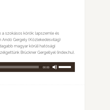
kell
használni.
 a szokásos körök: lapszemle és
ban Andó Gergely (Közlekedésvilág)
azdagabb magyar körüli hatósági
zélgettünk Brückner Gergellyel (index.hu).
A
00:00
hangerő
növeléséhez,
illetőleg
csökkentéséhez
a
Fel/Le
billentyűket