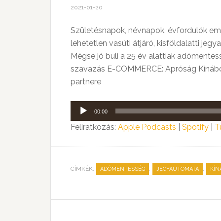
2021-01-20
Születésnapok, névnapok, évfordulók eml
lehetetlen vasúti átjáró, kisföldalatti 
Mégse jó buli a 25 év alattiak adóment
szavazás E-COMMERCE: Apróság Kínából? 
partnere
Audió
00:00
lejátszó
Feliratkozás:
Apple Podcasts
|
Spotify
|
T
CÍMKÉK:
,
,
ADÓMENTESSÉG
JEGYAUTOMATA
KÍN