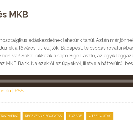
 és MKB
osztalgikus adáskezdetnek lehetünk tanúi. Aztán már jönnek
endülnek a fővárosi útfelújtók. Budapest, te csodás rovatunk
 felbontva? Sokat cikkezik a sajtó Bige László, az egyik legg
z MKB Bank. Na ezekről az ügyekről, illetve a hátterülről bes
uneIn
|
RSS
,
,
,
RÁGYAPIAC
RÉSZVÉNYKIBOCSÁTÁS
TŐZSDE
ÚTFELÚJÍTÁS