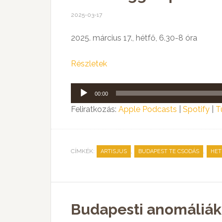
2025-03-17
2025. március 17., hétfő, 6.30-8 óra
Részletek
Audió
00:00
lejátszó
Feliratkozás:
Apple Podcasts
|
Spotify
|
T
CÍMKÉK:
,
,
ARTISJUS
BUDAPEST TE CSODÁS
HET
Budapesti anomáliák,