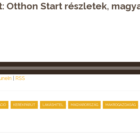
: Otthon Start részletek, magyar
uneIn
|
RSS
,
,
,
,
,
CIÓ
KERÉKPÁRÚT
LAKÁSHITEL
MAGYARORSZÁG
MAKROGAZDASÁG