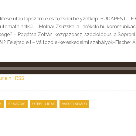
ítése után lapszemle és tőzsdei helyzetkép. BUDAPEST TE C
jegyautomata nélkül – Molnár Zsuzska, a Járókelő.hu kommuni
essége? – Pogátsa Zoltán, közgazdász, szociológus, a Sopr
Felejtsd el! – Változó e-kereskedelmi szabályok-Fischer Ád
uneIn
|
RSS
,
,
,
A
SZAVAZÁS
ÚTFELÚJÍTÁS
VASÚTI ÁTJÁRÓ