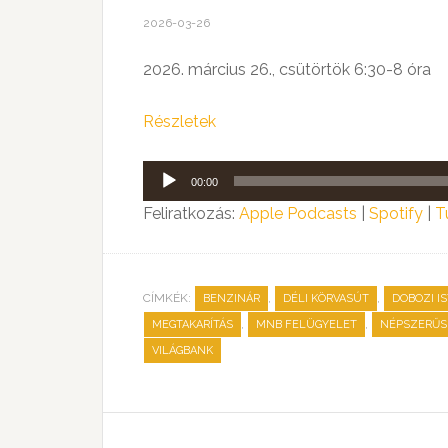
2026-03-26
2026. március 26., csütörtök 6:30-8 óra
Részletek
Audió
00:00
lejátszó
Feliratkozás:
Apple Podcasts
|
Spotify
|
T
CÍMKÉK:
,
,
BENZINÁR
DÉLI KÖRVASÚT
DOBOZI I
,
,
MEGTAKARÍTÁS
MNB FELÜGYELET
NÉPSZERŰS
VILÁGBANK