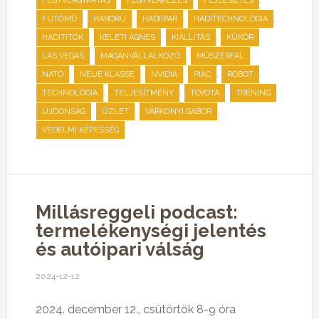
,
,
,
FEGYVERGYÁRTÁS
FEGYVERKEZÉS
FEJLESZTÉS
,
,
,
,
FUTÓMŰ
HÁBORÚ
HADIIPAR
HADITECHNOLÓGIA
,
,
,
,
HADITITOK
KELETI ÁGNES
KIÁLLÍTÁS
KÜKÖR
,
,
,
LAS VEGAS
MAGÁNVÁLLALKOZÓ
MŰSZERFAL
,
,
,
,
,
NATO
NEUE KLASSE
NVIDIA
PIAC
ROBOT
,
,
,
,
TECHNOLÓGIA
TELJESÍTMÉNY
TOYOTA
TRÉNING
,
,
,
ÚJDONSÁG
ÜZLET
VÁRKONYI GÁBOR
VÉDELMI KÉPESSÉG
Millásreggeli podcast:
termelékenységi jelentés
és autóipari válság
2024-12-12
2024. december 12., csütörtök 8-9 óra