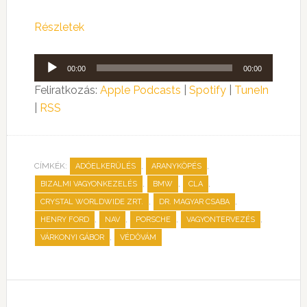
Részletek
Audió
00:00
00:00
lejátszó
Feliratkozás:
Apple Podcasts
|
Spotify
|
TuneIn
|
RSS
CÍMKÉK:
,
,
ADÓELKERÜLÉS
ARANYKÖPÉS
,
,
,
BIZALMI VAGYONKEZELÉS
BMW
CLA
,
,
CRYSTAL WORLDWIDE ZRT.
DR. MAGYAR CSABA
,
,
,
,
HENRY FORD
NAV
PORSCHE
VAGYONTERVEZÉS
,
VÁRKONYI GÁBOR
VÉDŐVÁM