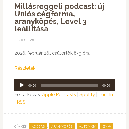
Millásreggeli podcast: új
Uniós cégforma,
aranyköpés, Level 3
leállítása
2026-02-26
2026. február 26., csütörtök 8-9 óra
Részletek
Audió
00:00
00:00
lejátszó
Feliratkozás:
Apple Podcasts
|
Spotify
|
TuneIn
|
RSS
CÍMKÉK:
,
,
,
,
ADÓZÁS
ARANYKÖPÉS
AUTOMATA
BMW