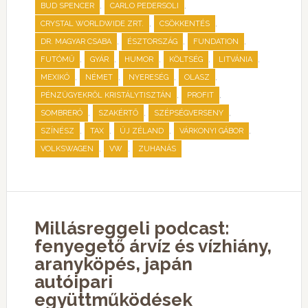
,
,
BUD SPENCER
CARLO PEDERSOLI
,
,
CRYSTAL WORLDWIDE ZRT.
CSÖKKENTÉS
,
,
,
DR. MAGYAR CSABA
ÉSZTORSZÁG
FUNDATION
,
,
,
,
,
FUTÓMŰ
GYÁR
HUMOR
KÖLTSÉG
LITVÁNIA
,
,
,
,
MEXIKÓ
NÉMET
NYERESÉG
OLASZ
,
,
PÉNZÜGYEKRŐL KRISTÁLYTISZTÁN
PROFIT
,
,
,
SOMBRERÓ
SZAKÉRTŐ
SZÉPSÉGVERSENY
,
,
,
,
SZÍNÉSZ
TAX
ÚJ ZÉLAND
VÁRKONYI GÁBOR
,
,
VOLKSWAGEN
VW
ZUHANÁS
Millásreggeli podcast:
fenyegető árvíz és vízhiány,
aranyköpés, japán
autóipari
együttműködések