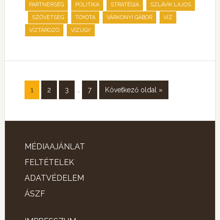
,
,
,
PARTNERSÉG
POLITIKA
STRATÉGIA
SZLÁVIK LAJOS
,
,
,
,
,
SZÖVETSÉG
TOYOTA
VÁRKONYI GÁBOR
VÍZ
,
VÍZTÁROZÓ
VÍZÜGY
1
2
3
…
7
Következő oldal »
MÉDIAAJÁNLAT
FELTÉTELEK
ADATVÉDELEM
ÁSZF