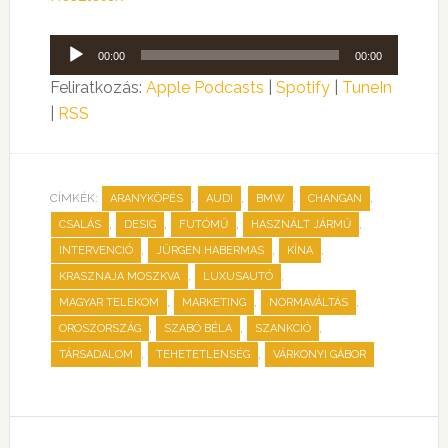
Audió
00:00
00:00
lejátszó
Feliratkozás:
Apple Podcasts
|
Spotify
|
TuneIn
|
RSS
CÍMKÉK:
,
,
,
,
ARANYKÖPÉS
AUDI
BMW
CHANGAN
,
,
,
,
CSALÁS
DESIG
FUTÓMŰ
HASZNÁLT JÁRMŰ
,
,
,
INTERVENCIÓ
JÜRGEN HABERMAS
KÍNA
,
,
KRASZNAJA MOSZKVA
LUXUSAUTÓ
,
,
,
MAGYAR TELEKOM
MARKETING
NORMAVÁLTÁS
,
,
,
OROSZORSZÁG
SZABÓ BÉLA
SZANKCIÓ
,
,
TÁRSADALOM
TEHETETLENSÉG
VÁRKONYI GÁBOR