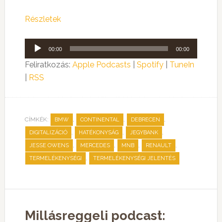
Részletek
Audió
00:00
00:00
lejátszó
Feliratkozás:
Apple Podcasts
|
Spotify
|
TuneIn
|
RSS
CÍMKÉK:
,
,
,
BMW
CONTINENTAL
DEBRECEN
,
,
,
DIGITALIZÁCIÓ
HATÉKONYSÁG
JEGYBANK
,
,
,
,
JESSE OWENS
MERCEDES
MNB
RENAULT
,
TERMELÉKENYSÉGI
TERMELÉKENYSÉGI JELENTÉS
Millásreggeli podcast: