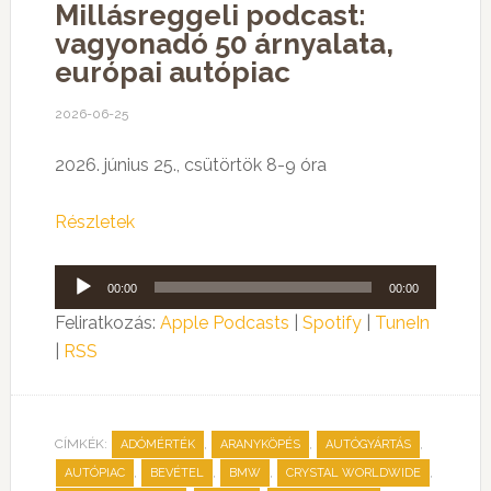
Millásreggeli podcast:
vagyonadó 50 árnyalata,
európai autópiac
2026-06-25
2026. június 25., csütörtök 8-9 óra
Részletek
Audió
00:00
00:00
lejátszó
Feliratkozás:
Apple Podcasts
|
Spotify
|
TuneIn
|
RSS
CÍMKÉK:
,
,
,
ADÓMÉRTÉK
ARANYKÖPÉS
AUTÓGYÁRTÁS
,
,
,
,
AUTÓPIAC
BEVÉTEL
BMW
CRYSTAL WORLDWIDE