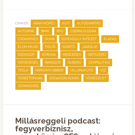
CÍMKÉK:
,
,
,
ARANYKÖPÉS
AUTI
AUTÓGYÁRTÁS
,
,
,
,
AUTÓIPAR
BMW
BYD
CSERNUS DÓRA
,
,
,
,
CSÖKKENÉS
DUNA
EGYENSÚLY INTÉZET
ELADÁS
,
,
,
,
ELON MUSK
FOLYÓ
GYÁRTÓ
JAVASLAT
,
,
,
,
KOCKÁZAT
KORONA
MERCEDES
NÉPSZERŰ
,
,
,
,
NÖVEKEDÉS
RANGSOR
SUBARU
SZKPOLITIKA
,
,
,
,
TESLA
VÁRKONYI GÁBOR
VILLANAYUTÓ
VÍZ
,
,
,
VÍZBIZTONSÁG
VÍZGAZDÁLKODÁS
VÍZKÉSZLET
VÍZMINŐSÉG
Millásreggeli podcast:
fegyverbiznisz,