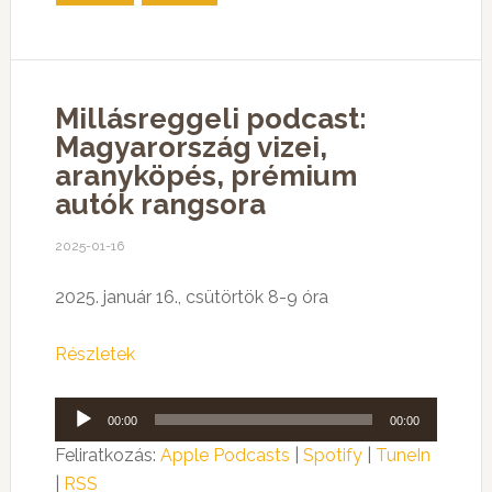
Millásreggeli podcast:
Magyarország vizei,
aranyköpés, prémium
autók rangsora
2025-01-16
2025. január 16., csütörtök 8-9 óra
Részletek
Audió
00:00
00:00
lejátszó
Feliratkozás:
Apple Podcasts
|
Spotify
|
TuneIn
|
RSS