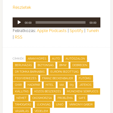
Részletek
Audió
00:00
00:00
lejátszó
Feliratkozás:
Apple Podcasts
|
Spotify
|
TuneIn
|
RSS
CÍMKÉK:
,
,
,
ARANYKÖPÉS
AUTÓ
AUTÓSZALON
,
,
,
,
BERUHÁZÁS
BIZTONSÁG
BMW
DEBRECEN
,
,
DR TOMKA BARNABÁS
EURÓPAI BIZOTTSÁG
,
,
,
FEGYVERKEZÉS
FRANZ BECKENBAUER
FUTÓMŰ
,
,
,
,
,
,
GYÁR
HADIIPAR
HITEL
IAA
IX3
JÁTÉKOS
,
,
KIÁLLÍTÁS
KÖZÖS BESZERZÉS
MÜNCHENI SÖRPUCCS
,
,
,
,
,
NÉMET
OKOSMORZSA
PROBLÉMA
SAFE
,
,
,
,
TÁMOGATÁS
ÚJONSÁG
UNIÓ
VÁRKONYI GÁBOR
,
VÁSÁRLÁS
VÉDELEM