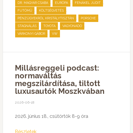
,
,
,
DR. MAGYAR CSABA
EURÓPA
FENÁKEL JUDIT
,
,
FUTÓMŰ
KÖLTSÉGVETÉS
,
,
PÉNZÜGYEKRŐL KRISTÁLYTISZTÁN
PORSCHE
,
,
,
STAGNÁLÁS
TOYOTA
VAGYONADÓ
,
VÁRKONYI GÁBOR
VW
Millásreggeli podcast:
normaváltás
megszilárdítása, tiltott
luxusautók Moszkvában
2026-06-18
2026. június 18., csütörtök 8-9 óra
Részletek