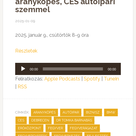
aranyköpés, CES autóipari
szemmel
2025-01-09
2025. január 9., csütörtök 8-9 óra
Részletek
Audió
00:00
00:00
lejátszó
Feliratkozás:
Apple Podcasts
|
Spotify
|
TuneIn
|
RSS
CÍMKÉK:
,
,
,
,
ARANYKÖPÉS
AUTÓIPAR
BIZNISZ
BMW
,
,
,
CES
DEBRECEN
DR TOMKA BARNABÁS
,
,
,
ERŐKÖZPONT
FEGYVER
FEGYVERÁGAZAT