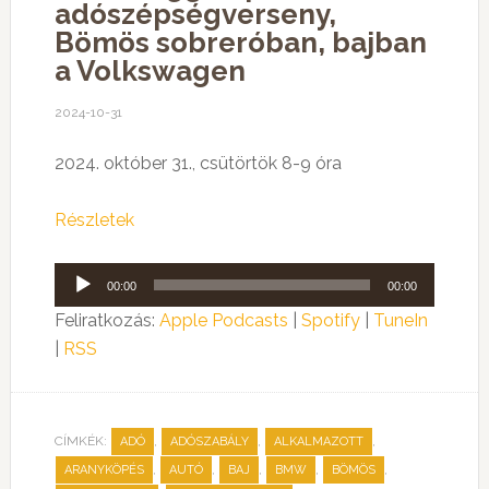
adószépségverseny,
Bömös sobreróban, bajban
a Volkswagen
2024-10-31
2024. október 31., csütörtök 8-9 óra
Részletek
Audió
00:00
00:00
lejátszó
Feliratkozás:
Apple Podcasts
|
Spotify
|
TuneIn
|
RSS
CÍMKÉK:
,
,
,
ADÓ
ADÓSZABÁLY
ALKALMAZOTT
,
,
,
,
,
ARANYKÖPÉS
AUTÓ
BAJ
BMW
BÖMÖS