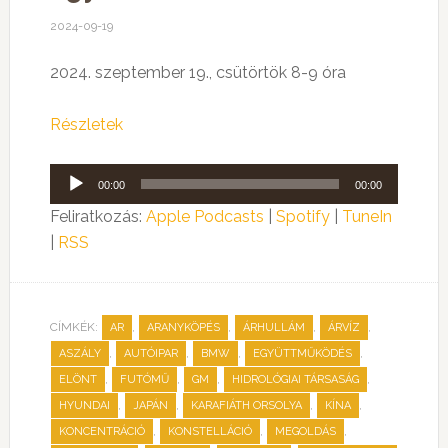
2024-09-19
2024. szeptember 19., csütörtök 8-9 óra
Részletek
Audió
00:00
00:00
lejátszó
Feliratkozás:
Apple Podcasts
|
Spotify
|
TuneIn
|
RSS
CÍMKÉK:
,
,
,
,
AR
ARANYKÖPÉS
ÁRHULLÁM
ÁRVÍZ
,
,
,
,
ASZÁLY
AUTÓIPAR
BMW
EGYÜTTMŰKÖDÉS
,
,
,
,
ELÖNT
FUTÓMŰ
GM
HIDROLÓGIAI TÁRSASÁG
,
,
,
,
HYUNDAI
JAPÁN
KARAFIÁTH ORSOLYA
KÍNA
,
,
,
KONCENTRÁCIÓ
KONSTELLÁCIÓ
MEGOLDÁS