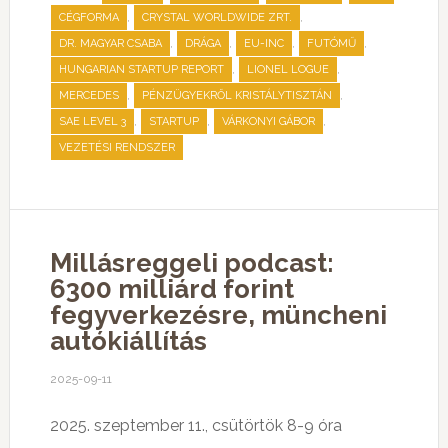
,
,
CÉGFORMA
CRYSTAL WORLDWIDE ZRT.
,
,
,
,
DR. MAGYAR CSABA
DRÁGA
EU-INC
FUTÓMŰ
,
,
HUNGARIAN STARTUP REPORT
LIONEL LOGUE
,
,
MERCEDES
PÉNZÜGYEKRŐL KRISTÁLYTISZTÁN
,
,
,
SAE LEVEL 3
STARTUP
VÁRKONYI GÁBOR
VEZETÉSI RENDSZER
Millásreggeli podcast:
6300 milliárd forint
fegyverkezésre, müncheni
autókiállítás
2025-09-11
2025. szeptember 11., csütörtök 8-9 óra