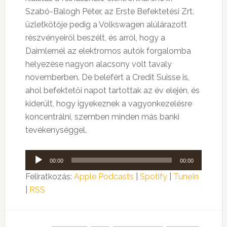
Szabó-Balogh Péter, az Erste Befektetési Zrt.
üzletkötője pedig a Volkswagen alúlárazott
részvényeiről beszélt, és arról, hogy a
Daimlernél az elektromos autók forgalomba
helyezése nagyon alacsony volt tavaly
novemberben. De belefért a Credit Suisse is,
ahol befektetői napot tartottak az év elején, és
kiderült, hogy igyekeznek a vagyonkezelésre
koncentrálni, szemben minden más banki
tevékenységgel.
Audió
00:00
00:00
lejátszó
Feliratkozás:
Apple Podcasts
|
Spotify
|
TuneIn
|
RSS