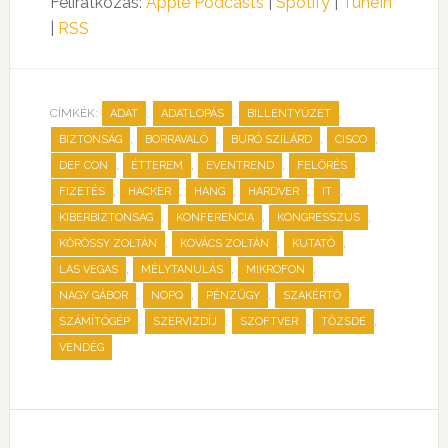
Feliratkozás:
Apple Podcasts
|
Spotify
|
TuneIn
|
RSS
CÍMKÉK:
,
,
,
ADAT
ADATLOPÁS
BILLENTYŰZET
,
,
,
,
BIZTONSÁG
BORRAVALÓ
BURÓ SZILÁRD
CISCO
,
,
,
,
DEF CON
ÉTTEREM
EVENTREND
FELÖRÉS
,
,
,
,
,
FIZETÉS
HACKER
HANG
HARDVER
IT
,
,
,
KIBERBIZTONSÁG
KONFERENCIA
KONGRESSZUS
,
,
,
KŐRÖSSY ZOLTÁN
KOVÁCS ZOLTÁN
KUTATÓ
,
,
,
LAS VEGAS
MÉLYTANULÁS
MIKROFON
,
,
,
,
NAGY GÁBOR
NOPQ
PÉNZÜGY
SZAKÉRTŐ
,
,
,
,
SZÁMÍTÓGÉP
SZERVIZDÍJ
SZOFTVER
TŐZSDE
VENDÉG