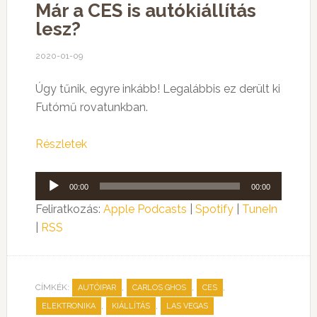
Már a CES is autókiállítás
lesz?
2020-01-09
Úgy tűnik, egyre inkább! Legalábbis ez derült ki
Futómű rovatunkban.
Részletek
Audió
00:00
00:00
lejátszó
Feliratkozás:
Apple Podcasts
|
Spotify
|
TuneIn
|
RSS
CÍMKÉK:
,
,
,
AUTÓIPAR
CARLOS GHOS
CES
,
,
ELEKTRONIKA
KIÁLLÍTÁS
LAS VEGAS