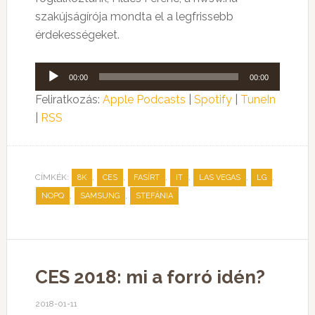
szakújságírója mondta el a legfrissebb
érdekességeket.
Audió
00:00
00:00
lejátszó
Feliratkozás:
Apple Podcasts
|
Spotify
|
TuneIn
|
RSS
CÍMKÉK:
,
,
,
,
,
,
8K
CES
FASÍRT
IT
LAS VEGAS
LG
,
,
NOPQ
SAMSUNG
STEFÁNIA
CES 2018: mi a forró idén?
2018-01-11