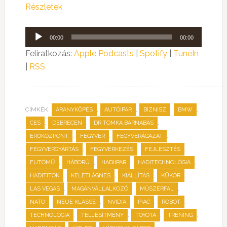
Részletek
Audió
00:00
00:00
lejátszó
Feliratkozás:
Apple Podcasts
|
Spotify
|
TuneIn
|
RSS
CÍMKÉK:
,
,
,
,
ARANYKÖPÉS
AUTÓIPAR
BIZNISZ
BMW
,
,
,
CES
DEBRECEN
DR TOMKA BARNABÁS
,
,
,
ERŐKÖZPONT
FEGYVER
FEGYVERÁGAZAT
,
,
,
FEGYVERGYÁRTÁS
FEGYVERKEZÉS
FEJLESZTÉS
,
,
,
,
FUTÓMŰ
HÁBORÚ
HADIIPAR
HADITECHNOLÓGIA
,
,
,
,
HADITITOK
KELETI ÁGNES
KIÁLLÍTÁS
KÜKÖR
,
,
,
LAS VEGAS
MAGÁNVÁLLALKOZÓ
MŰSZERFAL
,
,
,
,
,
NATO
NEUE KLASSE
NVIDIA
PIAC
ROBOT
,
,
,
,
TECHNOLÓGIA
TELJESÍTMÉNY
TOYOTA
TRÉNING