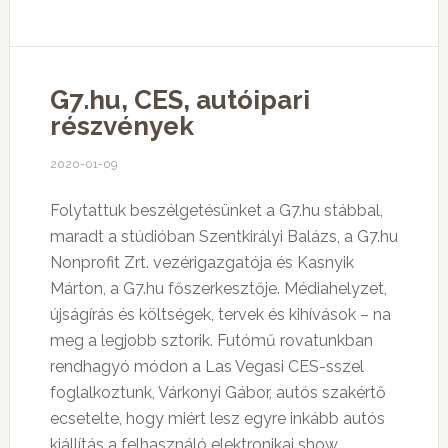
G7.hu, CES, autóipari
részvények
2020-01-09
Folytattuk beszélgetésünket a G7.hu stábbal,
maradt a stúdióban Szentkirályi Balázs, a G7.hu
Nonprofit Zrt. vezérigazgatója és Kasnyik
Márton, a G7.hu főszerkesztője. Médiahelyzet,
újságírás és költségek, tervek és kihívások – na
meg a legjobb sztorik. Futómű rovatunkban
rendhagyó módon a Las Vegasi CES-sszel
foglalkoztunk, Várkonyi Gábor, autós szakértő
ecsetelte, hogy miért lesz egyre inkább autós
kiállítás a felhasználó elektronikai show.