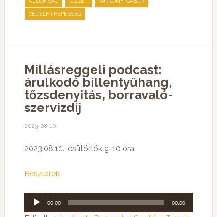
,
,
,
ÚJDONSÁG
ÜZLET
VÁRKONYI GÁBOR
VÉDELMI KÉPESSÉG
Millásreggeli podcast:
árulkodó billentyűhang,
tőzsdenyitás, borravaló-
szervizdíj
2023-08-10
2023.08.10., csütörtök 9-10 óra
Részletek
Audió
00:00
00:00
lejátszó