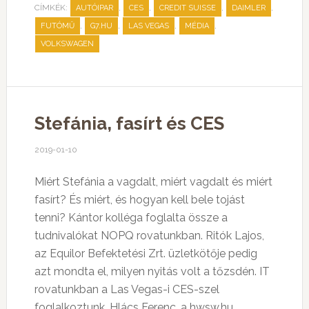
CÍMKÉK:
,
,
,
,
AUTÓIPAR
CES
CREDIT SUISSE
DAIMLER
,
,
,
,
FUTÓMŰ
G7.HU
LAS VEGAS
MÉDIA
VOLKSWAGEN
Stefánia, fasírt és CES
2019-01-10
Miért Stefánia a vagdalt, miért vagdalt és miért
fasírt? És miért, és hogyan kell bele tojást
tenni? Kántor kolléga foglalta össze a
tudnivalókat NOPQ rovatunkban. Ritók Lajos,
az Equilor Befektetési Zrt. üzletkötője pedig
azt mondta el, milyen nyitás volt a tőzsdén. IT
rovatunkban a Las Vegas-i CES-szel
foglalkoztunk, Hlács Ferenc, a hwsw.hu