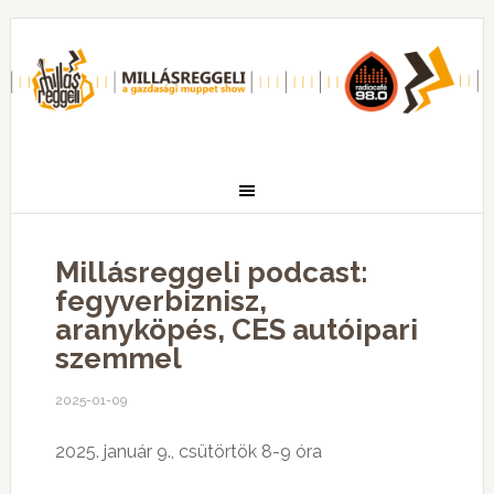
Millásreggeli podcast:
fegyverbiznisz,
aranyköpés, CES autóipari
szemmel
2025-01-09
2025. január 9., csütörtök 8-9 óra