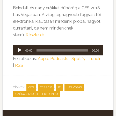
Beindult és nagy erőkkel dübörög a CES 2018
Las Vegasban. A világ legnagyobb fogyasztói
elektronikai kiállításán mindenki próbál nagyot
durrantani, de nem mindenkinek
sikerül.
Részletek
Audió
00:00
00:00
lejátszó
Feliratkozás:
Apple Podcasts
|
Spotify
|
TuneIn
|
RSS
CÍMKÉK:
,
,
,
,
CES
CES 2018
IT
LAS VEGAS
SZÓRAKOZTATÓ ELEKTRONIKA