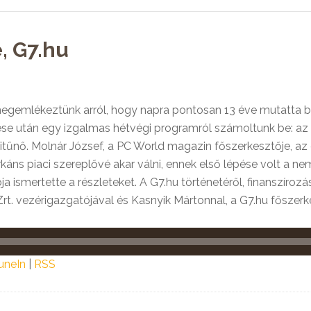
, G7.hu
megemlékeztünk arról, hogy napra pontosan 13 éve mutatta b
ése után egy izgalmas hétvégi programról számoltunk be: az
kitűnő. Molnár József, a PC World magazin főszerkesztője, a
ns piaci szereplővé akar válni, ennek első lépése volt a nem k
a ismertette a részleteket. A G7.hu történetéről, finanszíroz
 Zrt. vezérigazgatójával és Kasnyik Mártonnal, a G7.hu főszerk
uneIn
|
RSS