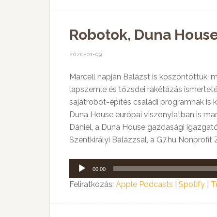
Robotok, Duna House
2020-01-09
Marcell napján Balázst is köszöntöttük, 
lapszemle és tőzsdei rakétázás ismertet
sajátrobot-építés családi programnak is 
Duna House európai viszonylatban is marká
Dániel, a Duna House gazdasági igazgatój
Szentkirályi Balázzsal, a G7.hu Nonprofit
Audió
00:00
lejátszó
Feliratkozás:
Apple Podcasts
|
Spotify
|
T