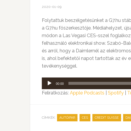
2020-01-09
Folytattuk beszélgetésünket a G7.hu stább
a G7.hu főszerkesztője. Médiahelyzet, új
módon a Las Vegasi CES-sszel foglalkoztun
felhasználó elektronikai show. Szabó-Balo
és arról, hogy a Daimlernél az elektrom
is, ahol befektetői napot tartottak az év
tevékenységgel.
Audió
00:00
lejátszó
Feliratkozás:
Apple Podcasts
|
Spotify
|
T
CÍMKÉK:
,
,
,
AUTÓIPAR
CES
CREDIT SUISSE
DA