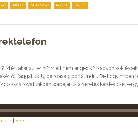
,
,
,
,
EGO
MÉDIA
MÉDIAPIAC
ROBOT
SAJTÓ
erektelefon
? Miért akar az lenni? Miért nem engedik? Nagyon sok érdek
kértőt faggatjuk. Új gazdasági portál indul. De hogy miben le
 Mobilózis rovatunkban körbejárjuk a veretes kérdést: kell-e
uneIn
|
RSS