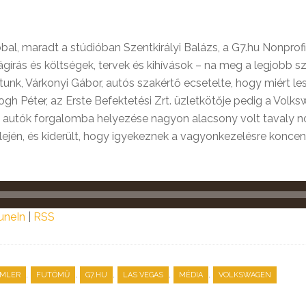
al, maradt a stúdióban Szentkirályi Balázs, a G7.hu Nonprofi
ságírás és költségek, tervek és kihívások – na meg a legjobb
k, Várkonyi Gábor, autós szakértő ecsetelte, hogy miért lesz
gh Péter, az Erste Befektetési Zrt. üzletkötője pedig a Volks
os autók forgalomba helyezése nagyon alacsony volt tavaly n
 elején, és kiderült, hogy igyekeznek a vagyonkezelésre konc
uneIn
|
RSS
,
,
,
,
,
IMLER
FUTÓMŰ
G7.HU
LAS VEGAS
MÉDIA
VOLKSWAGEN