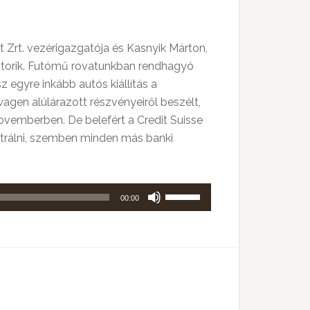
t Zrt. vezérigazgatója és Kasnyik Márton,
 sztorik. Futómű rovatunkban rendhagyó
 egyre inkább autós kiállítás a
wagen alúlárazott részvényeiről beszélt,
ovemberben. De belefért a Credit Suisse
entrálni, szemben minden más banki
A
00:00
hangerő
növeléséhez,
illetőleg
csökkentéséhez
a
Fel/Le