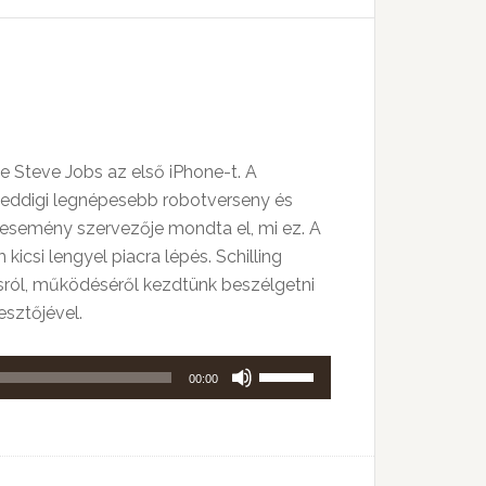
billentyűket
kell
használni.
e Steve Jobs az első iPhone-t. A
 eddigi legnépesebb robotverseny és
z esemény szervezője mondta el, mi ez. A
icsi lengyel piacra lépés. Schilling
ásról, működéséről kezdtünk beszélgetni
esztőjével.
A
00:00
hangerő
növeléséhez,
illetőleg
csökkentéséhez