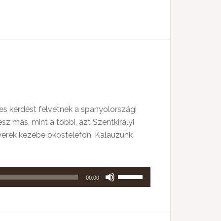
a
Fel/Le
billentyűket
kell
használni.
es kérdést felvetnek a spanyolországi
sz más, mint a többi, azt Szentkirályi
 gyerek kezébe okostelefon. Kalauzunk
A
00:00
hangerő
növeléséhez,
illetőleg