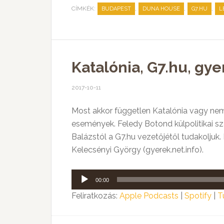
CÍMKÉK:
,
,
,
BUDAPEST
DUNA HOUSE
G7.HU
L
Katalónia, G7.hu, gy
2017-10-11
Most akkor független Katalónia vagy nem
események. Feledy Botond külpolitikai sza
Balázstól a G7.hu vezetőjétől tudakoljuk.
Kelecsényi György (gyerek.net.info).
Audió
00:00
lejátszó
Feliratkozás:
Apple Podcasts
|
Spotify
|
T