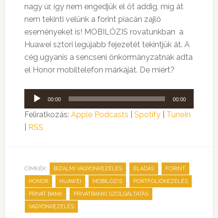
nagy úr, így nem engedjük el őt addig, míg át
nem tekinti velünk a forint piacán zajló
eseményeket is! MOBILÓZIS rovatunkban a
Huawei sztori legújabb fejezetét tekintjük át. A
cég ugyanis a sencseni önkormányzatnak adta
el Honor mobiltelefon márkáját. De miért?
Audió
00:00
00:00
lejátszó
Feliratkozás:
Apple Podcasts
|
Spotify
|
TuneIn
|
RSS
CÍMKÉK:
,
,
,
BIZALMI VAGYONKEZELÉS
ELADÁS
FORINT
,
,
,
,
HONOR
HUAWEI
MOBILÓZIS
PORTFOLIÓKEZELÉS
,
,
PRIVÁT BANK
PRIVÁTBANKI SZOLGÁLTATÁS
VAGYONKEZELÉS