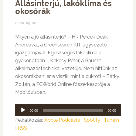
Állásinterjú, lakóklíma és
okosórák
2020-09-02
Milyen a jó állásinterjú? – HR Percek Deák
Andreával, a Greensearch Kft. ügyvezető
igazgatójával. Egészséges lakóklíma a
gyakorlatban – Kékesy Péter, a Baumit
alkalmazástechnikai vezetője. Nem hittünk az
okosórákban, erre viszik, mint a cukrot! – Bátky
Zoltán, a PCWorld Online főszerkesztője a
Mobilózisban.
Audió
00:00
00:00
lejátszó
Feliratkozás:
Apple Podcasts
|
Spotify
|
TuneIn
|
RSS