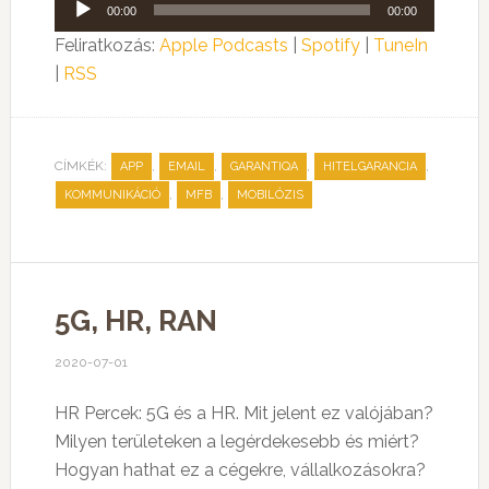
Audió
00:00
00:00
lejátszó
Feliratkozás:
Apple Podcasts
|
Spotify
|
TuneIn
|
RSS
CÍMKÉK:
,
,
,
,
APP
EMAIL
GARANTIQA
HITELGARANCIA
,
,
KOMMUNIKÁCIÓ
MFB
MOBILÓZIS
5G, HR, RAN
2020-07-01
HR Percek: 5G és a HR. Mit jelent ez valójában?
Milyen területeken a legérdekesebb és miért?
Hogyan hathat ez a cégekre, vállalkozásokra?