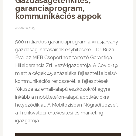
Gazdaságélénkítés,
garanciaprogram,
kommunikációs appok
2020-07-15
500 milliárdos garanciaprogram a vírusjárvány
gazdasági hatásainak enyhítésére – Dr. Búza
Éva, az MFB Csoporthoz tartozó Garantiqa
Hitelgarancia Zrt. vezérigazgatója. A Covid-19
miatt a cégek 45 százaléka fejlesztette belső
kommunikációs rendszerét, a fejlesztések
fókusza az email-alapú eszközökről egyre
inkább a mobiltelefon-alapú applikációkra
helyeződik át. A Mobilózisban Nógrádi József,
a Trenkwalder értékesítési és marketing
igazgatója.