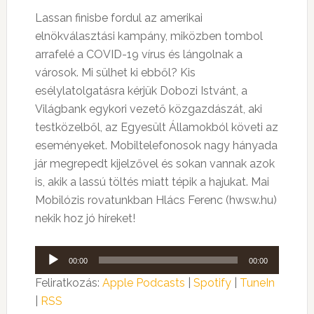
Lassan finisbe fordul az amerikai
elnökválasztási kampány, miközben tombol
arrafelé a COVID-19 vírus és lángolnak a
városok. Mi sülhet ki ebből? Kis
esélylatolgatásra kérjük Dobozi Istvánt, a
Világbank egykori vezető közgazdászát, aki
testközelből, az Egyesült Államokból követi az
eseményeket. Mobiltelefonosok nagy hányada
jár megrepedt kijelzővel és sokan vannak azok
is, akik a lassú töltés miatt tépik a hajukat. Mai
Mobilózis rovatunkban Hlács Ferenc (hwsw.hu)
nekik hoz jó híreket!
Audió
00:00
00:00
lejátszó
Feliratkozás:
Apple Podcasts
|
Spotify
|
TuneIn
|
RSS