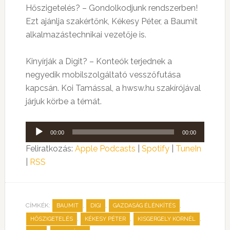
Hőszigetelés? – Gondolkodjunk rendszerben!
Ezt ajánlja szakértőnk, Kékesy Péter, a Baumit
alkalmazástechnikai vezetője is.
Kinyírják a Digit? – Konteók terjednek a
negyedik mobilszolgáltató vesszőfutása
kapcsán. Koi Tamással, a hwsw.hu szakírójával
járjuk körbe a témát.
Audió
00:00
00:00
lejátszó
Feliratkozás:
Apple Podcasts
|
Spotify
|
TuneIn
|
RSS
CÍMKÉK:
,
,
,
BAUMIT
DIGI
GAZDASÁG ÉLÉNKÍTÉS
,
,
,
HŐSZIGETELÉS
KÉKESY PÉTER
KISGERGELY KORNÉL