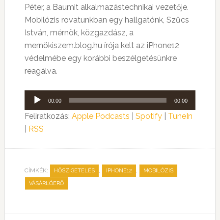
Péter, a Baumit alkalmazástechnikai vezetője.
Mobilózis rovatunkban egy hallgatónk, Szűcs
István, mérnök, közgazdász, a
mernökiszem.blog.hu írója kelt az iPhone12
védelmébe egy korábbi beszélgetésünkre
reagálva.
Audió
00:00
00:00
lejátszó
Feliratkozás:
Apple Podcasts
|
Spotify
|
TuneIn
|
RSS
CÍMKÉK:
,
,
,
HŐSZIGETELÉS
IPHONE12
MOBILÓZIS
VÁSÁRLÓERŐ