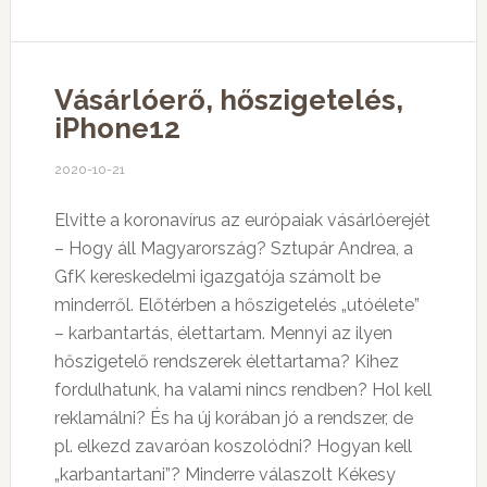
Vásárlóerő, hőszigetelés,
iPhone12
2020-10-21
Elvitte a koronavírus az európaiak vásárlóerejét
– Hogy áll Magyarország? Sztupár Andrea, a
GfK kereskedelmi igazgatója számolt be
minderről. Előtérben a hőszigetelés „utóélete”
– karbantartás, élettartam. Mennyi az ilyen
hőszigetelő rendszerek élettartama? Kihez
fordulhatunk, ha valami nincs rendben? Hol kell
reklamálni? És ha új korában jó a rendszer, de
pl. elkezd zavaróan koszolódni? Hogyan kell
„karbantartani”? Minderre válaszolt Kékesy