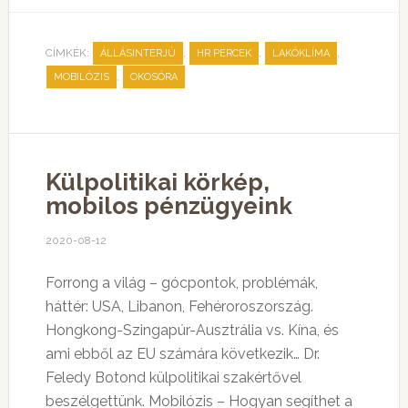
CÍMKÉK:
,
,
,
ÁLLÁSINTERJÚ
HR PERCEK
LAKÓKLÍMA
,
MOBILÓZIS
OKOSÓRA
Külpolitikai körkép,
mobilos pénzügyeink
2020-08-12
Forrong a világ – gócpontok, problémák,
háttér: USA, Libanon, Fehéroroszország.
Hongkong-Szingapúr-Ausztrália vs. Kína, és
ami ebből az EU számára következik… Dr.
Feledy Botond külpolitikai szakértővel
beszélgettünk. Mobilózis – Hogyan segíthet a