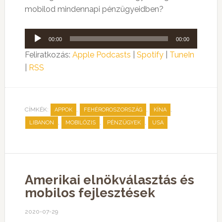
mobilod mindennapi pénzügyeidben?
Audió
00:00
00:00
lejátszó
Feliratkozás:
Apple Podcasts
|
Spotify
|
TuneIn
|
RSS
CÍMKÉK:
,
,
,
APPOK
FEHÉROROSZORSZÁG
KÍNA
,
,
,
LIBANON
MOBILÓZIS
PÉNZÜGYEK
USA
Amerikai elnökválasztás és
mobilos fejlesztések
2020-07-29