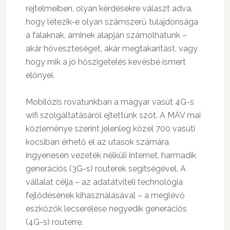
rejtelmeiben, olyan kérdésekre választ adva,
hogy l
étezik-e olyan számszerű tulajdonsága
a falaknak, aminek alapján számolhatunk –
akár hőveszteséget, akár megtakarítást, vagy
hogy mik a jó hőszigetelés kevésbé ismert
előnyei.
Mobilózis rovatunkban a magyar vasút 4G-s
wifi szolgáltatásáról ejtettünk szót. A MÁV mai
közleménye szerint jelenleg közel 700 vasúti
kocsiban érhető el az utasok számára
ingyenesen vezeték nélküli internet, harmadik
generációs (3G-s) routerek segítségével. A
vállalat célja – az adatátviteli technológia
fejlődésének kihasználásával – a meglévő
eszközök lecserélése negyedik generációs
(4G-s) routerre.