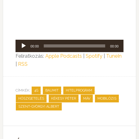
Audió
00:00
00:00
lejátszó
Feliratkozás:
Apple Podcasts
|
Spotify
|
TuneIn
|
RSS
CÍMKÉK:
,
,
,
4G
BAUMIT
HITELPROGRAM
,
,
,
,
HŐSZIGETELÉS
KÉKESY PÉTER
MÁV
MOBILÓZIS
SZENT-GYÖRGYI ALBERT