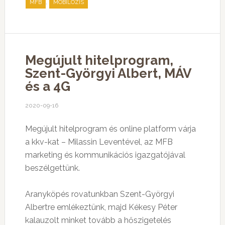
,
MFB
MOBILÓZIS
Megújult hitelprogram,
Szent-Györgyi Albert, MÁV
és a 4G
2020-09-16
Megújult hitelprogram és online platform várja
a kkv-kat – Milassin Leventével, az MFB
marketing és kommunikációs igazgatójával
beszélgettünk.
Aranyköpés rovatunkban Szent-Györgyi
Albertre emlékeztünk, majd Kékesy Péter
kalauzolt minket tovább a hőszigetelés