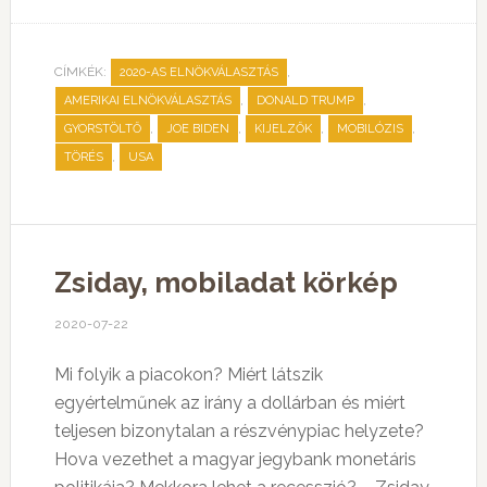
CÍMKÉK:
,
2020-AS ELNÖKVÁLASZTÁS
,
,
AMERIKAI ELNÖKVÁLASZTÁS
DONALD TRUMP
,
,
,
,
GYORSTÖLTŐ
JOE BIDEN
KIJELZŐK
MOBILÓZIS
,
TÖRÉS
USA
Zsiday, mobiladat körkép
2020-07-22
Mi folyik a piacokon? Miért látszik
egyértelműnek az irány a dollárban és miért
teljesen bizonytalan a részvénypiac helyzete?
Hova vezethet a magyar jegybank monetáris