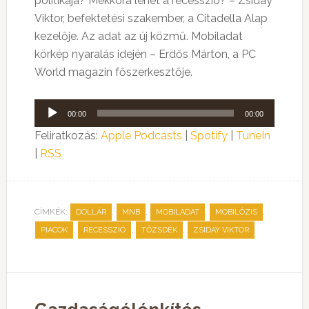
politikája? Mekkora lehet a recesszió? – Zsiday
Viktor, befektetési szakember, a Citadella Alap
kezelője. Az adat az új közmű. Mobiladat
körkép nyaralás idején – Erdős Márton, a PC
World magazin főszerkesztője.
Audió
00:00
00:00
lejátszó
Feliratkozás:
Apple Podcasts
|
Spotify
|
TuneIn
|
RSS
CÍMKÉK:
,
,
,
,
DOLLÁR
MNB
MOBILADAT
MOBILÓZIS
,
,
,
PIACOK
RECESSZIÓ
TŐZSDÉK
ZSIDAY VIKTOR