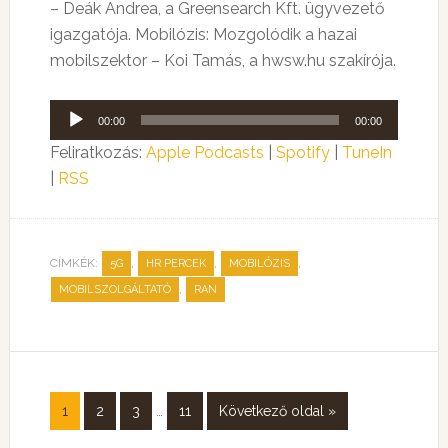
– Deák Andrea, a Greensearch Kft. ügyvezető
igazgatója. Mobilózis: Mozgolódik a hazai
mobilszektor – Koi Tamás, a hwsw.hu szakírója.
Audió
00:00
00:00
lejátszó
Feliratkozás:
Apple Podcasts
|
Spotify
|
TuneIn
|
RSS
CÍMKÉK:
,
,
,
5G
HR PERCEK
MOBILÓZIS
,
MOBILSZOLGÁLTATÓ
RAN
1
2
3
…
11
Következő oldal »