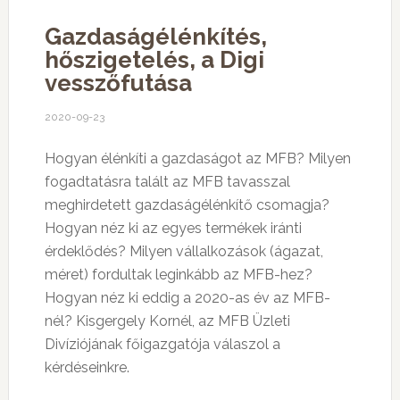
Gazdaságélénkítés,
hőszigetelés, a Digi
vesszőfutása
2020-09-23
Hogyan élénkíti a gazdaságot az MFB? Milyen
fogadtatásra talált az MFB tavasszal
meghirdetett gazdaságélénkítő csomagja?
Hogyan néz ki az egyes termékek iránti
érdeklődés? Milyen vállalkozások (ágazat,
méret) fordultak leginkább az MFB-hez?
Hogyan néz ki eddig a 2020-as év az MFB-
nél? Kisgergely Kornél, az MFB Üzleti
Divíziójának főigazgatója válaszol a
kérdéseinkre.