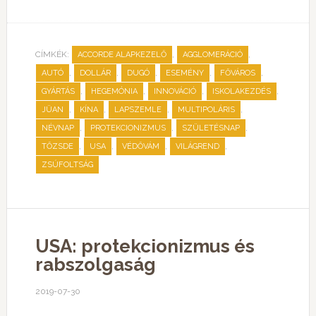
CÍMKÉK:
,
,
ACCORDE ALAPKEZELŐ
AGGLOMERÁCIÓ
,
,
,
,
,
AUTÓ
DOLLÁR
DUGÓ
ESEMÉNY
FŐVÁROS
,
,
,
,
GYÁRTÁS
HEGEMÓNIA
INNOVÁCIÓ
ISKOLAKEZDÉS
,
,
,
,
JÜAN
KÍNA
LAPSZEMLE
MULTIPOLÁRIS
,
,
,
NÉVNAP
PROTEKCIONIZMUS
SZÜLETÉSNAP
,
,
,
,
TŐZSDE
USA
VÉDŐVÁM
VILÁGREND
ZSÚFOLTSÁG
USA: protekcionizmus és
rabszolgaság
2019-07-30