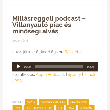
Millásreggeli podcast –
Villanyautó piac és
minőségi alvás
2024-06-18
2024. június 18., kedd 8-9 óra
Részletek
Audió
00:00
00:00
lejátszó
Feliratkozás:
Apple Podcasts
|
Spotify
|
TuneIn
|
RSS
CÍMKÉK:
,
,
,
ALVÁS
ALVÁSSZÖVETSÉG
ALVÁSZAVAR
,
,
,
,
,
BYD
ELEKTROMOS AUTÓ
EU
KÍNA
VÉDŐVÁM