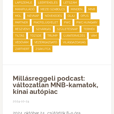
,
,
,
LAPSZEMLE
LEÉRTÉKELÉS
LÉTSZÁM
,
,
,
,
MANIPULÁCIÓ
MEZEI SZABOLCS
MINDEN
MNB
,
,
,
,
,
MOL
NÉVNAP
NÖVEKEDÉS
OLAJ
OPUS
,
,
,
,
PARTNER
PIACFELÜGYELET
PWC
PWC HUNGARY
,
,
,
,
RÉSZVÉNY
SZIVÁRGÁS
SZÜLETÉSNAP
TERMÉK
,
,
,
,
,
TILTÁS
TŐZSDE
TRUMP
ÚJRATERVEZÉS
VÁM
,
,
,
VÉDŐVÁM
VEZÉRIGAZGATÓ
VILÁGGAZDASÁG
,
ZÁRTKERT
ZSÁKUTCA
Millásreggeli podcast:
változatlan MNB-kamatok,
kínai autópiac
2024-10-24
2024. október 24., csütörtök 8-9 óra