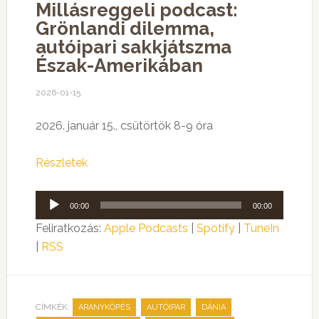
Millásreggeli podcast:
Grönlandi dilemma,
autóipari sakkjátszma
Észak-Amerikában
2026-01-15
2026. január 15., csütörtök 8-9 óra
Részletek
Audió
00:00
00:00
lejátszó
Feliratkozás:
Apple Podcasts
|
Spotify
|
TuneIn
|
RSS
CÍMKÉK:
,
,
,
ARANYKÖPÉS
AUTÓIPAR
DÁNIA