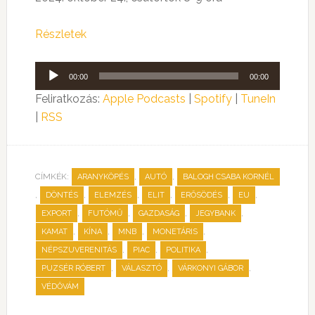
Részletek
Audió
00:00
00:00
lejátszó
Feliratkozás:
Apple Podcasts
|
Spotify
|
TuneIn
|
RSS
CÍMKÉK:
,
,
ARANYKÖPÉS
AUTÓ
BALOGH CSABA KORNÉL
,
,
,
,
,
,
DÖNTÉS
ELEMZÉS
ELIT
ERŐSÖDÉS
EU
,
,
,
,
EXPORT
FUTÓMŰ
GAZDASÁG
JEGYBANK
,
,
,
,
KAMAT
KÍNA
MNB
MONETÁRIS
,
,
,
NÉPSZUVERENITÁS
PIAC
POLITIKA
,
,
,
PUZSÉR RÓBERT
VÁLASZTÓ
VÁRKONYI GÁBOR
VÉDŐVÁM