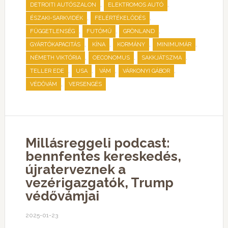
,
,
DETROITI AUTÓSZALON
ELEKTROMOS AUTÓ
,
,
ÉSZAKI-SARKVIDÉK
FELÉRTÉKELŐDÉS
,
,
,
FÜGGETLENSÉG
FUTÓMŰ
GRÖNLAND
,
,
,
,
GYÁRTÓKAPACITÁS
KÍNA
KORMÁNY
MINIMUMÁR
,
,
,
NÉMETH VIKTÓRIA
OECONOMUS
SAKKJÁTSZMA
,
,
,
,
TELLER EDE
USA
VÁM
VÁRKONYI GÁBOR
,
VÉDŐVÁM
VERSENGÉS
Millásreggeli podcast:
bennfentes kereskedés,
újraterveznek a
vezérigazgatók, Trump
védővámjai
2025-01-23