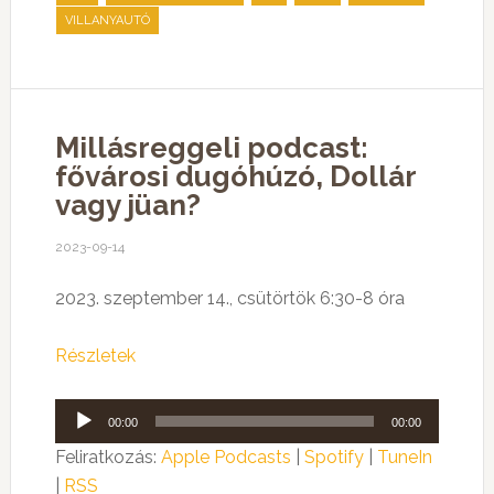
VILLANYAUTÓ
Millásreggeli podcast:
fővárosi dugóhúzó, Dollár
vagy jüan?
2023-09-14
2023. szeptember 14., csütörtök 6:30-8 óra
Részletek
Audió
00:00
00:00
lejátszó
Feliratkozás:
Apple Podcasts
|
Spotify
|
TuneIn
|
RSS