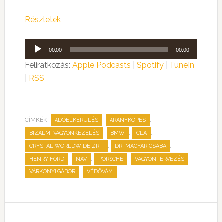
Részletek
Audió
00:00
00:00
lejátszó
Feliratkozás:
Apple Podcasts
|
Spotify
|
TuneIn
|
RSS
CÍMKÉK:
,
,
ADÓELKERÜLÉS
ARANYKÖPÉS
,
,
,
BIZALMI VAGYONKEZELÉS
BMW
CLA
,
,
CRYSTAL WORLDWIDE ZRT.
DR. MAGYAR CSABA
,
,
,
,
HENRY FORD
NAV
PORSCHE
VAGYONTERVEZÉS
,
VÁRKONYI GÁBOR
VÉDŐVÁM