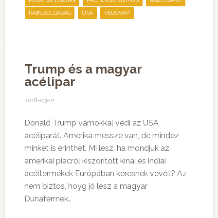
,
,
,
POGÁTSA ZOLTÁN
PROTEKCIONIZMUS
RABLÓBÁRÓ
,
,
RABSZOLGASÁG
USA
VÉDŐVÁM
Trump és a magyar
acélipar
2018-03-21
Donald Trump vámokkal védi az USA
acéliparát. Amerika messze van, de mindez
minket is érinthet. Mi lesz, ha mondjuk az
amerikai piacról kiszorított kínai és indiai
acéltermékek Európában keresnek vevőt? Az
nem biztos, hoyg jó lesz a magyar
Dunaferrnek…