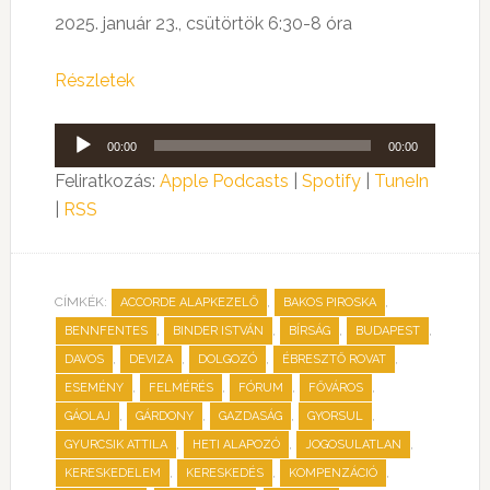
2025. január 23., csütörtök 6:30-8 óra
Részletek
Audió
00:00
00:00
lejátszó
Feliratkozás:
Apple Podcasts
|
Spotify
|
TuneIn
|
RSS
CÍMKÉK:
,
,
ACCORDE ALAPKEZELŐ
BAKOS PIROSKA
,
,
,
,
BENNFENTES
BINDER ISTVÁN
BÍRSÁG
BUDAPEST
,
,
,
,
DAVOS
DEVIZA
DOLGOZÓ
ÉBRESZTŐ ROVAT
,
,
,
,
ESEMÉNY
FELMÉRÉS
FÓRUM
FŐVÁROS
,
,
,
,
GÁOLAJ
GÁRDONY
GAZDASÁG
GYORSUL
,
,
,
GYURCSIK ATTILA
HETI ALAPOZÓ
JOGOSULATLAN
,
,
,
KERESKEDELEM
KERESKEDÉS
KOMPENZÁCIÓ