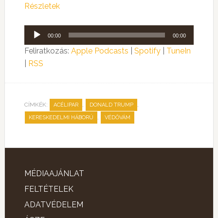
Részletek
Audió
00:00
00:00
lejátszó
Feliratkozás:
Apple Podcasts
|
Spotify
|
TuneIn
|
RSS
CÍMKÉK:
,
,
ACÉLIPAR
DONALD TRUMP
,
KERESKEDELMI HÁBORÚ
VÉDŐVÁM
MÉDIAAJÁNLAT
FELTÉTELEK
ADATVÉDELEM