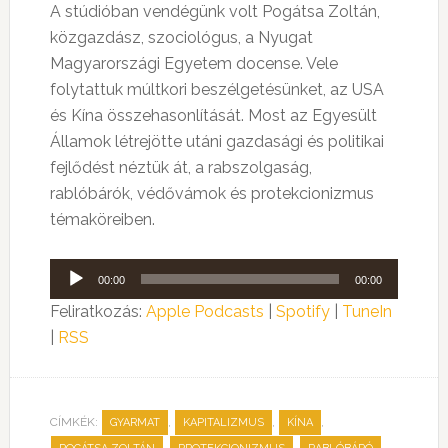
A stúdióban vendégünk volt Pogátsa Zoltán,
közgazdász, szociológus, a Nyugat
Magyarországi Egyetem docense. Vele
folytattuk múltkori beszélgetésünket, az USA
és Kína összehasonlítását. Most az Egyesült
Államok létrejötte utáni gazdasági és politikai
fejlődést néztük át, a rabszolgaság,
rablóbárók, védővámok és protekcionizmus
témaköreiben.
Audió
00:00
00:00
lejátszó
Feliratkozás:
Apple Podcasts
|
Spotify
|
TuneIn
|
RSS
CÍMKÉK:
,
,
,
GYARMAT
KAPITALIZMUS
KÍNA