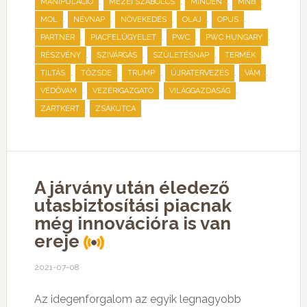
,
,
,
,
MANIPULÁCIÓ
MEZEI SZABOLCS
MINDEN
MNB
,
,
,
,
,
MOL
NÉVNAP
NÖVEKEDÉS
OLAJ
OPUS
,
,
,
,
PARTNER
PIACFELÜGYELET
PWC
PWC HUNGARY
,
,
,
,
RÉSZVÉNY
SZIVÁRGÁS
SZÜLETÉSNAP
TERMÉK
,
,
,
,
,
TILTÁS
TŐZSDE
TRUMP
ÚJRATERVEZÉS
VÁM
,
,
,
VÉDŐVÁM
VEZÉRIGAZGATÓ
VILÁGGAZDASÁG
,
ZÁRTKERT
ZSÁKUTCA
A járvány után éledező
utasbiztosítási piacnak
még innovációra is van
ereje
2021-07-08
Az idegenforgalom az egyik legnagyobb