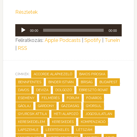
Részletek
Audió
00:00
00:00
lejátszó
Feliratkozás:
Apple Podcasts
|
Spotify
|
TuneIn
|
RSS
CÍMKÉK:
,
,
ACCORDE ALAPKEZELŐ
BAKOS PIROSKA
,
,
,
,
BENNFENTES
BINDER ISTVÁN
BÍRSÁG
BUDAPEST
,
,
,
,
DAVOS
DEVIZA
DOLGOZÓ
ÉBRESZTŐ ROVAT
,
,
,
,
ESEMÉNY
FELMÉRÉS
FÓRUM
FŐVÁROS
,
,
,
,
GÁOLAJ
GÁRDONY
GAZDASÁG
GYORSUL
,
,
,
GYURCSIK ATTILA
HETI ALAPOZÓ
JOGOSULATLAN
,
,
,
KERESKEDELEM
KERESKEDÉS
KOMPENZÁCIÓ
,
,
,
LAPSZEMLE
LEÉRTÉKELÉS
LÉTSZÁM