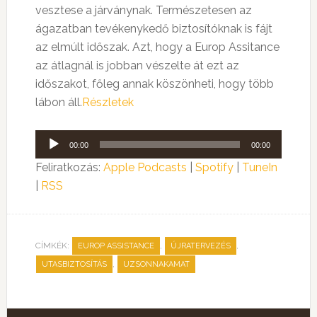
vesztese a járványnak. Természetesen az
ágazatban tevékenykedő biztosítóknak is fájt
az elmúlt időszak. Azt, hogy a Europ Assitance
az átlagnál is jobban vészelte át ezt az
időszakot, főleg annak köszönheti, hogy több
lábon áll.
Részletek
Audió
00:00
00:00
lejátszó
Feliratkozás:
Apple Podcasts
|
Spotify
|
TuneIn
|
RSS
CÍMKÉK:
,
,
EUROP ASSISTANCE
ÚJRATERVEZÉS
,
UTASBIZTOSÍTÁS
UZSONNAKAMAT