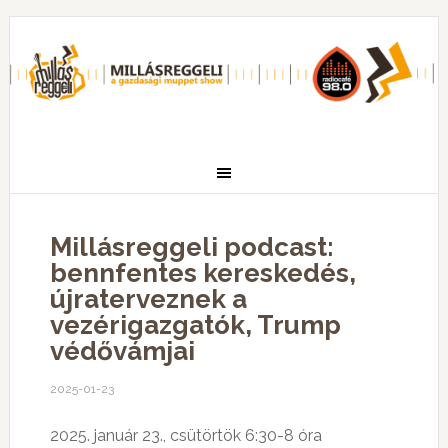
Millásreggeli podcast:
bennfentes kereskedés,
újraterveznek a
vezérigazgatók, Trump
védővámjai
2025-01-23
2025. január 23., csütörtök 6:30-8 óra