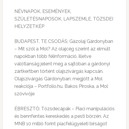
NÉVNAPOK, ESEMÉNYEK,
SZÜLETÉSNAPOSOK, LAPSZEMLE, TŐZSDEI
HELYZETKÉP
BUDAPEST, TE CSODÁS: Gázolaj Gárdonyban
– Mit szól a Mol? Az olajcég szerint az elmúlt
napokban több félinformáció, illetve
valótlanság jelent meg a sajtóban a gárdonyi
zártkertben történt olajszivárgás kapcsán.
Olajszivárgás Gárdonyban: megjött a Mol
reakciója – Portfolio.hu. Bakos Piroska, a Mol
szóvivője
ÉBRESZTŐ: Tőzsdecápák – Piaci manipulációs
és bennfentes kereskedés a pesti börzén. Az
MNB 10 millió forint piacfelügyeleti bírságot