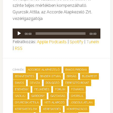
szinte teljes mértékben kompenzálható.
Gyurcsik Attila, az Accorde Alapkezelő Zrt.
vezérigazgatója
Audió
00:00
00:00
lejátszó
Feliratkozás:
Apple Podcasts
|
Spotify
|
TuneIn
|
RSS
CÍMKÉK:
,
,
ACCORDE ALAPKEZELŐ
BAKOS PIROSKA
,
,
,
,
BENNFENTES
BINDER ISTVÁN
BÍRSÁG
BUDAPEST
,
,
,
,
DAVOS
DEVIZA
DOLGOZÓ
ÉBRESZTŐ ROVAT
,
,
,
,
ESEMÉNY
FELMÉRÉS
FÓRUM
FŐVÁROS
,
,
,
,
GÁOLAJ
GÁRDONY
GAZDASÁG
GYORSUL
,
,
,
GYURCSIK ATTILA
HETI ALAPOZÓ
JOGOSULATLAN
,
,
,
KERESKEDELEM
KERESKEDÉS
KOMPENZÁCIÓ