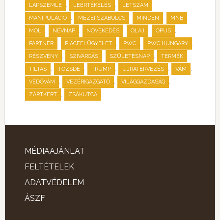
,
,
,
LAPSZEMLE
LEÉRTÉKELÉS
LÉTSZÁM
,
,
,
,
MANIPULÁCIÓ
MEZEI SZABOLCS
MINDEN
MNB
,
,
,
,
,
MOL
NÉVNAP
NÖVEKEDÉS
OLAJ
OPUS
,
,
,
,
PARTNER
PIACFELÜGYELET
PWC
PWC HUNGARY
,
,
,
,
RÉSZVÉNY
SZIVÁRGÁS
SZÜLETÉSNAP
TERMÉK
,
,
,
,
,
TILTÁS
TŐZSDE
TRUMP
ÚJRATERVEZÉS
VÁM
,
,
,
VÉDŐVÁM
VEZÉRIGAZGATÓ
VILÁGGAZDASÁG
,
ZÁRTKERT
ZSÁKUTCA
MÉDIAAJÁNLAT
FELTÉTELEK
ADATVÉDELEM
ÁSZF