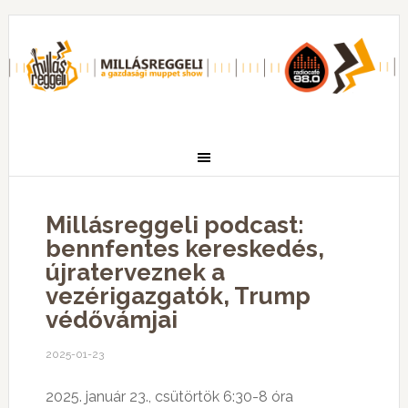
Millásreggeli podcast:
bennfentes kereskedés,
újraterveznek a
vezérigazgatók, Trump
védővámjai
2025-01-23
2025. január 23., csütörtök 6:30-8 óra