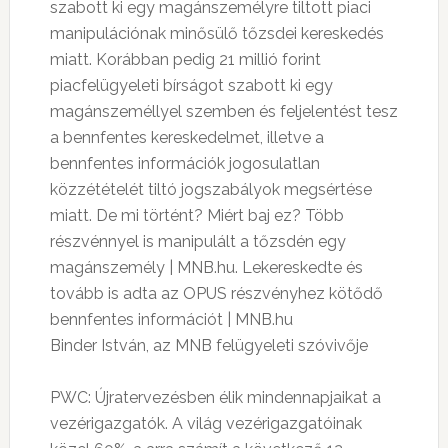
szabott ki egy magánszemélyre tiltott piaci
manipulációnak minősülő tőzsdei kereskedés
miatt. Korábban pedig 21 millió forint
piacfelügyeleti bírságot szabott ki egy
magánszeméllyel szemben és feljelentést tesz
a bennfentes kereskedelmet, illetve a
bennfentes információk jogosulatlan
közzétételét tiltó jogszabályok megsértése
miatt. De mi történt? Miért baj ez? Több
részvénnyel is manipulált a tőzsdén egy
magánszemély | MNB.hu. Lekereskedte és
tovább is adta az OPUS részvényhez kötődő
bennfentes információt | MNB.hu
Binder István, az MNB felügyeleti szóvivője
PWC: Újratervezésben élik mindennapjaikat a
vezérigazgatók. A világ vezérigazgatóinak