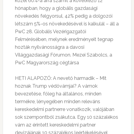
közel 60%-a arra számít a következő 12
hónapban, hogy a globális gazdasági
növekedés felgyorsul, 42% pedig a dolgozói
létszám 5%-os növekedésével is kalkulál – áll a
PwC 28. Globális Vezérigazgatói
Felmérésében, melynek eredményeit tegnap
hozták nyilvánosságra a davosi
Világgazdasági Fórumon. Mezei Szabolcs, a
PwC Magyarország cégtársa
HETI ALAPOZÓ: A nevető harmadik – Mit
hoznak Trump védővámjai? A vámok
bevezetése, főleg ha általános, minden
termékre, lényegében minden releváns
kereskedelmi partnerre vonatkozik, valójában
sok szempontból zsákutca. Egy 10 százalékos
vám az érintett kereskedelmi partner
devizájának 10 százalékos leértékelésével