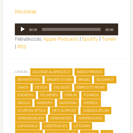
Részletek
Audió
00:00
00:00
lejátszó
Feliratkozás:
Apple Podcasts
|
Spotify
|
TuneIn
|
RSS
CÍMKÉK:
,
,
ACCORDE ALAPKEZELŐ
BAKOS PIROSKA
,
,
,
,
BENNFENTES
BINDER ISTVÁN
BÍRSÁG
BUDAPEST
,
,
,
,
DAVOS
DEVIZA
DOLGOZÓ
ÉBRESZTŐ ROVAT
,
,
,
,
ESEMÉNY
FELMÉRÉS
FÓRUM
FŐVÁROS
,
,
,
,
GÁOLAJ
GÁRDONY
GAZDASÁG
GYORSUL
,
,
,
GYURCSIK ATTILA
HETI ALAPOZÓ
JOGOSULATLAN
,
,
,
KERESKEDELEM
KERESKEDÉS
KOMPENZÁCIÓ
,
,
,
LAPSZEMLE
LEÉRTÉKELÉS
LÉTSZÁM