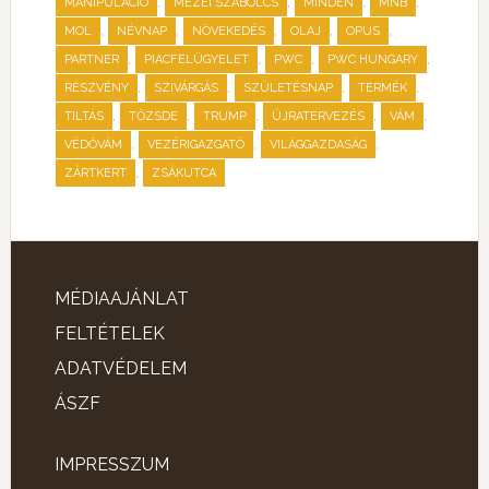
,
,
,
,
MANIPULÁCIÓ
MEZEI SZABOLCS
MINDEN
MNB
,
,
,
,
,
MOL
NÉVNAP
NÖVEKEDÉS
OLAJ
OPUS
,
,
,
,
PARTNER
PIACFELÜGYELET
PWC
PWC HUNGARY
,
,
,
,
RÉSZVÉNY
SZIVÁRGÁS
SZÜLETÉSNAP
TERMÉK
,
,
,
,
,
TILTÁS
TŐZSDE
TRUMP
ÚJRATERVEZÉS
VÁM
,
,
,
VÉDŐVÁM
VEZÉRIGAZGATÓ
VILÁGGAZDASÁG
,
ZÁRTKERT
ZSÁKUTCA
MÉDIAAJÁNLAT
FELTÉTELEK
ADATVÉDELEM
ÁSZF
IMPRESSZUM