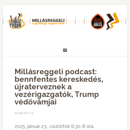
Millásreggeli podcast:
bennfentes kereskedés,
újraterveznek a
vezérigazgatók, Trump
védővámjai
2025-01-23
2025. január 23., csütörtök 6:30-8 óra