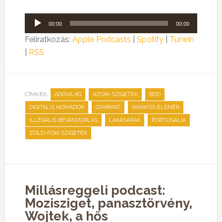
Audió
00:00
00:00
lejátszó
Feliratkozás:
Apple Podcasts
|
Spotify
|
TuneIn
|
RSS
CÍMKÉK:
,
,
,
ADÓVILÁG
AZORI-SZIGETEK
BDO
,
,
,
DIGITÁLIS NOMÁDOK
GYARMAT
HANKISS ELEMÉR
,
,
,
ILLEGÁLIS BEVÁNDORLÁS
LAKÁSÁRAK
PORTUGÁLIA
ZÖLD-FOKI SZIGETEK
Millásreggeli podcast:
Mozisziget, panasztörvény,
Wojtek, a hős