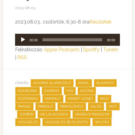
2023-08-03
2023.08.03., csütörtök, 6.30-8 óra
Részletek
Audió
00:00
00:00
lejátszó
Feliratkozás:
Apple Podcasts
|
Spotify
|
TuneIn
|
RSS
CÍMKÉK:
,
,
,
ACCORDE ALAPKEZELŐ
ANGOL
BUDAPEST
,
,
,
,
EDINBURGH
GYARMAT
HŐS
KATONA
,
,
,
,
KÖZÉRDEKŰ
MAMMUT
MARGIT-SZIGET
MOZI
,
,
,
,
PANASZ
PARKOLÓ
PARKOLÓHELY
SALDO
SKÓT
,
,
,
,
SZOBOR
VÁLLALKOZÁSOK
VÁSÁRLÓI PANASZOK
,
,
VISSZAÉLÉS
VISSZAÉLÉS-BEJELENTÉS
WOJTEK