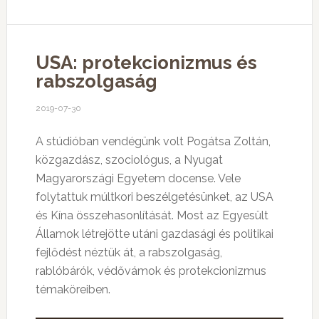
USA: protekcionizmus és
rabszolgaság
2019-07-30
A stúdióban vendégünk volt Pogátsa Zoltán,
közgazdász, szociológus, a Nyugat
Magyarországi Egyetem docense. Vele
folytattuk múltkori beszélgetésünket, az USA
és Kína összehasonlítását. Most az Egyesült
Államok létrejötte utáni gazdasági és politikai
fejlődést néztük át, a rabszolgaság,
rablóbárók, védővámok és protekcionizmus
témaköreiben.