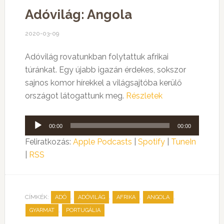
Adóvilág: Angola
2020-03-09
Adóvilág rovatunkban folytattuk afrikai
túránkat. Egy újabb igazán érdekes, sokszor
sajnos komor hírekkel a világsajtóba kerülő
országot látogattunk meg.
Részletek
Audió
00:00
00:00
lejátszó
Feliratkozás:
Apple Podcasts
|
Spotify
|
TuneIn
|
RSS
CÍMKÉK:
,
,
,
,
ADÓ
ADÓVILÁG
AFRIKA
ANGOLA
,
GYARMAT
PORTUGÁLIA