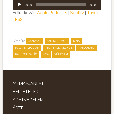
Audió
00:00
00:00
lejátszó
Feliratkozás:
Apple Podcasts
|
Spotify
|
TuneIn
|
RSS
CÍMKÉK:
,
,
,
GYARMAT
KAPITALIZMUS
KÍNA
,
,
,
POGÁTSA ZOLTÁN
PROTEKCIONIZMUS
RABLÓBÁRÓ
,
,
RABSZOLGASÁG
USA
VÉDŐVÁM
MÉDIAAJÁNLAT
FELTÉTELEK
ADATVÉDELEM
ÁSZF