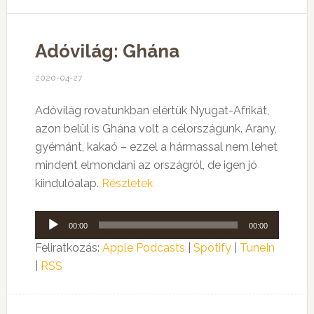
Adóvilág: Ghána
2020-04-27
Adóvilág rovatunkban elértük Nyugat-Afrikát,
azon belül is Ghána volt a célországunk. Arany,
gyémánt, kakaó – ezzel a hármassal nem lehet
mindent elmondani az országról, de igen jó
kiindulóalap.
Részletek
Audió
00:00
00:00
lejátszó
Feliratkozás:
Apple Podcasts
|
Spotify
|
TuneIn
|
RSS