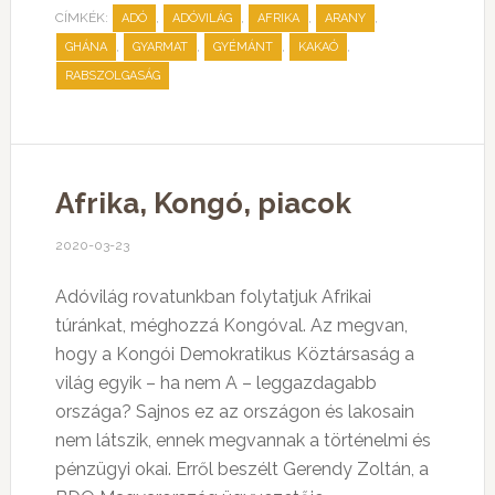
CÍMKÉK:
,
,
,
,
ADÓ
ADÓVILÁG
AFRIKA
ARANY
,
,
,
,
GHÁNA
GYARMAT
GYÉMÁNT
KAKAÓ
RABSZOLGASÁG
Afrika, Kongó, piacok
2020-03-23
Adóvilág rovatunkban folytatjuk Afrikai
túránkat, méghozzá Kongóval. Az megvan,
hogy a Kongói Demokratikus Köztársaság a
világ egyik – ha nem A – leggazdagabb
országa? Sajnos ez az országon és lakosain
nem látszik, ennek megvannak a történelmi és
pénzügyi okai. Erről beszélt Gerendy Zoltán, a