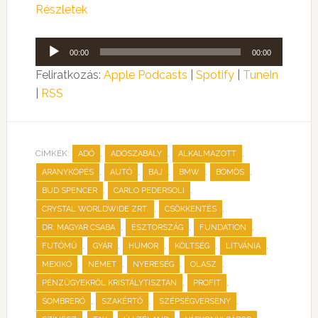
Részletek
Audió
00:00
00:00
lejátszó
Feliratkozás:
Apple Podcasts
|
Spotify
|
TuneIn
|
RSS
CÍMKÉK:
,
,
,
ADÓ
ADÓSZABÁLY
ALKALMAZOTT
,
,
,
,
,
ARANYKÖPÉS
AUTÓ
BAJ
BMW
BÖMÖS
,
,
BUD SPENCER
CARLO PEDERSOLI
,
,
CRYSTAL WORLDWIDE ZRT.
CSÖKKENTÉS
,
,
,
DR. MAGYAR CSABA
ÉSZTORSZÁG
FUNDATION
,
,
,
,
,
FUTÓMŰ
GYÁR
HUMOR
KÖLTSÉG
LITVÁNIA
,
,
,
,
MEXIKÓ
NÉMET
NYERESÉG
OLASZ
,
,
PÉNZÜGYEKRŐL KRISTÁLYTISZTÁN
PROFIT
,
,
,
SOMBRERÓ
SZAKÉRTŐ
SZÉPSÉGVERSENY