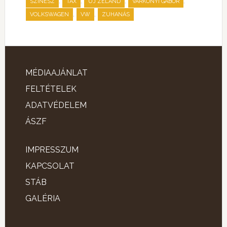
,
,
,
,
SZÍNÉSZ
TAX
ÚJ ZÉLAND
VÁRKONYI GÁBOR
,
,
VOLKSWAGEN
VW
ZUHANÁS
MÉDIAAJÁNLAT
FELTÉTELEK
ADATVÉDELEM
ÁSZF
IMPRESSZUM
KAPCSOLAT
STÁB
GALÉRIA