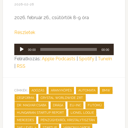
2026-02-26
2026. február 26., csütörtök 8-9 óra
Részletek
Audió
00:00
00:00
lejátszó
Feliratkozás:
Apple Podcasts
|
Spotify
|
TuneIn
|
RSS
CÍMKÉK:
,
,
,
,
ADÓZÁS
ARANYKÖPÉS
AUTOMATA
BMW
,
,
CÉGFORMA
CRYSTAL WORLDWIDE ZRT.
,
,
,
,
DR. MAGYAR CSABA
DRÁGA
EU-INC
FUTÓMŰ
,
,
HUNGARIAN STARTUP REPORT
LIONEL LOGUE
,
,
MERCEDES
PÉNZÜGYEKRŐL KRISTÁLYTISZTÁN
,
,
,
SAE LEVEL 3
STARTUP
VÁRKONYI GÁBOR