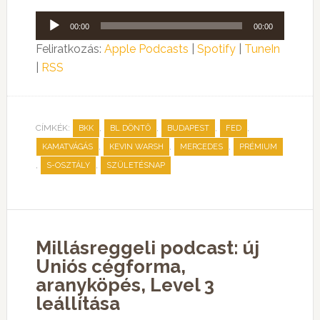
Audió
00:00
00:00
lejátszó
Feliratkozás:
Apple Podcasts
|
Spotify
|
TuneIn
|
RSS
CÍMKÉK:
,
,
,
,
BKK
BL DÖNTŐ
BUDAPEST
FED
,
,
,
KAMATVÁGÁS
KEVIN WARSH
MERCEDES
PRÉMIUM
,
,
S-OSZTÁLY
SZÜLETÉSNAP
Millásreggeli podcast: új
Uniós cégforma,
aranyköpés, Level 3
leállítása