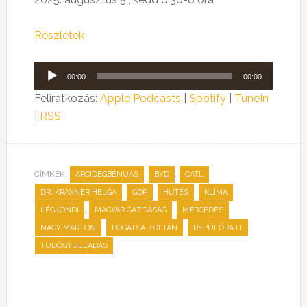
Részletek
Audió
00:00
00:00
lejátszó
Feliratkozás:
Apple Podcasts
|
Spotify
|
TuneIn
|
RSS
CÍMKÉK:
,
,
,
ARCIDEGBÉNUÁS
BYD
CATL
,
,
,
,
DR. KRAXNER HELGA
GDP
HŰTÉS
KLÍMA
,
,
,
LÉGKONDI
MAGYAR GAZDASÁG
MERCEDES
,
,
,
NAGY MÁRTON
POGÁTSA ZOLTÁN
REPÜLŐRAJT
TÜDŐGYULLADÁS