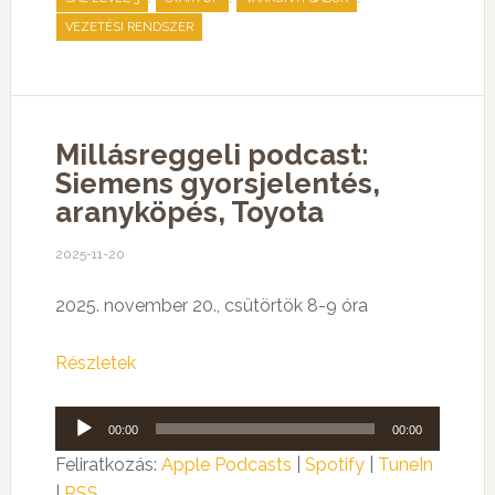
VEZETÉSI RENDSZER
Millásreggeli podcast:
Siemens gyorsjelentés,
aranyköpés, Toyota
2025-11-20
2025. november 20., csütörtök 8-9 óra
Részletek
Audió
00:00
00:00
lejátszó
Feliratkozás:
Apple Podcasts
|
Spotify
|
TuneIn
|
RSS