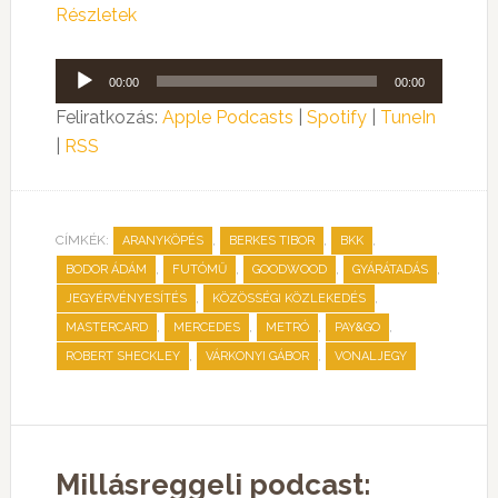
Részletek
Audió
00:00
00:00
lejátszó
Feliratkozás:
Apple Podcasts
|
Spotify
|
TuneIn
|
RSS
CÍMKÉK:
,
,
,
ARANYKÖPÉS
BERKES TIBOR
BKK
,
,
,
,
BODOR ÁDÁM
FUTÓMŰ
GOODWOOD
GYÁRÁTADÁS
,
,
JEGYÉRVÉNYESÍTÉS
KÖZÖSSÉGI KÖZLEKEDÉS
,
,
,
,
MASTERCARD
MERCEDES
METRÓ
PAY&GO
,
,
ROBERT SHECKLEY
VÁRKONYI GÁBOR
VONALJEGY
Millásreggeli podcast: