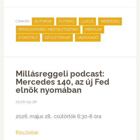
CÍMKÉK:
,
,
,
,
AUTÓPIAR
FUTÓMŰ
LUXUS
MERCEDES
,
,
PÉNZÜGYEKRŐL KRISTÁLYTISZTÁN
PRÉMIUM
,
,
S-OSZTÁLY
SZÜLETÉSNAP
VAGYONADÓ
Millásreggeli podcast:
Mercedes 140, az új Fed
elnök nyomában
2026-05-28
2026. május 28., csütörtök 6:30-8 óra
Részletek