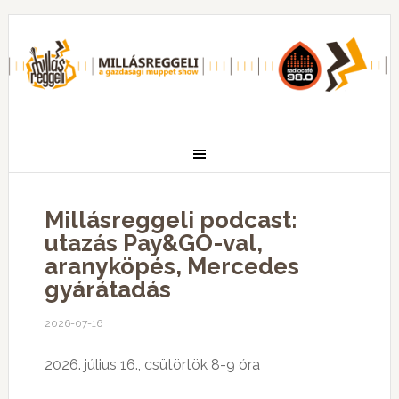
Millásreggeli podcast:
utazás Pay&GO-val,
aranyköpés, Mercedes
gyárátadás
2026-07-16
2026. július 16., csütörtök 8-9 óra