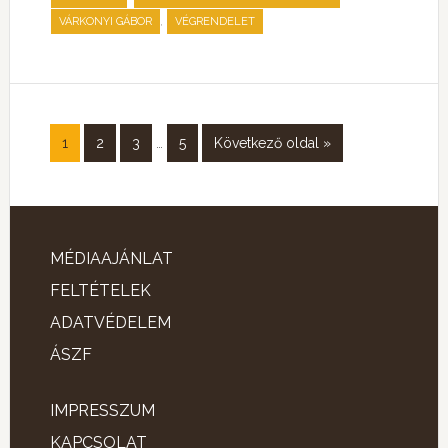
,
VÁRKONYI GÁBOR
VÉGRENDELET
1
2
3
…
5
Következő oldal »
MÉDIAAJÁNLAT
FELTÉTELEK
ADATVÉDELEM
ÁSZF
IMPRESSZUM
KAPCSOLAT