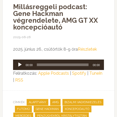
Millásreggeli podcast:
Gene Hackman
végrendelete, AMG GT XX
koncepcióautó
2025-06-26
2025. június 26., csütörtök 8-9 óra
Részletek
Audió
00:00
00:00
lejátszó
Feliratkozás:
Apple Podcasts
|
Spotify
|
TuneIn
|
RSS
CÍMKÉK:
,
,
ALAPÍTVÁNY
AMG
BIZALMI VAGYONKEZELÉS
,
,
,
,
FUTÓMŰ
GENE HACKMAN
KONCEPCIÓAUTÓ
,
,
MERCEDES
PÉNZÜGYEKRŐL KRISTÁLYTISZTÁN