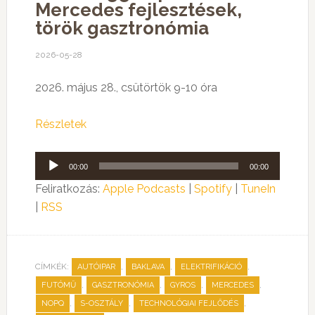
Mercedes fejlesztések,
török gasztronómia
2026-05-28
2026. május 28., csütörtök 9-10 óra
Részletek
Audió
00:00
00:00
lejátszó
Feliratkozás:
Apple Podcasts
|
Spotify
|
TuneIn
|
RSS
CÍMKÉK:
,
,
,
AUTÓIPAR
BAKLAVA
ELEKTRIFIKÁCIÓ
,
,
,
,
FUTÓMŰ
GASZTRONÓMIA
GYROS
MERCEDES
,
,
,
NOPQ
S-OSZTÁLY
TECHNOLÓGIAI FEJLŐDÉS