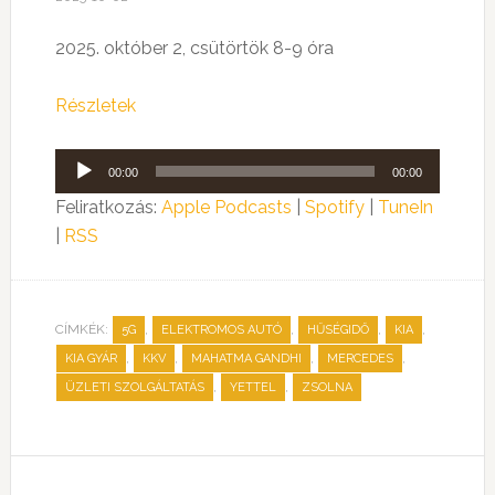
2025. október 2, csütörtök 8-9 óra
Részletek
Audió
00:00
00:00
lejátszó
Feliratkozás:
Apple Podcasts
|
Spotify
|
TuneIn
|
RSS
CÍMKÉK:
,
,
,
,
5G
ELEKTROMOS AUTÓ
HŰSÉGIDŐ
KIA
,
,
,
,
KIA GYÁR
KKV
MAHATMA GANDHI
MERCEDES
,
,
ÜZLETI SZOLGÁLTATÁS
YETTEL
ZSOLNA