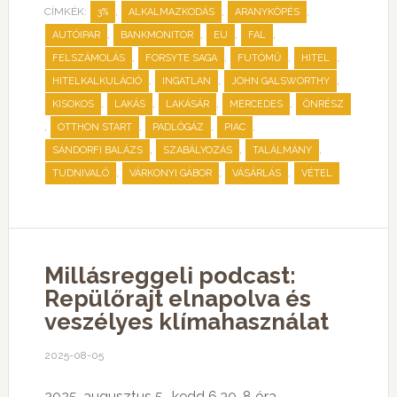
CÍMKÉK:
,
,
,
3%
ALKALMAZKODÁS
ARANYKÖPÉS
,
,
,
,
AUTÓIPAR
BANKMONITOR
EU
FAL
,
,
,
,
FELSZÁMOLÁS
FORSYTE SAGA
FUTÓMŰ
HITEL
,
,
,
HITELKALKULÁCIÓ
INGATLAN
JOHN GALSWORTHY
,
,
,
,
KISOKOS
LAKÁS
LAKÁSÁR
MERCEDES
ÖNRÉSZ
,
,
,
,
OTTHON START
PADLÓGÁZ
PIAC
,
,
,
SÁNDORFI BALÁZS
SZABÁLYOZÁS
TALÁLMÁNY
,
,
,
TUDNIVALÓ
VÁRKONYI GÁBOR
VÁSÁRLÁS
VÉTEL
Millásreggeli podcast:
Repülőrajt elnapolva és
veszélyes klímahasználat
2025-08-05
2025. augusztus 5., kedd 6.30-8 óra