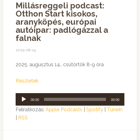
Millásreggeli podcast:
Otthon Start kisokos,
aranyköpés, európai
autóipar: padlógázzal a
falnak
2025-08-14
2025. augusztus 14., csütörtök 8-9 óra
Részletek
Audió
00:00
00:00
lejátszó
Feliratkozás:
Apple Podcasts
|
Spotify
|
TuneIn
|
RSS