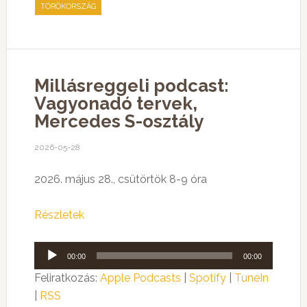
TÖRÖKORSZÁG
Millásreggeli podcast:
Vagyonadó tervek,
Mercedes S-osztály
2026-05-28
2026. május 28., csütörtök 8-9 óra
Részletek
Audió
00:00
00:00
lejátszó
Feliratkozás:
Apple Podcasts
|
Spotify
|
TuneIn
|
RSS