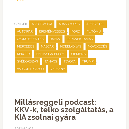
CÍMKÉK:
,
,
,
AKIO TOYODA
ARANYKÖPÉS
ÁRBEVÉTEL
,
,
,
,
AUTÓIPAR
EREMÉNYESSÉG
FORD
FUTÓMŰ
,
,
,
GYORSJELENTÉS
JAPÁN
JERÁNEK TAMÁS
,
,
,
,
MERCEDES
NASCAR
NOBEL-DÍJAS
NÖVEKEDÉS
,
,
,
REKORD
SELMA LAGERLÖF
SIEMENS
,
,
,
,
SVÉDORSZÁG
TANÁCS
TOYOTA
TRUMP
,
VÁRKONYI GÁBOR
VERSENY
Millásreggeli podcast:
KKV-k, telko szolgáltatás, a
KIA zsolnai gyára
2025-10-02