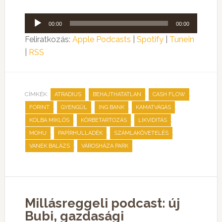
Audió
00:00
00:00
lejátszó
Feliratkozás:
Apple Podcasts
|
Spotify
|
TuneIn
|
RSS
CÍMKÉK:
,
,
,
ATRADIUS
BEHAJTHATATLAN
CASH FLOW
,
,
,
,
FORINT
GYENGÜL
ING BANK
KAMATVÁGÁS
,
,
,
KOLBA MIKLÓS
KÖRBETARTOZÁS
LIKVIDITÁS
,
,
,
MOHU
PAPÍRHULLADÉK
SZÁMLAKÖVETELÉS
,
VANEK BALÁZS
VÁROSHÁZA PARK
Millásreggeli podcast: új
Bubi, gazdasági