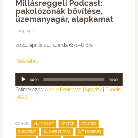
Millásreggeli Podcast:
pakolózónák bővítése,
üzemanyagár, alapkamat
2024-04-24
2024. április 24., szerda 6:30-8 óra
Részletek
Audió
00:00
00:00
lejátszó
Feliratkozás:
Apple Podcasts
|
Spotify
|
TuneIn
|
RSS
CÍMKÉK:
,
,
,
ALAPKAMAT
ÁRSTOP
ÁTVERÉS
,
,
,
BUDAPEST
BUDAPEST PARK
CAT MUSEUM