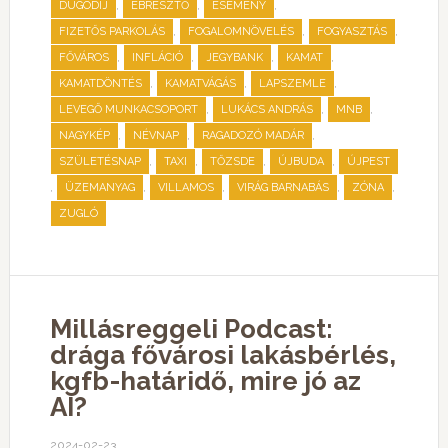
,
,
,
DUGÓDÍJ
ÉBRESZTŐ
ESEMÉNY
,
,
,
FIZETŐS PARKOLÁS
FOGALOMNÖVELÉS
FOGYASZTÁS
,
,
,
,
FŐVÁROS
INFLÁCIÓ
JEGYBANK
KAMAT
,
,
,
KAMATDÖNTÉS
KAMATVÁGÁS
LAPSZEMLE
,
,
,
LEVEGŐ MUNKACSOPORT
LUKÁCS ANDRÁS
MNB
,
,
,
NAGYKÉP
NÉVNAP
RAGADOZÓ MADÁR
,
,
,
,
SZÜLETÉSNAP
TAXI
TŐZSDE
ÚJBUDA
ÚJPEST
,
,
,
,
,
ÜZEMANYAG
VILLAMOS
VIRÁG BARNABÁS
ZÓNA
ZUGLÓ
Millásreggeli Podcast:
drága fővárosi lakásbérlés,
kgfb-határidő, mire jó az
AI?
2024-02-23