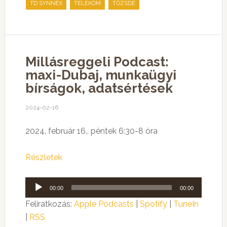
,
,
TD SYNNEX
TELEKOM
TŐZSDE
Millásreggeli Podcast:
maxi-Dubaj, munkaügyi
bírságok, adatsértések
2024-02-16
2024. február 16., péntek 6:30-8 óra
Részletek
Audió
00:00
00:00
lejátszó
Feliratkozás:
Apple Podcasts
|
Spotify
|
TuneIn
|
RSS