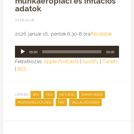
munkaerőpiaci és inflációs
adatok
2026-01-16
2026. január 16., péntek 6.30-8 óra
Részletek
Audió
00:00
00:00
lejátszó
Feliratkozás:
Apple Podcasts
|
Spotify
|
TuneIn
|
RSS
CÍMKÉK:
,
,
,
,
ÁFA
FED
INFLÁCIÓ
KAMATVÁGÁS
,
,
MUNKANÉLKÜLISÉG
NAV
VÁLLALKOZÁSOK