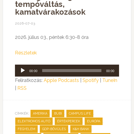
tempóváltás,
kamatvárakozások
2026-07-03
2026. július 03., péntek 6:30-8 óra
Részletek
Audió
00:00
00:00
lejátszó
Feliratkozás:
Apple Podcasts
|
Spotify
|
TuneIn
|
RSS
CÍMKÉK:
,
,
,
AMERIKA
BUBI
CAMPUS LIFE
,
,
,
ELEKTROMOS AUTÓ
ÉRTÉKPERCEK
EURÓPA
,
,
,
FEGYELEM
GDP-BŐVÜLÉS
K&H BANK