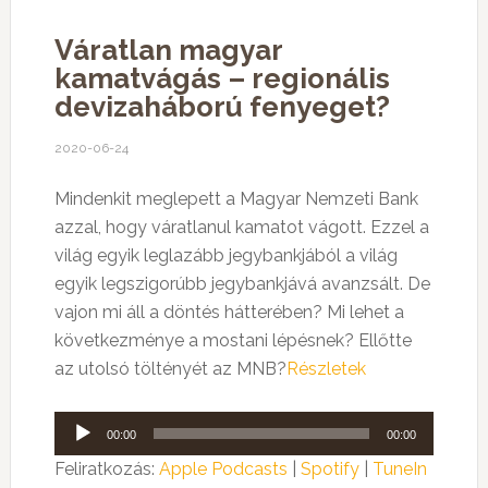
Váratlan magyar
kamatvágás – regionális
devizaháború fenyeget?
2020-06-24
Mindenkit meglepett a Magyar Nemzeti Bank
azzal, hogy váratlanul kamatot vágott. Ezzel a
világ egyik leglazább jegybankjából a világ
egyik legszigorúbb jegybankjává avanzsált. De
vajon mi áll a döntés hátterében? Mi lehet a
következménye a mostani lépésnek? Ellőtte
az utolsó töltényét az MNB?
Részletek
Audió
00:00
00:00
lejátszó
Feliratkozás:
Apple Podcasts
|
Spotify
|
TuneIn