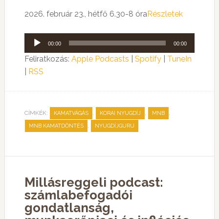
2026. február 23., hétfő 6.30-8 óra
Részletek
Audió
00:00
00:00
lejátszó
Feliratkozás:
Apple Podcasts
|
Spotify
|
TuneIn
|
RSS
CÍMKÉK:
,
,
,
KAMATVÁGÁS
KORAI NYUGDÍJ
MNB
,
MNB KAMATDÖNTÉS
NYUGDÍJGURU
Millásreggeli podcast:
számlabefogadói
gondatlanság,