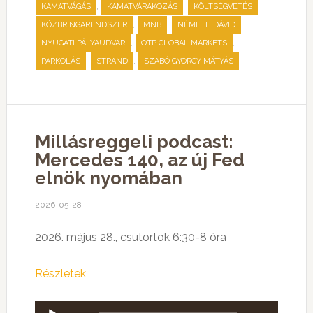
,
,
,
KAMATVÁGÁS
KAMATVÁRAKOZÁS
KÖLTSÉGVETÉS
,
,
,
KÖZBRINGARENDSZER
MNB
NÉMETH DÁVID
,
,
NYUGATI PÁLYAUDVAR
OTP GLOBAL MARKETS
,
,
PARKOLÁS
STRAND
SZABÓ GYÖRGY MÁTYÁS
Millásreggeli podcast:
Mercedes 140, az új Fed
elnök nyomában
2026-05-28
2026. május 28., csütörtök 6:30-8 óra
Részletek
Audió