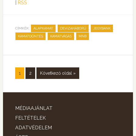
|
RSS
CÍMKÉK:
,
,
,
ALAPKAMAT
DEVIZAHÁBORÚ
JEGYBANK
,
,
KAMATDÖNTÉS
KAMATVÁGÁS
MNB
1
2
Következő oldal »
MÉDIAAJÁNLAT
FELTÉTELEK
ADATVÉDELEM