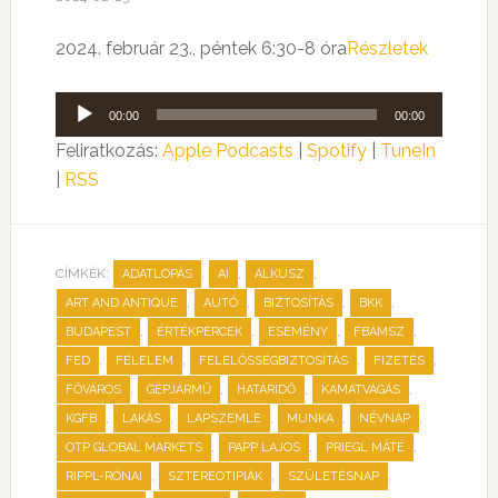
2024. február 23., péntek 6:30-8 óra
Részletek
Audió
00:00
00:00
lejátszó
Feliratkozás:
Apple Podcasts
|
Spotify
|
TuneIn
|
RSS
CÍMKÉK:
,
,
,
ADATLOPÁS
AI
ALKUSZ
,
,
,
,
ART AND ANTIQUE
AUTÓ
BIZTOSÍTÁS
BKK
,
,
,
,
BUDAPEST
ÉRTÉKPERCEK
ESEMÉNY
FBAMSZ
,
,
,
,
FED
FÉLELEM
FELELŐSSÉGBIZTOSÍTÁS
FIZETÉS
,
,
,
,
FŐVÁROS
GÉPJÁRMŰ
HATÁRIDŐ
KAMATVÁGÁS
,
,
,
,
,
KGFB
LAKÁS
LAPSZEMLE
MUNKA
NÉVNAP
,
,
,
OTP GLOBAL MARKETS
PAPP LAJOS
PRIEGL MÁTÉ
,
,
,
RIPPL-RÓNAI
SZTEREOTIPIÁK
SZÜLETÉSNAP