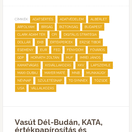
CÍMKÉK:
,
,
,
ADATSÉRTÉS
ADATVÉDELEM
ALBÉRLET
,
,
,
,
ÁRFOLYAM
BÍRSÁG
BIZTONSÁG
BUDAPEST
,
,
,
CLARK ÁDÁM TÉR
CPI
DIGITÁLIS STRATÉGIA
,
,
,
,
DOLLÁR
EKB
ÉRTÉKPERCEK
ERZSE TIBOR
,
,
,
,
,
ESEMÉNY
EUR
FED
FÉNYDÓM
FŐVÁROS
,
,
,
,
GDP
HORVÁTH ZOLTÁN
HUF
IMREI JÁNOS
,
,
,
,
KAMATVÁGÁS
KISVÁLLAKOZÁS
KKV
LAPSZEMLE
,
,
,
,
MAXI-DUBAJ
MAYER MÁTÉ
MNB
MUNKAÜGY
,
,
,
,
NÉVNAP
SZÜLETÉSNAP
TD SYNNEX
TŐZSDE
,
USA
VÁLLALKOZÁS
Vasút Dél-Budán, KATA,
értékpapírosítás és