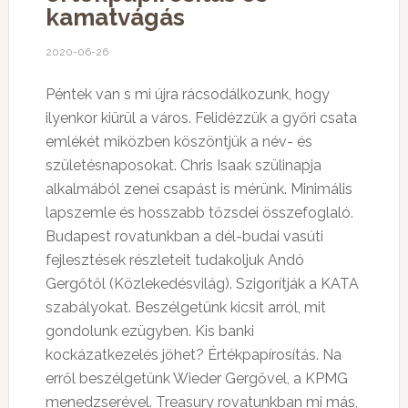
kamatvágás
2020-06-26
Péntek van s mi újra rácsodálkozunk, hogy
ilyenkor kiürül a város. Felidézzük a győri csata
emlékét miközben köszöntjük a név- és
születésnaposokat. Chris Isaak szülinapja
alkalmából zenei csapást is mérünk. Minimális
lapszemle és hosszabb tőzsdei összefoglaló.
Budapest rovatunkban a dél-budai vasúti
fejlesztések részleteit tudakoljuk Andó
Gergőtől (Közlekedésvilág). Szigorítják a KATA
szabályokat. Beszélgetünk kicsit arról, mit
gondolunk ezügyben. Kis banki
kockázatkezelés jöhet? Értékpapírosítás. Na
erről beszélgetünk Wieder Gergővel,
a KPMG
menedzserével. Treasury rovatunkban mi más,