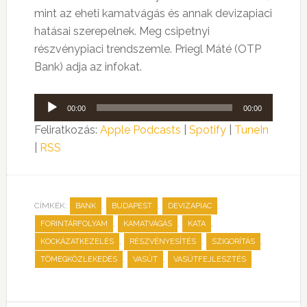
mint az eheti kamatvágás és annak devizapiaci
hatásai szerepelnek. Meg csipetnyi
részvénypiaci trendszemle. Priegl Máté (OTP
Bank) adja az infokat.
Audió
00:00
00:00
lejátszó
Feliratkozás:
Apple Podcasts
|
Spotify
|
TuneIn
|
RSS
CÍMKÉK:
,
,
,
BANK
BUDAPEST
DEVIZAPIAC
,
,
,
FORINTÁRFOLYAM
KAMATVÁGÁS
KATA
,
,
,
KOCKÁZATKEZELÉS
RÉSZVÉNYESÍTÉS
SZIGORÍTÁS
,
,
TÖMEGKÖZLEKEDÉS
VASÚT
VASÚTFEJLESZTÉS