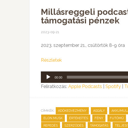
Millásreggeli podcas
támogatási pénzek
2023-09-21
2023. szeptember 21., csütörtök 8-9 óra
Részletek
Audió
00:00
lejátszó
Feliratkozás:
Apple Podcasts
|
Spotify
|
T
CÍMKÉK:
,
,
ADÓKEDVEZMÉNY
AGGÁLY
AKKUMUL
,
,
,
,
ELON MUSK
ÉRTÉKEÍTÉS
FÉNY
FUTÓMŰ
,
,
,
REPEDÉS
SZERZŐDÉS
TÁMOGATÁS
TELJES