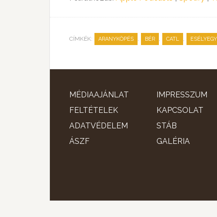
CÍMKÉK:
,
,
,
ARANYKÖPÉS
BÉR
CATL
ESÉLYEG
MÉDIAAJÁNLAT
IMPRESSZUM
FELTÉTELEK
KAPCSOLAT
ADATVÉDELEM
STÁB
ÁSZF
GALÉRIA