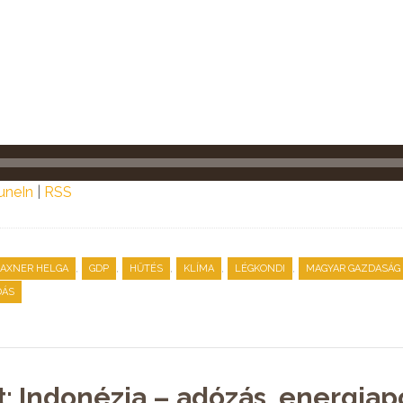
uneIn
|
RSS
,
,
,
,
,
RAXNER HELGA
GDP
HŰTÉS
KLÍMA
LÉGKONDI
MAGYAR GAZDASÁG
DÁS
t: Indonézia – adózás, energiap