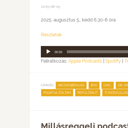
2025-08-05
2025. augusztus 5., kedd 6.30-8 óra
Részletek
Audió
00:00
lejátszó
Feliratkozás:
Apple Podcasts
|
Spotify
|
T
CÍMKÉK:
,
,
,
ARCIDEGBÉNUÁS
BYD
CATL
DR. K
,
,
POGÁTSA ZOLTÁN
REPÜLŐRAJT
TÜDŐGYULLA
Millásreggeli podcas