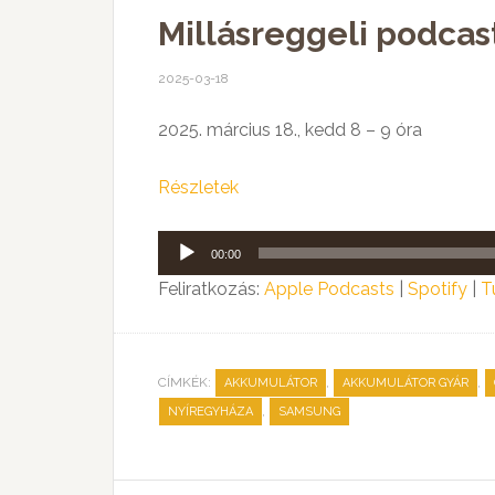
Millásreggeli podcast
2025-03-18
2025. március 18., kedd 8 – 9 óra
Részletek
Audió
00:00
lejátszó
Feliratkozás:
Apple Podcasts
|
Spotify
|
T
CÍMKÉK:
,
,
AKKUMULÁTOR
AKKUMULÁTOR GYÁR
,
NYÍREGYHÁZA
SAMSUNG