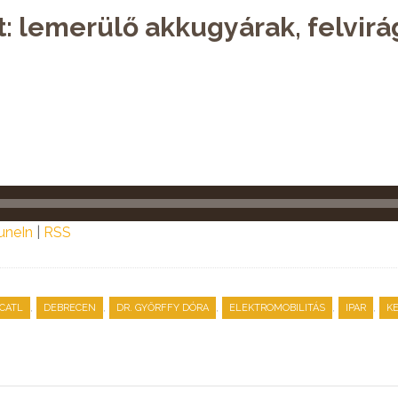
: lemerülő akkugyárak, felvirág
uneIn
|
RSS
,
,
,
,
,
CATL
DEBRECEN
DR. GYŐRFFY DÓRA
ELEKTROMOBILITÁS
IPAR
K