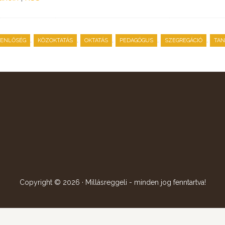
,
,
,
,
,
YENLŐSÉG
KÖZOKTATÁS
OKTATÁS
PEDAGÓGUS
SZEGREGÁCIÓ
TAN
Copyright © 2026 · Millásreggeli - minden jog fenntartva!