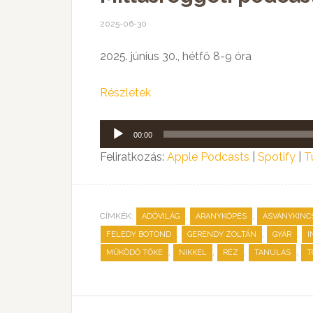
2025-06-30
2025. június 30., hétfő 8-9 óra
Részletek
Audió
00:00
lejátszó
Feliratkozás:
Apple Podcasts
|
Spotify
|
T
CÍMKÉK:
,
,
ADÓVILÁG
ARANYKÖPÉS
ÁSVÁNYKINC
,
,
,
FELEDY BOTOND
GERENDY ZOLTÁN
GYÁR
I
,
,
,
,
MŰKÖDŐ TŐKE
NIKKEL
RÉZ
TANULÁS
T