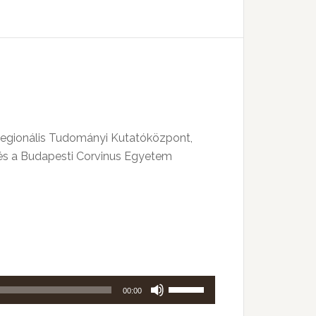
kell
használni.
 Regionális Tudományi Kutatóközpont,
és a Budapesti Corvinus Egyetem
A
00:00
hangerő