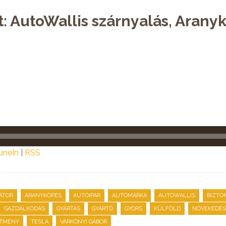
t: AutoWallis szárnyalás, Arany
uneIn
|
RSS
,
,
,
,
,
ÁTOR
ARANYKÖPÉS
AUTÓIPAR
AUTÓMÁRKA
AUTOWALLIS
BIZTO
,
,
,
,
,
GAZDÁLKODÁS
GYÁRTÁS
GYÁRTÓ
GYORS
KÜLFÖLD
NÖVEKEDÉS
,
,
ÍTMÉNY
TESLA
VÁRKONYI GÁBOR