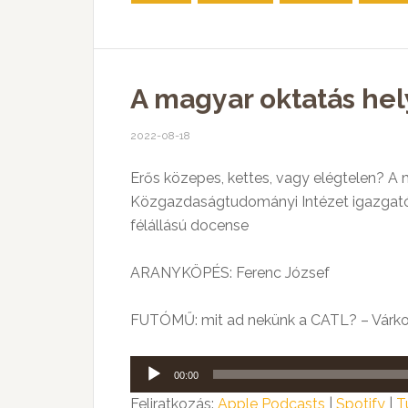
A magyar oktatás hel
2022-08-18
Erős közepes, kettes, vagy elégtelen? A
Közgazdaságtudományi Intézet igazgató
félállású docense
ARANYKÖPÉS: Ferenc József
FUTÓMŰ: mit ad nekünk a CATL? – Várkon
Audió
00:00
lejátszó
Feliratkozás:
Apple Podcasts
|
Spotify
|
T