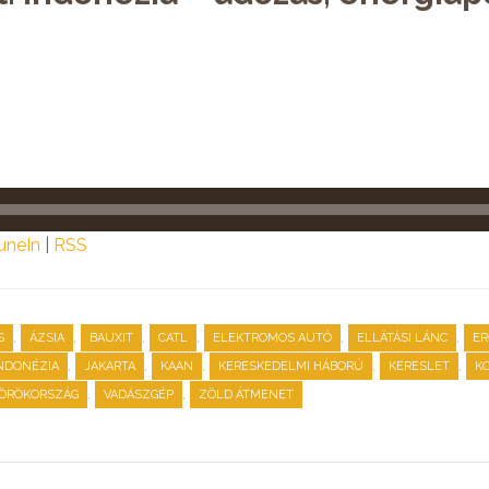
uneIn
|
RSS
,
,
,
,
,
,
S
ÁZSIA
BAUXIT
CATL
ELEKTROMOS AUTÓ
ELLÁTÁSI LÁNC
ER
,
,
,
,
,
NDONÉZIA
JAKARTA
KAAN
KERESKEDELMI HÁBORÚ
KERESLET
K
,
,
ÖRÖKORSZÁG
VADÁSZGÉP
ZÖLD ÁTMENET