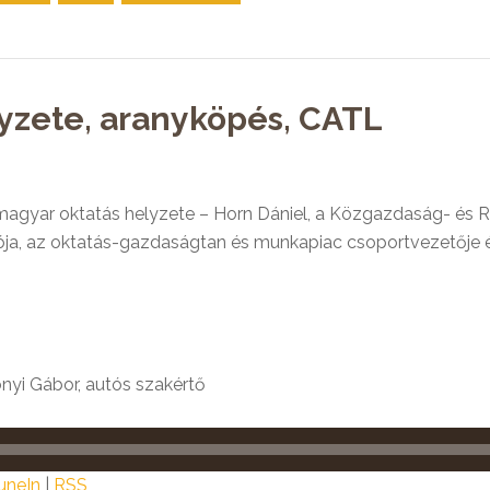
yzete, aranyköpés, CATL
 magyar oktatás helyzete – Horn Dániel, a Közgazdaság- és
ja, az oktatás-gazdaságtan és munkapiac csoportvezetője 
yi Gábor, autós szakértő
uneIn
|
RSS