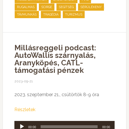
,
,
,
,
RUGALMAS
SCIRGE
SEGÍTSÉG
SÉRÜLÉKENY
,
,
TÁVMUNKÁS
TRAGÉDIA
TURIZMUS
Millásreggeli podcast:
AutoWallis szárnyalás,
Aranyköpés, CATL-
támogatási pénzek
2023-09-21
2023. szeptember 21., csütörtök 8-9 óra
Részletek
Audió
00:00
00:00