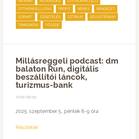
,
,
,
NÉVNAP
NÖVEKEDÉS
OTP ALAPKEZELŐ
,
,
,
,
OTTHONFELÚJÍTÁS
PROFIT
RÉMES
RENDELET
,
,
,
,
SZEMÉT
SZIGETELÉS
SZTRÁJK
SZÜLETÉSNAP
,
TÁMOGATÁS
TŐZSDE
Millásreggeli podcast: dm
balaton Run, digitális
beszállítói láncok,
turizmus-bank
2025-09-05
2025. szeptember 5., péntek 8-9 óra
Részletek