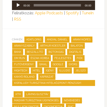
Audió
00:00
00:00
lejátszó
Feliratkozás:
Apple Podcasts
|
Spotify
|
TuneIn
|
RSS
CÍMKÉK:
,
,
,
ADATLOPÁS
ANGYAL DÁNIEL
ARANYKÖPÉS
,
,
,
ARANYSZABÁLY
ARTHUR KOESTLER
BALATON
,
,
,
,
BANK
BESZÁLLÍTÓ
BIZTONSÁG
DIGITÁLIS
,
,
,
,
DM RUN
ÉSZAK-KOREA
FEJLESZTÉS
FIÓK
,
,
,
,
FUTÓVERSENY
GMAIL
GOOGLE
GYORS
,
,
,
,
,
HIGHTECH
HITEL
IGÉNY
ILLÚZIÓ
JELSZÓ
,
,
KANYÓ ROLAND
KÁPRÁZAT
KISFALUDY TURISZTIKAI HITELKÖZPONT PÉNZÜGYI
SZOLGÁLTATÓ ZRT.
,
,
,
KTH
LÁVING GUSZTÁV
,
,
MAGYAR TURISZTIKAI ÜGYNÖKSÉG
NÖVEKEDÉS
,
,
,
NULLADIK FAKTOR
OKOSMORZSA
PIAC