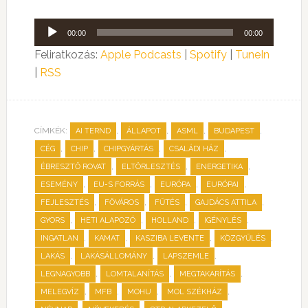
Audió
00:00
00:00
lejátszó
Feliratkozás:
Apple Podcasts
|
Spotify
|
TuneIn
|
RSS
CÍMKÉK:
,
,
,
,
AI TERND
ÁLLAPOT
ASML
BUDAPEST
,
,
,
,
CÉG
CHIP
CHIPGYÁRTÁS
CSALÁDI HÁZ
,
,
,
ÉBRESZTŐ ROVAT
ELTÖRLESZTÉS
ENERGETIKA
,
,
,
,
ESEMÉNY
EU-S FORRÁS
EURÓPA
EURÓPAI
,
,
,
,
FEJLESZTÉS
FŐVÁROS
FŰTÉS
GAJDÁCS ATTILA
,
,
,
,
GYORS
HETI ALAPOZÓ
HOLLAND
IGÉNYLÉS
,
,
,
,
INGATLAN
KAMAT
KASZIBA LEVENTE
KÖZGYŰLÉS
,
,
,
LAKÁS
LAKÁSÁLLOMÁNY
LAPSZEMLE
,
,
,
LEGNAGYOBB
LOMTALANÍTÁS
MEGTAKARÍTÁS
,
,
,
,
MELEGVÍZ
MFB
MOHU
MOL SZÉKHÁZ