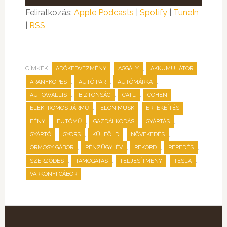
lejátszó
Feliratkozás:
Apple Podcasts
|
Spotify
|
TuneIn
|
RSS
CÍMKÉK:
,
,
,
ADÓKEDVEZMÉNY
AGGÁLY
AKKUMULÁTOR
,
,
,
ARANYKÖPÉS
AUTÓIPAR
AUTÓMÁRKA
,
,
,
,
AUTOWALLIS
BIZTONSÁG
CATL
COHEN
,
,
,
ELEKTROMOS JÁRMŰ
ELON MUSK
ÉRTÉKEÍTÉS
,
,
,
,
FÉNY
FUTÓMŰ
GAZDÁLKODÁS
GYÁRTÁS
,
,
,
,
GYÁRTÓ
GYORS
KÜLFÖLD
NÖVEKEDÉS
,
,
,
,
ORMOSY GÁBOR
PÉNZÜGYI ÉV
REKORD
REPEDÉS
,
,
,
,
SZERZŐDÉS
TÁMOGATÁS
TELJESÍTMÉNY
TESLA
VÁRKONYI GÁBOR