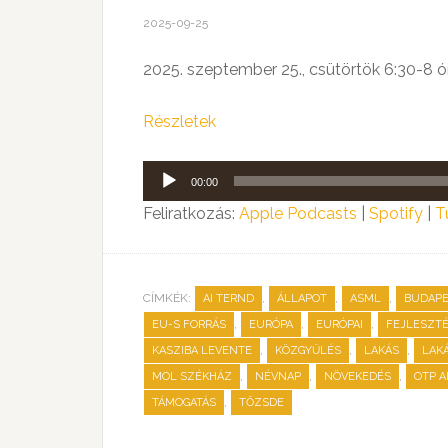
2025-09-25
2025. szeptember 25., csütörtök 6:30-8 ó
Részletek
Audió
00:00
lejátszó
Feliratkozás:
Apple Podcasts
|
Spotify
|
T
CÍMKÉK:
,
,
,
AI TERND
ÁLLAPOT
ASML
BUDAP
,
,
,
EU-S FORRÁS
EURÓPA
EURÓPAI
FEJLESZT
,
,
,
KASZIBA LEVENTE
KÖZGYŰLÉS
LAKÁS
LAK
,
,
,
MOL SZÉKHÁZ
NÉVNAP
NÖVEKEDÉS
OTP 
,
TÁMOGATÁS
TŐZSDE