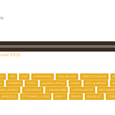
ra
uneIn
|
RSS
,
,
,
,
,
,
EST
CÉG
CHIP
CHIPGYÁRTÁS
CSALÁDI HÁZ
ÉBRESZTŐ ROVAT
E
,
,
,
,
,
,
ÉS
FŐVÁROS
FŰTÉS
GAJDÁCS ATTILA
GYORS
HETI ALAPOZÓ
H
,
,
,
,
ÁSÁLLOMÁNY
LAPSZEMLE
LEGNAGYOBB
LOMTALANÍTÁS
MEGTAKARÍ
,
,
,
,
,
ALAPKEZELŐ
OTTHONFELÚJÍTÁS
PROFIT
RÉMES
RENDELET
SZE