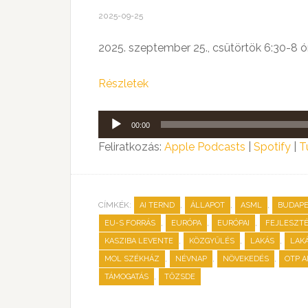
2025-09-25
2025. szeptember 25., csütörtök 6:30-8 ó
Részletek
Audió
00:00
lejátszó
Feliratkozás:
Apple Podcasts
|
Spotify
|
T
CÍMKÉK:
,
,
,
AI TERND
ÁLLAPOT
ASML
BUDAP
,
,
,
EU-S FORRÁS
EURÓPA
EURÓPAI
FEJLESZT
,
,
,
KASZIBA LEVENTE
KÖZGYŰLÉS
LAKÁS
LAK
,
,
,
MOL SZÉKHÁZ
NÉVNAP
NÖVEKEDÉS
OTP 
,
TÁMOGATÁS
TŐZSDE