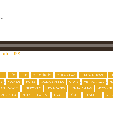
ra
uneIn
|
RSS
,
,
,
,
,
,
EST
CÉG
CHIP
CHIPGYÁRTÁS
CSALÁDI HÁZ
ÉBRESZTŐ ROVAT
E
,
,
,
,
,
,
ÉS
FŐVÁROS
FŰTÉS
GAJDÁCS ATTILA
GYORS
HETI ALAPOZÓ
H
,
,
,
,
ÁSÁLLOMÁNY
LAPSZEMLE
LEGNAGYOBB
LOMTALANÍTÁS
MEGTAKARÍ
,
,
,
,
,
ALAPKEZELŐ
OTTHONFELÚJÍTÁS
PROFIT
RÉMES
RENDELET
SZE