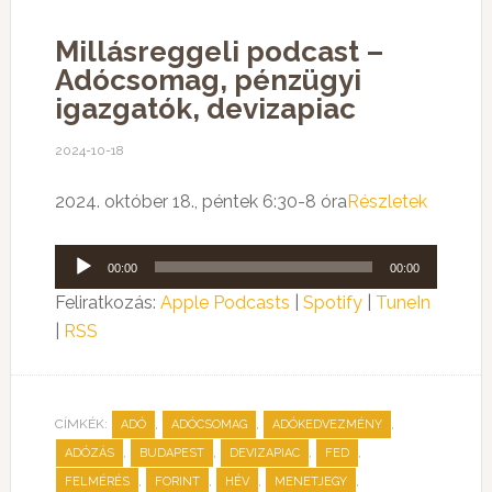
Millásreggeli podcast –
Adócsomag, pénzügyi
igazgatók, devizapiac
2024-10-18
2024. október 18., péntek 6:30-8 óra
Részletek
Audió
00:00
00:00
lejátszó
Feliratkozás:
Apple Podcasts
|
Spotify
|
TuneIn
|
RSS
CÍMKÉK:
,
,
,
ADÓ
ADÓCSOMAG
ADÓKEDVEZMÉNY
,
,
,
,
ADÓZÁS
BUDAPEST
DEVIZAPIAC
FED
,
,
,
,
FELMÉRÉS
FORINT
HÉV
MENETJEGY