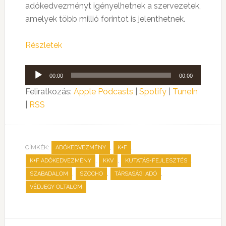
adókedvezményt igényelhetnek a szervezetek,
amelyek több millió forintot is jelenthetnek.
Részletek
Audió
00:00
00:00
lejátszó
Feliratkozás:
Apple Podcasts
|
Spotify
|
TuneIn
|
RSS
CÍMKÉK:
,
,
ADÓKEDVEZMÉNY
K+F
,
,
,
K+F ADÓKEDVEZMÉNY
KKV
KUTATÁS-FEJLESZTÉS
,
,
,
SZABADALOM
SZOCHO
TÁRSASÁGI ADÓ
VÉDJEGY OLTALOM