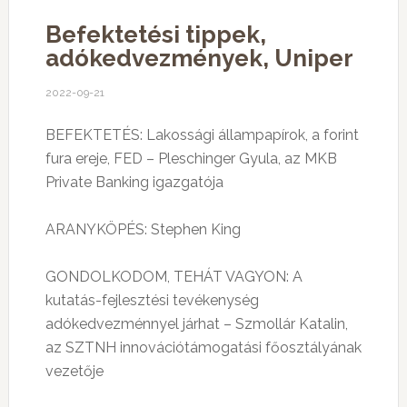
Befektetési tippek,
adókedvezmények, Uniper
2022-09-21
BEFEKTETÉS: Lakossági állampapírok, a forint
fura ereje, FED – Pleschinger Gyula, az MKB
Private Banking igazgatója
ARANYKÖPÉS: Stephen King
GONDOLKODOM, TEHÁT VAGYON: A
kutatás-fejlesztési tevékenység
adókedvezménnyel járhat – Szmollár Katalin,
az SZTNH innovációtámogatási főosztályának
vezetője