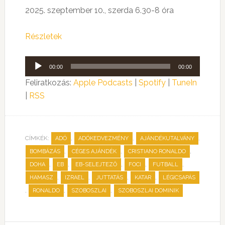
2025. szeptember 10., szerda 6.30-8 óra
Részletek
Audió
00:00
00:00
lejátszó
Feliratkozás:
Apple Podcasts
|
Spotify
|
TuneIn
|
RSS
CÍMKÉK:
,
,
,
ADÓ
ADÓKEDVEZMÉNY
AJÁNDÉKUTALVÁNY
,
,
,
BOMBÁZÁS
CÉGES AJÁNDÉK
CRISTIANO RONALDO
,
,
,
,
,
DOHA
EB
EB-SELEJTEZŐ
FOCI
FUTBALL
,
,
,
,
HAMASZ
IZRAEL
JUTTATÁS
KATAR
LÉGICSAPÁS
,
,
,
RONALDO
SZOBOSZLAI
SZOBOSZLAI DOMINIK