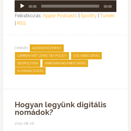
Audió
00:00
00:00
lejátszó
Feliratkozás:
Apple Podcasts
|
Spotify
|
TuneIn
|
RSS
CÍMKÉK:
,
ADÓKEDVEZMÉNY
,
,
CARBON NET ZERO TAX POLICY
CO2 KIBOCSÁTÁS
,
,
GEOPOLITIKA
KÁROSANYAG KIBOCSÁTÁS
KLÍMAVÁLTOZÁS
Hogyan legyünk digitális
nomádok?
2021-08-26