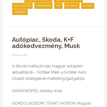
,
,
,
,
,
FEJLESZTÉS
INNOVÁCIÓ
K+F
KUTATÁS
SZTNH
VÉDJEGY
Autópiac, Skoda, K+F
adókedvezmény, Musk
2022-11-09
A Skoda márka jövője, magyar autópiaci
aktualitások – Schiller Márk, a Schiller Autó
Család stratégiai és marketing igazgatója
ARANYKÖPÉS: Kertész Imre
GONDOLKODOM, TEHÁT VAGYON: Hogyan