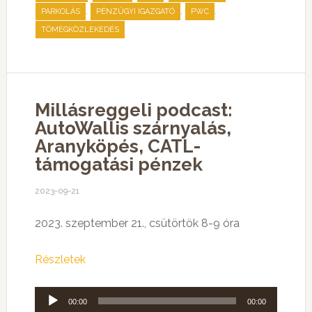
,
,
,
PARKOLÁS
PÉNZÜGYI IGAZGATÓ
PWC
TÖMEGKÖZLEKEDÉS
Millásreggeli podcast:
AutoWallis szárnyalás,
Aranyköpés, CATL-
támogatási pénzek
2023-09-21
2023. szeptember 21., csütörtök 8-9 óra
Részletek
Audió
00:00
00:00