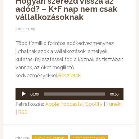
Hogyan szerezd vissza az
adód? – K+F nap nem csak
vállalkozásoknak
2022-11-09
Több tízmillió forintos adókedvezményhez
juthatnak azok a vállalkozások, amelyek
kutatás-fejlesztéssel foglalkoznak és tisztában
vannak, az őket megillető
kedvezményekkel.
Részletek
Audió
00:00
00:00
lejátszó
Feliratkozás:
Apple Podcasts
|
Spotify
|
TuneIn
|
RSS
CÍMKÉK:
,
,
ADÓKEDVEZMÉNY
ADÓVISSZATÉRÍTÉS