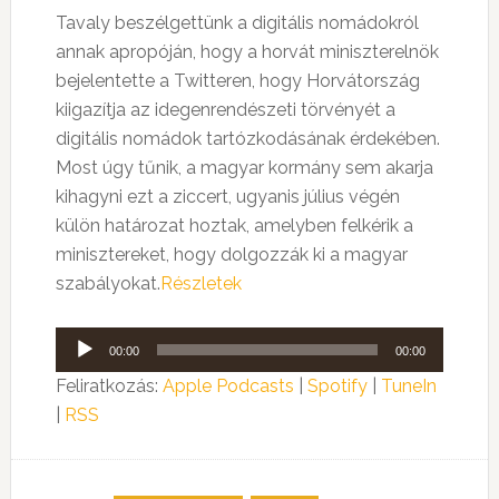
Tavaly beszélgettünk a digitális nomádokról
annak apropóján, hogy a horvát miniszterelnök
bejelentette a Twitteren, hogy Horvátország
kiigazítja az idegenrendészeti törvényét a
digitális nomádok tartózkodásának érdekében.
Most úgy tűnik, a magyar kormány sem akarja
kihagyni ezt a ziccert, ugyanis július végén
külön határozat hoztak, amelyben felkérik a
minisztereket, hogy dolgozzák ki a magyar
szabályokat.
Részletek
Audió
00:00
00:00
lejátszó
Feliratkozás:
Apple Podcasts
|
Spotify
|
TuneIn
|
RSS