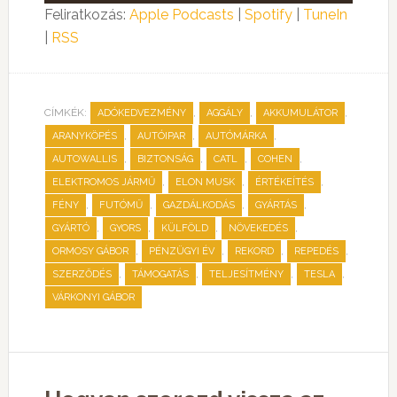
lejátszó
Feliratkozás:
Apple Podcasts
|
Spotify
|
TuneIn
|
RSS
CÍMKÉK:
,
,
,
ADÓKEDVEZMÉNY
AGGÁLY
AKKUMULÁTOR
,
,
,
ARANYKÖPÉS
AUTÓIPAR
AUTÓMÁRKA
,
,
,
,
AUTOWALLIS
BIZTONSÁG
CATL
COHEN
,
,
,
ELEKTROMOS JÁRMŰ
ELON MUSK
ÉRTÉKEÍTÉS
,
,
,
,
FÉNY
FUTÓMŰ
GAZDÁLKODÁS
GYÁRTÁS
,
,
,
,
GYÁRTÓ
GYORS
KÜLFÖLD
NÖVEKEDÉS
,
,
,
,
ORMOSY GÁBOR
PÉNZÜGYI ÉV
REKORD
REPEDÉS
,
,
,
,
SZERZŐDÉS
TÁMOGATÁS
TELJESÍTMÉNY
TESLA
VÁRKONYI GÁBOR