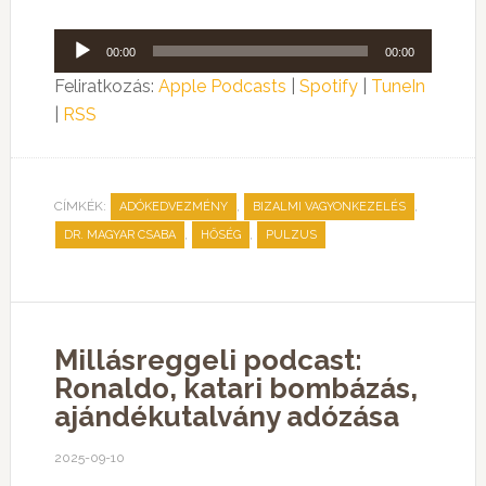
Audió
00:00
00:00
lejátszó
Feliratkozás:
Apple Podcasts
|
Spotify
|
TuneIn
|
RSS
CÍMKÉK:
,
,
ADÓKEDVEZMÉNY
BIZALMI VAGYONKEZELÉS
,
,
DR. MAGYAR CSABA
HŐSÉG
PULZUS
Millásreggeli podcast:
Ronaldo, katari bombázás,
ajándékutalvány adózása
2025-09-10