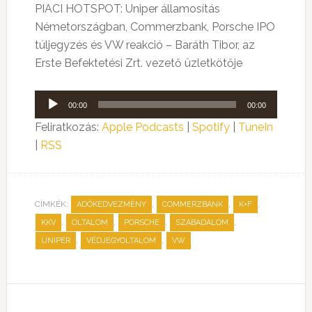
PIACI HOTSPOT: Uniper államosítás
Németországban, Commerzbank, Porsche IPO
túljegyzés és VW reakció – Baráth Tibor, az
Erste Befektetési Zrt. vezető üzletkötője
Audió
00:00
00:00
lejátszó
Feliratkozás:
Apple Podcasts
|
Spotify
|
TuneIn
|
RSS
CÍMKÉK:
,
,
,
ADÓKEDVEZMÉNY
COMMERZBANK
K+F
,
,
,
,
KKV
OLTALOM
PORSCHE
SZABADALOM
,
,
UNIPER
VÉDJEGYOLTALOM
VW