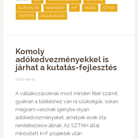
,
,
,
,
,
ELON MUSK
INNOVÁCIÓ
K+F
SKODA
SZTNH
,
TWITTER
VÁLLALKOZÁS
Komoly
adókedvezményekkel is
járhat a kutatás-fejlesztés
2022-09-21
A vállalkozásoknak most minden fillér számít,
gyakran a túléléshez van rá szükségük, sokan
mégsem vesznek igénybe olyan
adókedvezményeket, amelyek évek óta
rendelkezésre állnak. Az SZTNH által
minősített K+F projektek után