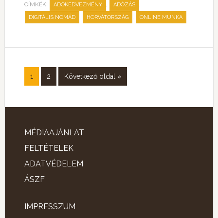
CÍMKÉK:
,
,
ADÓKEDVEZMÉNY
ADÓZÁS
,
,
DIGITÁLIS NOMÁD
HORVÁTORSZÁG
ONLINE MUNKA
1
2
Következő oldal »
MÉDIAAJÁNLAT
FELTÉTELEK
ADATVÉDELEM
ÁSZF
IMPRESSZUM