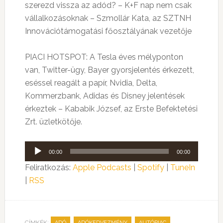
szerezd vissza az adód? – K+F nap nem csak
vállalkozásoknak – Szmollár Kata, az SZTNH
Innovációtámogatási főosztályának vezetője
PIACI HOTSPOT: A Tesla éves mélyponton
van, Twitter-ügy, Bayer gyorsjelentés érkezett,
eséssel reagált a papír, Nvidia, Delta,
Kommerzbank, Adidas és Disney jelentések
érkeztek – Kababik József, az Erste Befektetési
Zrt. üzletkötője.
Audió
00:00
00:00
lejátszó
Feliratkozás:
Apple Podcasts
|
Spotify
|
TuneIn
|
RSS
CÍMKÉK:
,
,
,
ADÓ
ADÓKEDVEZMÉNY
AUTÓPIAC