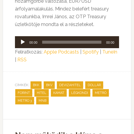
hozamgörbe változása, EUR/USD
árfolyamalakulás. Mindez belefért treasury
rovatunkba, Imrei János, az OTP Treasury
üzletkötője mondta el a részleteket.
Audió
00:00
00:00
lejátszó
Feliratkozás:
Apple Podcasts
|
Spotify
|
TuneIn
|
RSS
CÍMKÉK:
,
,
,
,
BKK
BKV
DEVIZAHITEL
DOLLÁR
,
,
,
,
,
FORINT
HITEL
KAMAT
LÉGKONDI
METRÓ
,
METRO 3
MNB