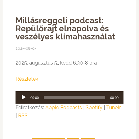
Millásreggeli podcast:
Repülőrajt elnapolva és
veszélyes klímahasználat
2025-08-05
2025. augusztus 5., kedd 6.30-8 óra
Részletek
Audió
00:00
00:00
lejátszó
Feliratkozás:
Apple Podcasts
|
Spotify
|
TuneIn
|
RSS