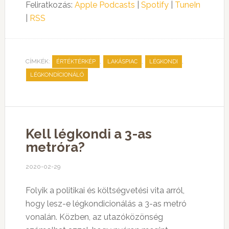
Feliratkozás:
Apple Podcasts
|
Spotify
|
TuneIn
|
RSS
CÍMKÉK:
,
,
,
ÉRTÉKTÉRKÉP
LAKÁSPIAC
LÉGKONDI
LÉGKONDÍCIONÁLÓ
Kell légkondi a 3-as
metróra?
2020-02-29
Folyik a politikai és költségvetési vita arról,
hogy lesz-e légkondicionálás a 3-as metró
vonalán. Közben, az utazóközönség