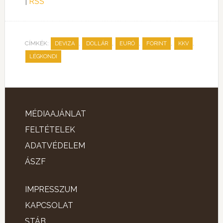
|
RSS
CÍMKÉK:
,
,
,
,
,
DEVIZA
DOLLÁR
EURÓ
FORINT
KKV
LÉGKONDI
MÉDIAAJÁNLAT
FELTÉTELEK
ADATVÉDELEM
ÁSZF
IMPRESSZUM
KAPCSOLAT
STÁB