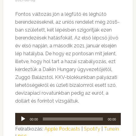
2017-08-09
Fontos változás jön a légfűtő és léghűtő
berendezéseknél, az uniós rendelet még 2016-
ban született, két lépésben szigorítják ezen
berendezések hatásfokát. Az első lépcső jövő
év első napján, a második 2021. január elsején
lép hatályba. De hogy ez pontosan mit jelent,
illetve, hogy hol tart a hazai szabályozás, ezt
kérdeztük a Daikin Hungary ügyvezetőjétől,
Zuggó Balázstól. KKV-blokkunkban pályázati
lehetőségekről és üzleti bizalomról esett szó,
devizapiaci rovatunkban pedig az eurót, a
dollárt és forintot vizsgáltuk.
Audió
00:00
00:00
lejátszó
Feliratkozás:
Apple Podcasts
|
Spotify
|
TuneIn