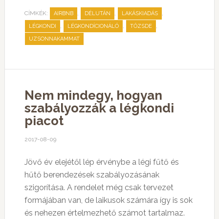
CÍMKÉK:
,
,
,
AIRBNB
DÉLUTÁN
LAKÁSKIADÁS
,
,
,
LÉGKONDI
LÉGKONDÍCIONÁLÓ
TŐZSDE
UZSONNAKAMMAT
Nem mindegy, hogyan
szabályozzák a légkondi
piacot
2017-08-09
Jövő év elejétől lép érvénybe a légi fűtő és
hűtő berendezések szabályozásának
szigorítása. A rendelet még csak tervezet
formájában van, de laikusok számára így is sok
és nehezen értelmezhető számot tartalmaz.