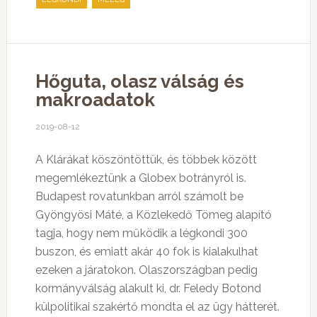
Hőguta, olasz válság és
makroadatok
2019-08-12
A Klárákat köszöntöttük, és többek között
megemlékeztünk a Globex botrányról is.
Budapest rovatunkban arról számolt be
Gyöngyösi Máté, a Közlekedő Tömeg alapító
tagja, hogy nem működik a légkondi 300
buszon, és emiatt akár 40 fok is kialakulhat
ezeken a járatokon. Olaszországban pedig
kormányválság alakult ki, dr. Feledy Botond
külpolitikai szakértő mondta el az ügy hátterét.