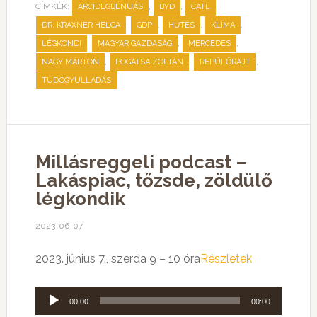
CÍMKÉK:
,
,
,
ARCIDEGBÉNUÁS
BYD
CATL
,
,
,
,
DR. KRAXNER HELGA
GDP
HŰTÉS
KLÍMA
,
,
,
LÉGKONDI
MAGYAR GAZDASÁG
MERCEDES
,
,
,
NAGY MÁRTON
POGÁTSA ZOLTÁN
REPÜLŐRAJT
TÜDŐGYULLADÁS
Millásreggeli podcast –
Lakáspiac, tőzsde, zöldülő
légkondik
2023-06-07
2023. június 7., szerda 9 – 10 óra
Részletek
Audió
00:00
00:00
lejátszó