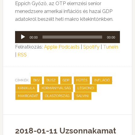
Eppich Győző, az OTP elemzési senior
menedzsere amerikai inflációs és hazai GDP
adatokról beszélt heti makro kitekintőnkben.
Audió
00:00
00:00
lejátszó
Feliratkozás:
Apple Podcasts
|
Spotify
|
TuneIn
|
RSS
CÍMKÉK:
,
,
,
,
,
BKV
BUSZ
GDP
HŰTÉS
INFLÁCIÓ
,
,
,
KÁNIKULA
KORMÁNYVÁLSÁG
LÉGKONDI
,
,
MAKROADAT
OLASZORSZÁG
SALVINI
2018-01-11 Uzsonnakamat