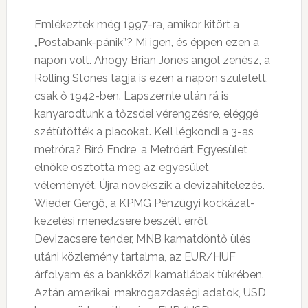
Emlékeztek még 1997-ra, amikor kitört a
„Postabank-pánik”? Mi igen, és éppen ezen a
napon volt. Ahogy Brian Jones angol zenész, a
Rolling Stones tagja is ezen a napon született,
csak ő 1942-ben. Lapszemle után rá is
kanyarodtunk a tőzsdei vérengzésre, eléggé
szétütötték a piacokat. Kell légkondi a 3-as
metróra? Bíró Endre, a Metróért Egyesület
elnöke osztotta meg az egyesület
véleményét. Újra növekszik a devizahitelezés.
Wieder Gergő, a KPMG Pénzügyi kockázat-
kezelési menedzsere beszélt erről.
Devizacsere tender, MNB kamatdöntő ülés
utáni közlemény tartalma, az EUR/HUF
árfolyam és a bankközi kamatlábak tükrében.
Aztán amerikai makrogazdaségi adatok, USD