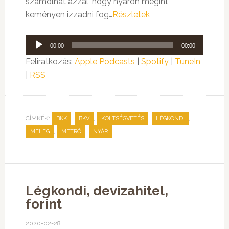
számolhat azzal, hogy nyáron megint
keményen izzadni fog…
Részletek
Audió
00:00
00:00
lejátszó
Feliratkozás:
Apple Podcasts
|
Spotify
|
TuneIn
|
RSS
CÍMKÉK:
,
,
,
,
BKK
BKV
KÖLTSÉGVETÉS
LÉGKONDI
,
,
MELEG
METRÓ
NYÁR
Légkondi, devizahitel,
forint
2020-02-28