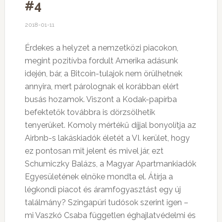
#4
2018-01-11
Érdekes a helyzet a nemzetközi piacokon,
megint pozitívba fordult Amerika adásunk
idején, bár, a Bitcoin-tulajok nem örülhetnek
annyira, mert párolognak el korábban elért
busás hozamok. Viszont a Kodak-papírba
befektetők továbbra is dörzsölhetik
tenyerüket. Komoly mértékű díjjal bonyolítja az
Airbnb-s lakáskiadók életét a VI. kerület, hogy
ez pontosan mit jelent és mivel jár, ezt
Schumiczky Balázs, a Magyar Apartmankiadók
Egyesületének elnöke mondta el. Átírja a
légkondi piacot és áramfogyasztást egy új
találmány? Szingapúri tudósok szerint igen –
mi Vaszkó Csaba független éghajlatvédelmi és