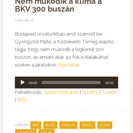
Nem működik a klíma a
BKV 300 buszán
2019-08-12
Budapest rovatunkban arról számolt be
Gyöngyösi Máté, a Közlekedő Tömeg alapító
tagja, hogy nem működik a légkondi 300
buszon, és emiatt akár 40 fok is kialakulhat
ezeken a járatokon.
Részletek
Audió
00:00
00:00
lejátszó
Feliratkozás:
Apple Podcasts
|
Spotify
|
TuneIn
|
RSS
CÍMKÉK:
,
,
,
,
,
BKV
BUSZ
HŐGUTA
HŐSÉG
KLÍMA
,
LÉGKONDI
MELEG