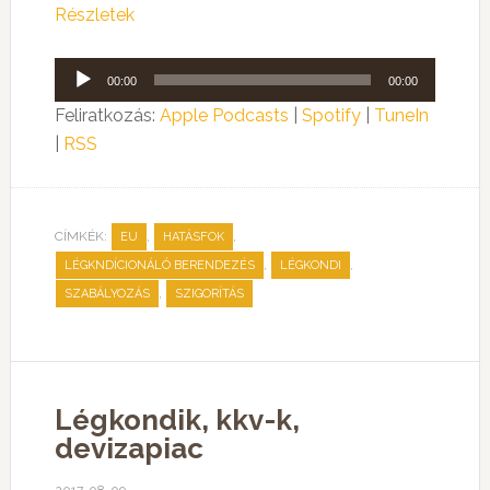
Részletek
Audió
00:00
00:00
lejátszó
Feliratkozás:
Apple Podcasts
|
Spotify
|
TuneIn
|
RSS
CÍMKÉK:
,
,
EU
HATÁSFOK
,
,
LÉGKNDÍCIONÁLÓ BERENDEZÉS
LÉGKONDI
,
SZABÁLYOZÁS
SZIGORÍTÁS
Légkondik, kkv-k,
devizapiac