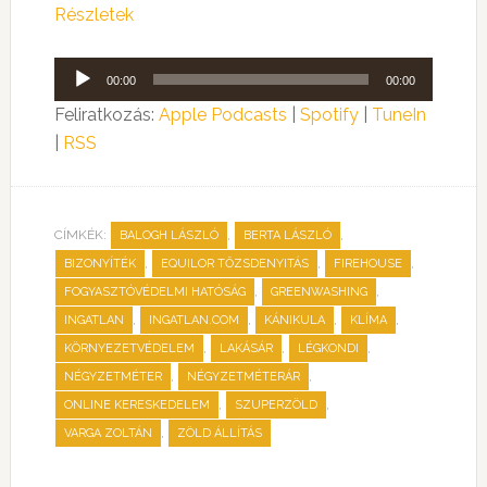
Részletek
Audió
00:00
00:00
lejátszó
Feliratkozás:
Apple Podcasts
|
Spotify
|
TuneIn
|
RSS
CÍMKÉK:
,
,
BALOGH LÁSZLÓ
BERTA LÁSZLÓ
,
,
,
BIZONYÍTÉK
EQUILOR TŐZSDENYITÁS
FIREHOUSE
,
,
FOGYASZTÓVÉDELMI HATÓSÁG
GREENWASHING
,
,
,
,
INGATLAN
INGATLAN.COM
KÁNIKULA
KLÍMA
,
,
,
KÖRNYEZETVÉDELEM
LAKÁSÁR
LÉGKONDI
,
,
NÉGYZETMÉTER
NÉGYZETMÉTERÁR
,
,
ONLINE KERESKEDELEM
SZUPERZÖLD
,
VARGA ZOLTÁN
ZÖLD ÁLLÍTÁS