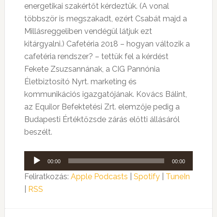
energetikai szakértőt kérdeztük. (A vonal
többször is megszakadt, ezért Csabát majd a
Millásreggeliben vendégül látjuk ezt
kitárgyalni.) Cafetéria 2018 – hogyan változik a
cafetéria rendszer? – tettük fel a kérdést
Fekete Zsuzsannának, a CIG Pannónia
Életbiztosító Nyrt. marketing és
kommunikációs igazgatójának. Kovács Bálint,
az Equilor Befektetési Zrt. elemzője pedig a
Budapesti Értéktőzsde zárás előtti állásáról
beszélt.
Audió
00:00
00:00
lejátszó
Feliratkozás:
Apple Podcasts
|
Spotify
|
TuneIn
|
RSS