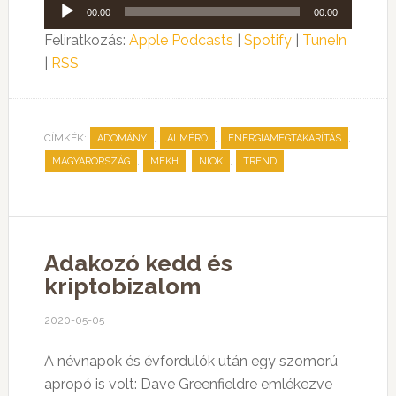
Audió
00:00
00:00
lejátszó
Feliratkozás:
Apple Podcasts
|
Spotify
|
TuneIn
|
RSS
CÍMKÉK:
,
,
,
ADOMÁNY
ALMÉRŐ
ENERGIAMEGTAKARÍTÁS
,
,
,
MAGYARORSZÁG
MEKH
NIOK
TREND
Adakozó kedd és
kriptobizalom
2020-05-05
A névnapok és évfordulók után egy szomorú
apropó is volt: Dave Greenfieldre emlékezve