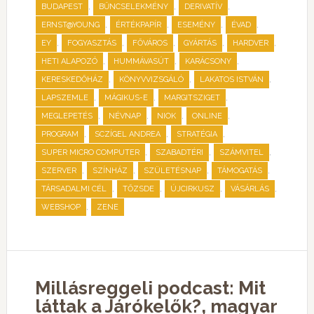
,
,
,
BUDAPEST
BŰNCSELEKMÉNY
DERIVATÍV
,
,
,
,
ERNST@YOUNG
ÉRTÉKPAPÍR
ESEMÉNY
ÉVAD
,
,
,
,
,
EY
FOGYASZTÁS
FŐVÁROS
GYÁRTÁS
HARDVER
,
,
,
HETI ALAPOZÓ
HUMMÁVASÚT
KARÁCSONY
,
,
,
KERESKEDŐHÁZ
KÖNYVVIZSGÁLÓ
LAKATOS ISTVÁN
,
,
,
LAPSZEMLE
MÁGIKUS-E
MARGITSZIGET
,
,
,
,
MEGLEPETÉS
NÉVNAP
NIOK
ONLINE
,
,
,
PROGRAM
SCZÍGEL ANDREA
STRATÉGIA
,
,
,
SUPER MICRO COMPUTER
SZABADTÉRI
SZÁMVITEL
,
,
,
,
SZERVER
SZÍNHÁZ
SZÜLETÉSNAP
TÁMOGATÁS
,
,
,
,
TÁRSADALMI CÉL
TŐZSDE
ÚJCIRKUSZ
VÁSÁRLÁS
,
WEBSHOP
ZENE
Millásreggeli podcast: Mit
láttak a Járókelők?, magyar