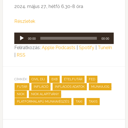
2024. május 27., hétfő 6.30-8 óra
Részletek
Audió
00:00
00:00
lejátszó
Feliratkozás:
Apple Podcasts
|
Spotify
|
TuneIn
|
RSS
CÍMKÉK:
,
,
,
,
CIVIL DÍJ
EKB
ÉTELFUTÁR
FED
,
,
,
,
FUTÁR
INFLÁCIÓ
INFLÁCIÓS ADATOK
MUNKAJOG
,
,
NIOK
NIOK ALAPÍTVÁNY
,
,
PLATFORMALAPÚ MUNKAVÉGZÉS
TAXI
TAXIS