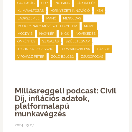
,
,
,
,
GAZDASÁG
GDP
ING BANK
JÁRÓKELŐK
,
,
,
KLÍMAVÁLTOZÁS
KÖRNYEZETI INNOVÁCIÓ
KSH
,
,
,
LAOPSZEMLE
MANÓ
MEGOLDÁS
,
,
MOHOLY-NAGY MŰVÉSZETI EGYETEM
MOME
,
,
,
,
MOODY'S
NAGYKÉP
NIOK
NÖVEKEDÉS
,
,
,
ÖNKÉNTES
SZAVAZÁS
SZÜLETÉSNAP
,
,
,
TECHNIKAI RECESSZIÓ
TORNYÁNSZKI ÉVA
TŐZSDE
,
,
VIROVÁCZ PÉTER
ZÖLD BÖLCSŐ
ZSUGORODÁS
Millásreggeli podcast: Civil
Díj, inflációs adatok,
platformalapú
munkavégzés
2024-05-27