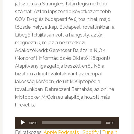
játszottuk a Stranglers talán legismertebb
számát. Aztán lapszemle következett több
COVID-19 és budapesti felújítós hírrel, majd
tőzsdei helyzetkép. Budapesti rovatunkban a
Libegő felújításán volt a hangsúly, aztán
megnéztük, mi az a nemzetközi
AdakózóKedd: Gerencsér Balázs, a NIOK
(Nonprofit Információs és Oktató Központ)
Alapítvány igazgatója beszélt erről. Nő a
bizalom a kriptovaluták iránt az európai
lakosság körében, derült ki Kriptopédia
rovatunkban, Debreczeni Barnabás, az online
kriptoboker MrCoin.eu alapítója hozott más
híreket is.
Audió
00:00
00:00
lejátszó
Feliratkozás:
Apple Podcasts
|
Spotify
|
TuneIn