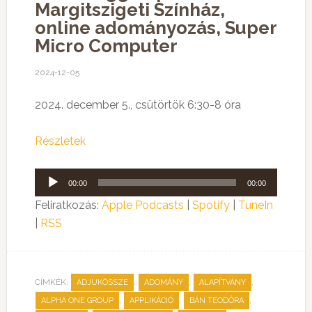
Margitszigeti Színház,
online adományozás, Super
Micro Computer
2024-12-05
2024. december 5., csütörtök 6:30-8 óra
Részletek
Audió
00:00
00:00
lejátszó
Feliratkozás:
Apple Podcasts
|
Spotify
|
TuneIn
|
RSS
CÍMKÉK:
,
,
,
ADJUKÖSSZE
ADOMÁNY
ALAPÍTVÁNY
,
,
,
ALPHA ONE GROUP
APPLIKÁCIÓ
BÁN TEODÓRA