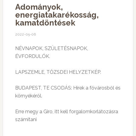
Adományok,
energiatakarékosság,
kamatdöntések
2022-05-06
NÉVNAPOK, SZÜLETÉSNAPOK,
ÉVFORDULÓK.
LAPSZEMLE, TŐZSDEI HELYZETKÉP.
BUDAPEST, TE CSODÁS: Hírek a fővárosból és
környékéről.
Erre megy a Giro, itt kell forgalomkorlátozásra
számítani