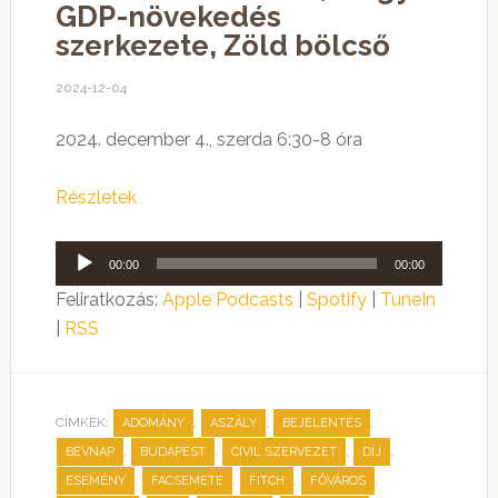
GDP-növekedés
szerkezete, Zöld bölcső
2024-12-04
2024. december 4., szerda 6:30-8 óra
Részletek
Audió
00:00
00:00
lejátszó
Feliratkozás:
Apple Podcasts
|
Spotify
|
TuneIn
|
RSS
CÍMKÉK:
,
,
,
ADOMÁNY
ASZÁLY
BEJELENTÉS
,
,
,
,
BÉVNAP
BUDAPEST
CIVIL SZERVEZET
DÍJ
,
,
,
,
ESEMÉNY
FACSEMETE
FITCH
FŐVÁROS