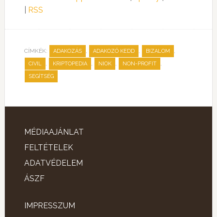
|
RSS
CÍMKÉK:
,
,
,
ADAKOZÁS
ADAKOZÓ KEDD
BIZALOM
,
,
,
,
CIVIL
KRIPTOPEDIA
NIOK
NON-PROFIT
SEGÍTSÉG
MÉDIAAJÁNLAT
FELTÉTELEK
ADATVÉDELEM
ÁSZF
IMPRESSZUM