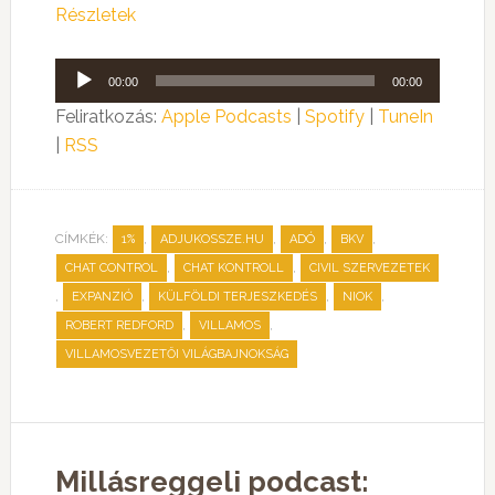
Részletek
Audió
00:00
00:00
lejátszó
Feliratkozás:
Apple Podcasts
|
Spotify
|
TuneIn
|
RSS
CÍMKÉK:
,
,
,
,
1%
ADJUKOSSZE.HU
ADÓ
BKV
,
,
CHAT CONTROL
CHAT KONTROLL
CIVIL SZERVEZETEK
,
,
,
,
EXPANZIÓ
KÜLFÖLDI TERJESZKEDÉS
NIOK
,
,
ROBERT REDFORD
VILLAMOS
VILLAMOSVEZETŐI VILÁGBAJNOKSÁG
Millásreggeli podcast: