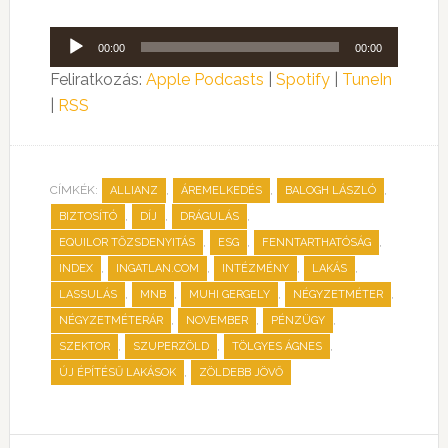
Audió
00:00
00:00
lejátszó
Feliratkozás:
Apple Podcasts
|
Spotify
|
TuneIn
|
RSS
CÍMKÉK:
,
,
,
ALLIANZ
ÁREMELKEDÉS
BALOGH LÁSZLÓ
,
,
,
BIZTOSÍTÓ
DÍJ
DRÁGULÁS
,
,
,
EQUILOR TŐZSDENYITÁS
ESG
FENNTARTHATÓSÁG
,
,
,
,
INDEX
INGATLAN.COM
INTÉZMÉNY
LAKÁS
,
,
,
,
LASSULÁS
MNB
MUHI GERGELY
NÉGYZETMÉTER
,
,
,
NÉGYZETMÉTERÁR
NOVEMBER
PÉNZÜGY
,
,
,
SZEKTOR
SZUPERZÖLD
TÖLGYES ÁGNES
,
ÚJ ÉPÍTÉSŰ LAKÁSOK
ZÖLDEBB JÖVŐ