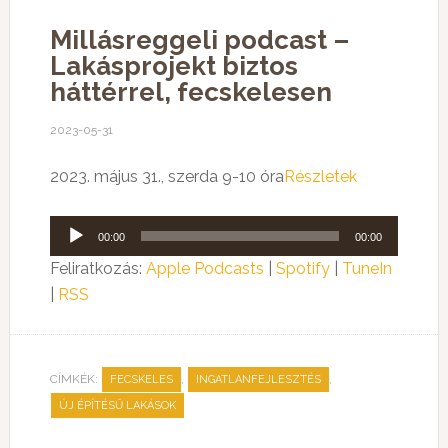
Millásreggeli podcast –
Lakásprojekt biztos
háttérrel, fecskelesen
2023-05-31
2023. május 31., szerda 9-10 óra
Részletek
Audió
00:00
00:00
lejátszó
Feliratkozás:
Apple Podcasts
|
Spotify
|
TuneIn
|
RSS
CÍMKÉK:
,
,
FECSKELES
INGATLANFEJLESZTÉS
ÚJ ÉPÍTÉSŰ LAKÁSOK