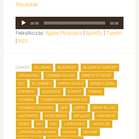
Részletek
Audió
00:00
00:00
lejátszó
Feliratkozás:
Apple Podcasts
|
Spotify
|
TuneIn
|
RSS
CÍMKÉK:
,
,
,
ÁLLOMÁS
BUDAPEST
BUDAPEST AIRPORT
,
,
,
CSÖKKENÉS
CSOMÁR ZOLTÁN
ÉBRESZTŐ ROVAT
,
,
,
,
ECC
ELISMERÉS
EPPICH GYŐZŐ
ERDÉLYI DÓRA
,
,
,
,
ESEMÉNY
ESZKÖZÖK
FŐKERT
FORRÁS
,
,
FŐVÁROS
FŐVÁROSI ÖNKORMÁNYZAT
,
,
,
,
FŐVÁROSI VÍZMŰVEK
GDP
GÉPEK
GINOP PLUSZ
,
,
,
,
HÁZTARTÁS
HŐSÉGRIADÓ
INFLÁCIÓ
INNOVÁCIÓ
,
,
,
,
,
KÉSÉS
KKV
KSH
LAPSZEMLE
LASSULÁS
,
,
,
LÁTHATATLAN MUNKA
MUNKA
NÉVNAP