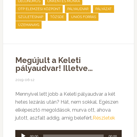
,
,
OECONOMUS
ÖNKÉNTES MUNKA
,
,
,
OTP ELEMZÉSI KÖZPONT
PÁLYAUDVAR
PÁLYÁZAT
,
,
,
SZÜLETÉSNAP
TŐZSDE
UNIÓS FORRÁS
ÜZEMANAYG
Megújult a Keleti
pályaudvar! Illetve…
2019-06-12
Mennyivel lett jobb a Keleti pályaudvar a két
hetes lezárás után? Hát, nem sokkal. Egészen
elképesztő megoldások, murva ott, ahova
jutott, aszfalt addig, amíg belefért.
Részletek
Audió
00:00
00:00