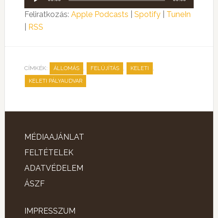
lejátszó
Feliratkozás:
Apple Podcasts
|
Spotify
|
TuneIn
|
RSS
CÍMKÉK:
,
,
,
ÁLLOMÁS
FELÚJÍTÁS
KELETI
KELETI PÁLYAUDVAR
MÉDIAAJÁNLAT
FELTÉTELEK
ADATVÉDELEM
ÁSZF
IMPRESSZUM