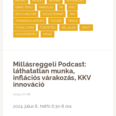
,
,
,
,
MEXIKÓ
MOSDÓ
NÉVNAP
NÖVEKEDÉS
,
,
,
,
ÓRIÁS TEMU
PARKOLÁS
PR
PWC
,
,
,
RITZ-CARLTON
SZÜLETÉSNAP
TAXI
,
,
,
TÖMEGKÖZLEKEDÉS
TŐZSDE
TREND
,
,
,
,
TUNKLI DANI
TÜNTETÉS
VÁLLALÁS
VASÚT
,
VISSZATÉRÍTÉS
VONAT
Millásreggeli Podcast:
láthatatlan munka,
inflációs várakozás, KKV
innováció
2024-07-08
2024. július 8., hétfő 6:30-8 óra