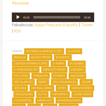
Részletek
Audió
00:00
00:00
lejátszó
Feliratkozás:
Apple Podcasts
|
Spotify
|
TuneIn
|
RSS
CÍMKÉK:
,
,
ACCORDE ALAPKEZELŐ ZRT.
ÁLLOMÁS
,
,
,
BRAZÍLIA
BUCSKY PÉTER
BUDAPEST
,
,
,
CSERJÉS-KOPÁNDI ILDIKÓ
D-KOREA
DÍJSZABÁS
,
,
,
E-KERESKEDELEM
ÉBRESZTŐ ROVAT
ESEMÉNY
,
,
,
,
FELÚJÍTÁS
FORGALOM
FŐVÁROS
GAZDASÁG
,
,
,
,
HETI ALAPOZÓ
ÍGÉRET
ITALCSOMAGOLÁS
JEGYÁR
,
,
,
JÉZUSKA
KATONAI JÁRMŰ
KÉSÉS
KOPOGTATÓRÉM
,
,
,
,
,
KÖZLEKEDÉS
KUTYA
LAPSZEMLE
LÁZÁR JÁNOS
,
,
,
LUXUSHOTEL
MÁGIKUS-E
MAKROGAZDASÁG