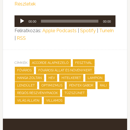
Részletek
Audió
00:00
00:00
lejátszó
Feliratkozás:
Apple Podcasts
|
Spotify
|
TuneIn
|
RSS
CÍMKÉK:
,
,
ACCORDE ALAPKEZELŐ
FESZTIVÁL
,
,
FŐVÁROS
FŐVÁROSI ÁLLAT ÉS NÖVÉNYKERT
,
,
,
,
HANGA ZOLTÁN
HÉV
HITELKERET
LAMPION
,
,
,
,
LENDÜLET
OPTIMIZMUS
PÉNTEK GÁBOR
RALI
,
,
RÉGIÓS RÉSZVÉNYPIACOK
TŰZSZÜNET
,
VILÁG ÁLLATAI
VILLAMOS