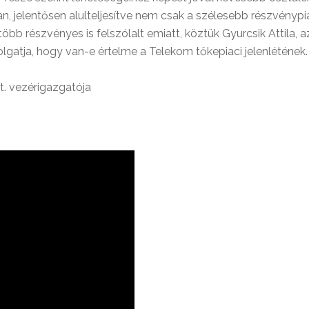
 jelentősen alulteljesítve nem csak a szélesebb részvénypiac
b részvényes is felszólalt emiatt, köztük Gyurcsik Attila, 
gatja, hogy van-e értelme a Telekom tőkepiaci jelenlétének.
t. vezérigazgatója