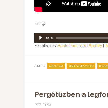
Hang:
Audió
00:00
lejátszó
Feliratkozás:
Apple Podcasts
|
Spotify
|
T
CÍMKÉK:
,
,
ÁRFOLYAM
KISRÉSZVÉNYESEK
KÖZGY
Pergőtűzben a legfo
2022-03-03