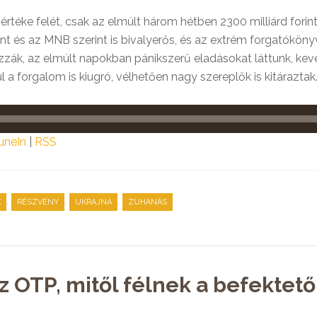
rtéke felét, csak az elmúlt három hétben 2300 milliárd forintt
 és az MNB szerint is bivalyerős, és az extrém forgatóköny
zzák, az elmúlt napokban pánikszerű eladásokat láttunk, kevé
 a forgalom is kiugró, vélhetően nagy szereplők is kitáraztak.
uneIn
|
RSS
,
,
,
K
RÉSZVÉNY
UKRAJNA
ZUHANÁS
 OTP, mitől félnek a befektető