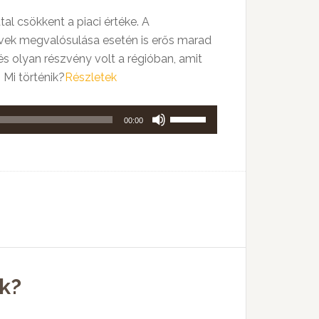
al csökkent a piaci értéke. A
vek megvalósulása esetén is erős marad
s olyan részvény volt a régióban, amit
 Mi történik?
Részletek
A
00:00
hangerő
növeléséhez,
illetőleg
csökkentéséhez
a
Fel/Le
billentyűket
kell
k?
használni.