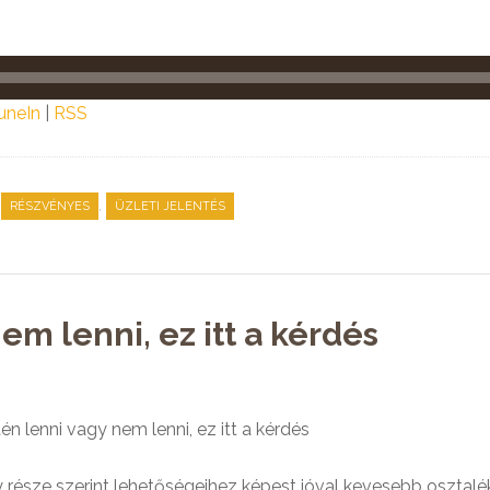
uneIn
|
RSS
,
RÉSZVÉNYES
ÜZLETI JELENTÉS
m lenni, ez itt a kérdés
lenni vagy nem lenni, ez itt a kérdés
észe szerint lehetőségeihez képest jóval kevesebb osztalékot