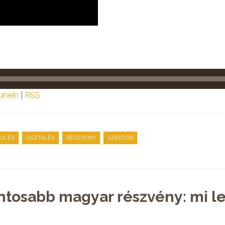
uneIn
|
RSS
,
,
,
ŰLÉS
OSZTALÉK
RÉSZVÉNY
SZEKTOR
ntosabb magyar részvény: mi l