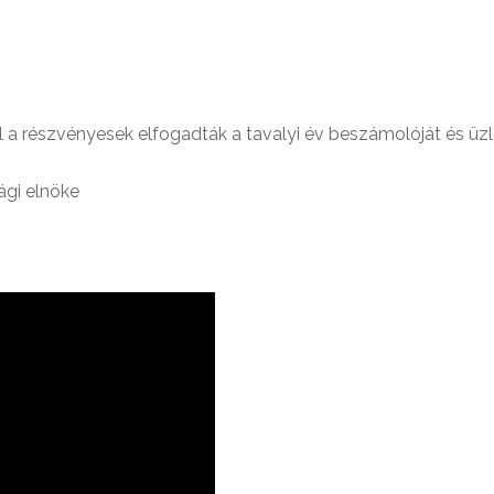
 a részvényesek elfogadták a tavalyi év beszámolóját és üzlet
ági elnöke