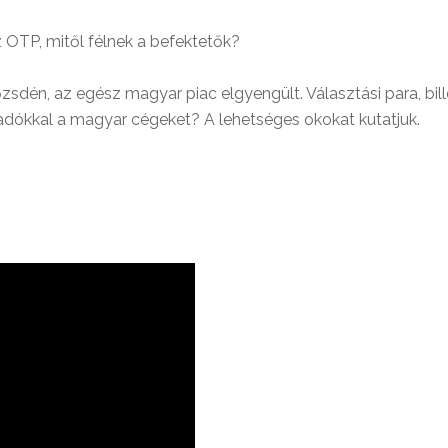
TP, mitől félnek a befektetők?
őzsdén, az egész magyar piac elgyengült. Választási para, bi
önadókkal a magyar cégeket? A lehetséges okokat kutatjuk.