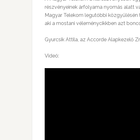
részvényeinek árfolyama nyomás alatt van,
Magyar Telekom legutóbbi közgyűlésén töb
aki a mostani véleménycikkben azt boncol
Gyurcsik Attila, az Accorde Alapkezelő Zr
Videó: