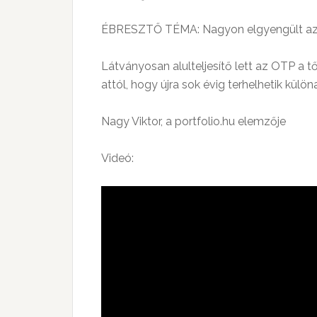
ÉBRESZTŐ TÉMA: Nagyon elgyengült az O
Látványosan alulteljesítő lett az OTP a t
attól, hogy újra sok évig terhelhetik kül
Nagy Viktor, a portfolio.hu elemzője
Videó: