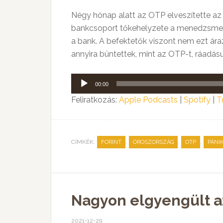
Négy hónap alatt az OTP elveszítette az é
bankcsoport tőkehelyzete a menedzsment
a bank. A befektetők viszont nem ezt ára
annyira büntettek, mint az OTP-t, ráadásul
Audió
00:00
lejátszó
Feliratkozás:
Apple Podcasts
|
Spotify
|
T
CÍMKÉK:
,
,
,
FORINT
OROSZORSZÁG
OTP
PÁNI
Nagyon elgyengült az
2021-12-29