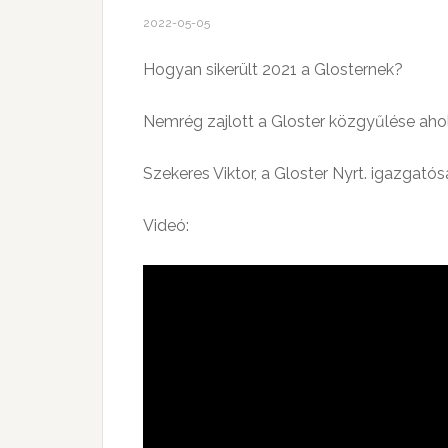
2022-05-05
Hogyan sikerült 2021 a Glosternek?
Nemrég zajlott a Gloster közgyűlése ahol
Szekeres Viktor, a Gloster Nyrt. igazgatós
Videó: