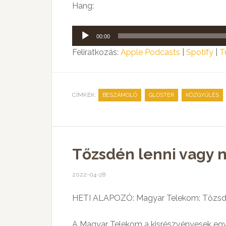
Hang:
Audió
00:00
lejátszó
Feliratkozás:
Apple Podcasts
|
Spotify
|
T
CÍMKÉK:
,
,
,
BESZÁMOLÓ
GLOSTER
KÖZGYŰLÉS
Tőzsdén lenni vagy ne
2022-04-28
HETI ALAPOZÓ: Magyar Telekom: Tőzsdén 
A Magyar Telekom a kisrészvényesek egy r