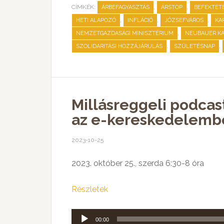
CÍMKÉK:
,
,
ÁRBEFAGYASZTÁS
ÁRSTOP
BEFEKTET
,
,
,
HETI ALAPOZÓ
INFLÁCIÓ
JÓZSEFVÁROS
KA
,
NEMZETGAZDASÁGI MINISZTÉRIUM
NEUBAUER KA
,
,
SZOLIDARITÁSI HOZZÁJÁRULÁS
SZÜLETÉSNAP
Millásreggeli podcas
az e-kereskedelemb
2023-10-25
2023. október 25., szerda 6:30-8 óra
Részletek
Audió
00:00