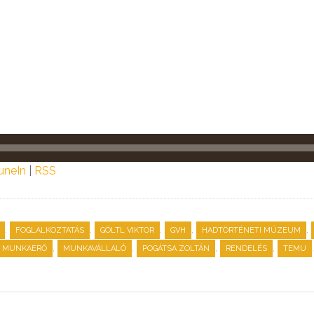
uneIn
|
RSS
,
,
,
,
,
FOGLALKOZTATÁS
GÖLTL VIKTOR
GVH
HADTÖRTÉNETI MÚZEUM
,
,
,
,
MUNKAERŐ
MUNKAVÁLLALÓ
POGÁTSA ZOLTÁN
RENDELÉS
TEMU