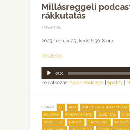
Millásreggeli podcast
rákkutatás
2025-02-25
2025. február 25., kedd 6:30-8 óra
Részletek
Audió
00:00
lejátszó
Feliratkozás:
Apple Podcasts
|
Spotify
|
T
CÍMKÉK:
,
,
3R
ADÓ
ANDRÁSSY GYULA EGYETEM
,
,
,
FŐVÁROS
FRIEDRICH MERZ
GAZDASÁG
GYÓG
,
,
,
KÜZDELEM
LÁNGOS
LAPSZEMLE
MEGELŐ
,
,
RÁKELLENES
RÁKKUTATÁS
SZOLIDARITÁSI HO