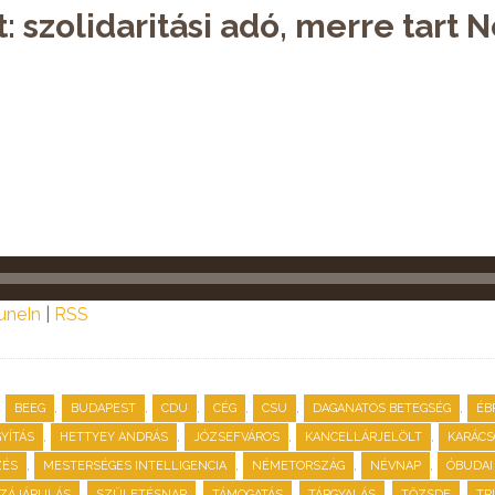
: szolidaritási adó, merre tart
uneIn
|
RSS
,
,
,
,
,
,
,
BEEG
BUDAPEST
CDU
CÉG
CSU
DAGANATOS BETEGSÉG
ÉB
,
,
,
,
YÍTÁS
HETTYEY ANDRÁS
JÓZSEFVÁROS
KANCELLÁRJELÖLT
KARÁC
,
,
,
,
ZÉS
MESTERSÉGES INTELLIGENCIA
NÉMETORSZÁG
NÉVNAP
ÓBUDAI
,
,
,
,
,
ZZÁJÁRULÁS
SZÜLETÉSNAP
TÁMOGATÁS
TÁRGYALÁS
TŐZSDE
TR