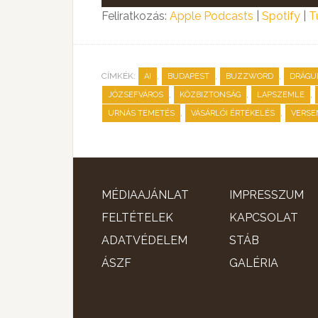
lejátszó
Feliratkozás:
Apple Podcasts
|
Spotify
|
T
CÍMKÉK:
,
,
,
AI
BUDAPEST
BUZZWORD
DRÁGU
,
,
,
JÓZSEFVÁROS
KÖZBIZTONSÁG
LAPSZEMLE
,
,
URNÁS TEMETÉS
VÁSÁRLÓI ÉRTÉKELÉS
VERSE
MÉDIAAJÁNLAT
IMPRESSZUM
FELTÉTELEK
KAPCSOLAT
ADATVÉDELEM
STÁB
ÁSZF
GALÉRIA