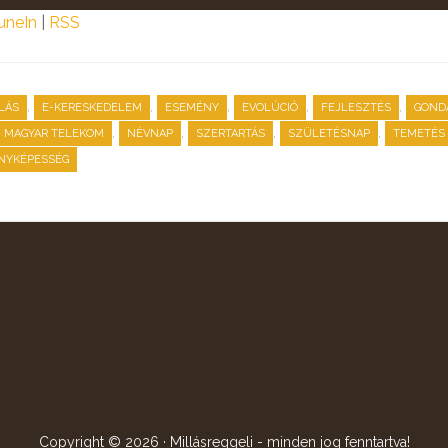
uneIn
|
RSS
,
,
,
,
,
LÁS
E-KERESKEDELEM
ESEMÉNY
EVOLÚCIÓ
FEJLESZTÉS
GOND
,
,
,
,
MAGYAR TELEKOM
NÉVNAP
SZERTARTÁS
SZÜLETÉSNAP
TEMETÉS
NYKÉPESSÉG
Copyright © 2026 · Millásreggeli - minden jog fenntartva!