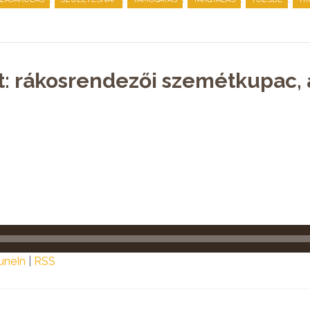
t: rákosrendezői szemétkupac, 
uneIn
|
RSS