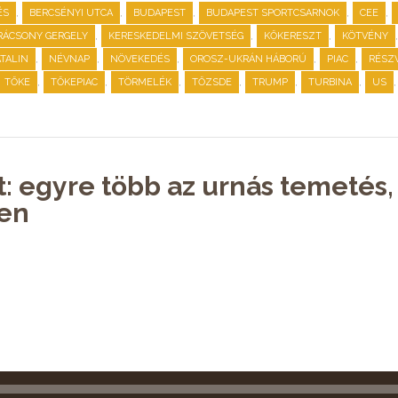
,
,
,
,
,
ÉS
BERCSÉNYI UTCA
BUDAPEST
BUDAPEST SPORTCSARNOK
CEE
,
,
,
RÁCSONY GERGELY
KERESKEDELMI SZÖVETSÉG
KŐKERESZT
KÖTVÉNY
,
,
,
,
,
TALIN
NÉVNAP
NÖVEKEDÉS
OROSZ-UKRÁN HÁBORÚ
PIAC
RÉSZ
,
,
,
,
,
,
TŐKE
TŐKEPIAC
TÖRMELÉK
TŐZSDE
TRUMP
TURBINA
US
t: egyre több az urnás temetés
en