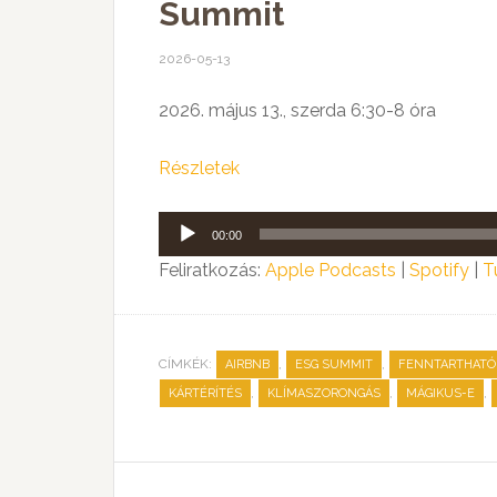
Summit
2026-05-13
2026. május 13., szerda 6:30-8 óra
Részletek
Audió
00:00
lejátszó
Feliratkozás:
Apple Podcasts
|
Spotify
|
T
CÍMKÉK:
,
,
AIRBNB
ESG SUMMIT
FENNTARTHATÓ
,
,
,
KÁRTÉRÍTÉS
KLÍMASZORONGÁS
MÁGIKUS-E