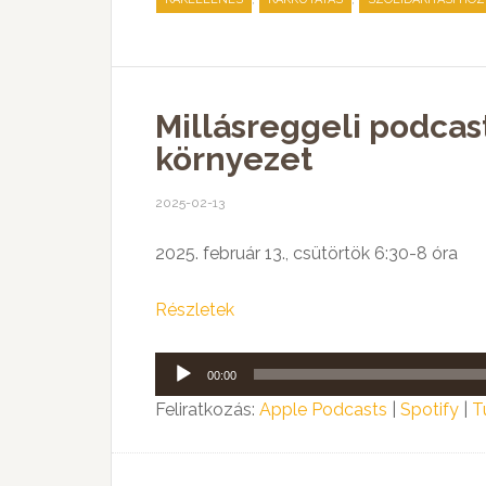
Millásreggeli podcas
környezet
2025-02-13
2025. február 13., csütörtök 6:30-8 óra
Részletek
Audió
00:00
lejátszó
Feliratkozás:
Apple Podcasts
|
Spotify
|
T