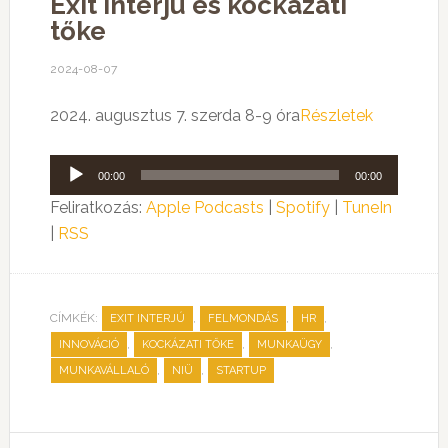
Exit interjú és kockázati
tőke
2024-08-07
2024. augusztus 7. szerda 8-9 óra
Részletek
Audió
00:00
00:00
lejátszó
Feliratkozás:
Apple Podcasts
|
Spotify
|
TuneIn
|
RSS
CÍMKÉK:
,
,
,
EXIT INTERJÚ
FELMONDÁS
HR
,
,
,
INNOVÁCIÓ
KOCKÁZATI TŐKE
MUNKAÜGY
,
,
MUNKAVÁLLALÓ
NIÜ
STARTUP