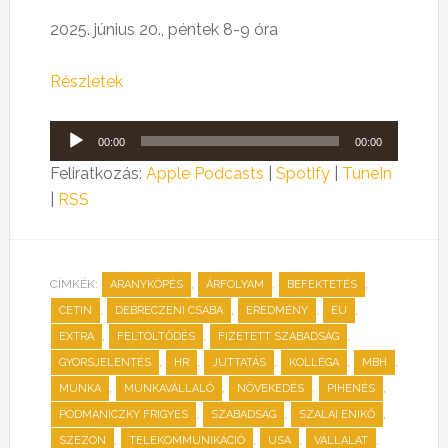
2025. június 20., péntek 8-9 óra
Részletek
Audió
00:00
00:00
lejátszó
Feliratkozás:
Apple Podcasts
|
Spotify
|
TuneIn
|
RSS
CÍMKÉK:
,
,
,
ARANYKÖPÉS
ÁRFOLYAM
BEFEKTETÉS
,
,
,
,
CETIN
DEBRECZENI CSABA
EREDMÉNY
EU
,
,
,
EXTRA
FELTÖLTŐDÉS
FIZETETT SZABADSÁG
,
,
,
,
,
GYORSJELENTÉS
HR
JUTTATÁS
KOLLÉGA
MBH
,
,
,
,
MUNKA
MUNKAVÁLLALÓ
NÖVEKEDÉS
PIHENÉS
,
,
,
PODMANICZKY FRIGYES
SZABADSÁG
SZALAI ENIKŐ
,
,
,
,
SZEZON
TELEKOMMUNIKÁCIÓ
USA
VÁLLALAT