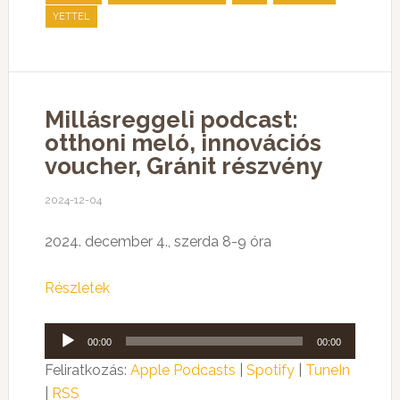
YETTEL
Millásreggeli podcast:
otthoni meló, innovációs
voucher, Gránit részvény
2024-12-04
2024. december 4., szerda 8-9 óra
Részletek
Audió
00:00
00:00
lejátszó
Feliratkozás:
Apple Podcasts
|
Spotify
|
TuneIn
|
RSS