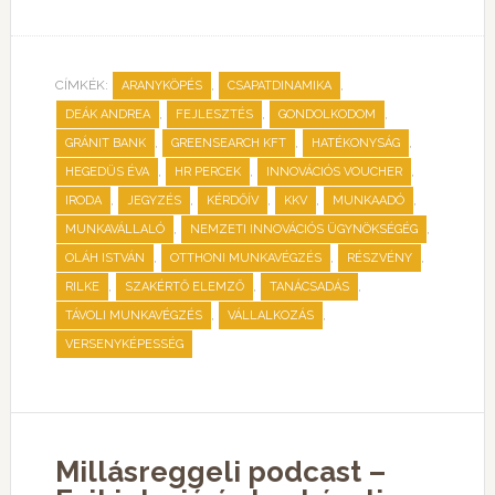
CÍMKÉK:
,
,
ARANYKÖPÉS
CSAPATDINAMIKA
,
,
,
DEÁK ANDREA
FEJLESZTÉS
GONDOLKODOM
,
,
,
GRÁNIT BANK
GREENSEARCH KFT
HATÉKONYSÁG
,
,
,
HEGEDÜS ÉVA
HR PERCEK
INNOVÁCIÓS VOUCHER
,
,
,
,
,
IRODA
JEGYZÉS
KÉRDŐÍV
KKV
MUNKAADÓ
,
,
MUNKAVÁLLALÓ
NEMZETI INNOVÁCIÓS ÜGYNÖKSÉGÉG
,
,
,
OLÁH ISTVÁN
OTTHONI MUNKAVÉGZÉS
RÉSZVÉNY
,
,
,
RILKE
SZAKÉRTŐ ELEMZŐ
TANÁCSADÁS
,
,
TÁVOLI MUNKAVÉGZÉS
VÁLLALKOZÁS
VERSENYKÉPESSÉG
Millásreggeli podcast –