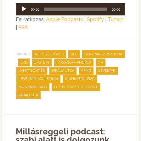
Audió
00:00
00:00
lejátszó
Feliratkozás:
Apple Podcasts
|
Spotify
|
TuneIn
|
RSS
CÍMKÉK:
,
,
AUTÓSÜLDÖZÉS
BÉR
BÉRTRANSZPARENCIA
,
,
,
,
,
EKB
EPSTEIN
FARKASOVÁ ANDREA
HR
,
,
,
,
KAMATDÖNTÉS
KIRÁLY UTCA
KPMG
LEVÉLTÁR
,
,
LEVÉLTÁRI KOLLÉGIUM
MUNKAERŐ-PIAC
,
,
MUNKAVÁLLALÓ
OTP ELEMZÉSI KÖZPONT
VÁRADI BEA
Millásreggeli podcast:
szabi alatt is dolgozunk,