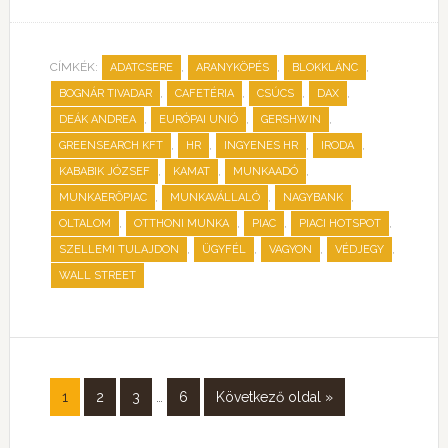
CÍMKÉK:
,
,
,
ADATCSERE
ARANYKÖPÉS
BLOKKLÁNC
,
,
,
,
BOGNÁR TIVADAR
CAFETÉRIA
CSÚCS
DAX
,
,
,
DEÁK ANDREA
EURÓPAI UNIÓ
GERSHWIN
,
,
,
,
GREENSEARCH KFT
HR
INGYENES HR
IRODA
,
,
,
KABABIK JÓZSEF
KAMAT
MUNKAADÓ
,
,
,
MUNKAERŐPIAC
MUNKAVÁLLALÓ
NAGYBANK
,
,
,
,
OLTALOM
OTTHONI MUNKA
PIAC
PIACI HOTSPOT
,
,
,
,
SZELLEMI TULAJDON
ÜGYFÉL
VAGYON
VÉDJEGY
WALL STREET
1
2
3
…
6
Következő oldal »