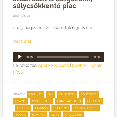
súlycsökkentő piac
2025-08-21
2025. augusztus 21., csütörtök 6:30-8 óra
Részletek
Audió
00:00
00:00
lejátszó
Feliratkozás:
Apple Podcasts
|
Spotify
|
TuneIn
|
RSS
CÍMKÉK:
,
,
,
,
ARCULAT
BKK
BUDAPEST
CONCORDE
,
,
,
CSAPÁS
CSÖKKENTÉS
DANCSÁK LAURA
DOLGOZÓ
,
,
,
,
,
ELHÍZÁS
ELVÁRÁS
ESEMÉNY
FOGYASZTÓSZER
,
,
,
,
FOLYÁS
FŐVÁROS
GLP-1
GYÓGYSZER