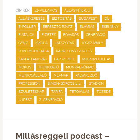
CÍMKÉK:
,
,
42-VILLAMOS
ÁLLÁSINTERJÚ
,
,
,
,
ÁLLÁSKERESÉS
BIZTOSÍTÁS
BUDAPEST
DÍJ
,
,
,
,
E-ROLLER
ÉBRESZTŐ ROVAT
ELVÁRÁS
ESEMÉNY
,
,
,
,
FIATALOK
FIZETÉS
FŐVÁROS
GENERÁCIÓ
,
,
,
,
GENZ
ISKOLA
JÁTSZÓTÁR
JOGSZABÁLY
,
,
JÖVŐ MOBILITÁSA
KARÁCSONY GERGELY
,
,
,
KÁRPÁTI ANDRÁS
LAPSZEMLE
MIKROMOBILITÁS
,
,
,
MÓKUS
MUNKAADÓ
MUNKAERŐPIAC
,
,
,
MUNKAVÁLLALÓ
NÉVNAP
PÁLYAKEZDŐ
,
,
,
PROFESSION
SIMON-GÖRÖCS LILI
STADION
,
,
,
,
SZÜLETÉSNAP
TARIFA
TETOVÁLÁS
TŐZSDE
,
ÚJPEST
Z-GENERÁCIÓ
Millásreggeli podcast –