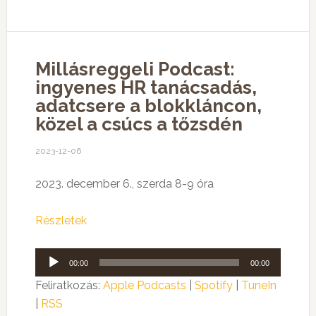
Millásreggeli Podcast:
ingyenes HR tanácsadás,
adatcsere a blokkláncon,
közel a csúcs a tőzsdén
2023-12-06
2023. december 6., szerda 8-9 óra
Részletek
Audió
00:00
00:00
lejátszó
Feliratkozás:
Apple Podcasts
|
Spotify
|
TuneIn
|
RSS