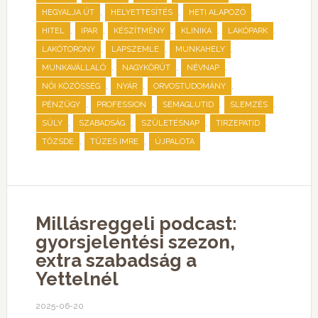
,
,
,
HEGYALJA ÚT
HELYETTESÍTÉS
HETI ALAPOZÓ
,
,
,
,
,
HITEL
IPAR
KÉSZÍTMÉNY
KLINIKA
LAKÓPARK
,
,
,
LAKÓTORONY
LAPSZEMLE
MUNKAHELY
,
,
,
MUNKAVÁLLALÓ
NAGYKÖRÚT
NÉVNAP
,
,
,
NŐI KÖZÖSSÉG
NYÁR
ORVOSTUDOMÁNY
,
,
,
,
PÉNZÜGY
PROFESSION
SEMAGLUTID
SLEMZÉS
,
,
,
,
SÚLY
SZABADSÁG
SZÜLETÉSNAP
TIRZEPATID
,
,
TŐZSDE
TÜZES IMRE
ÚJPALOTA
Millásreggeli podcast:
gyorsjelentési szezon,
extra szabadság a
Yettelnél
2025-06-20