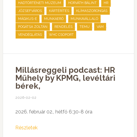
,
,
,
HADTÖRTÉNETI MÚZEUM
HORVÁTH BÁLINT
HR
,
,
,
JÓZSEFVÁROS
KÁRTÉRÍTÉS
KLÍMASZORONGÁS
,
,
,
MÁGIKUS-E
MUNKAERŐ
MUNKAVÁLLALÓ
,
,
,
,
POGÁTSA ZOLTÁN
RENDELÉS
TEMU
VÁM
,
VENDÉGLÁTÁS
WHC CSOPORT
Millásreggeli podcast: HR
Műhely by KPMG, levéltári
bérek,
2026-02-02
2026. február 02., hétfő 6:30-8 óra
Részletek