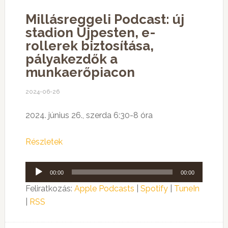
Millásreggeli Podcast: új
stadion Újpesten, e-
rollerek biztosítása,
pályakezdők a
munkaerőpiacon
2024-06-26
2024. június 26., szerda 6:30-8 óra
Részletek
Audió
00:00
00:00
lejátszó
Feliratkozás:
Apple Podcasts
|
Spotify
|
TuneIn
|
RSS