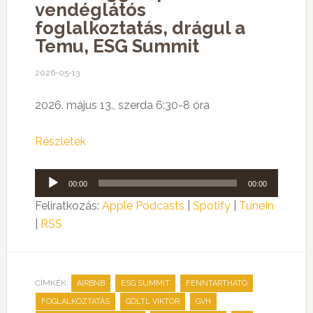
vendéglátós
foglalkoztatás, drágul a
Temu, ESG Summit
2026-05-13
2026. május 13., szerda 6:30-8 óra
Részletek
Audió
00:00
00:00
lejátszó
Feliratkozás:
Apple Podcasts
|
Spotify
|
TuneIn
|
RSS
CÍMKÉK:
,
,
,
AIRBNB
ESG SUMMIT
FENNTARTHATÓ
,
,
,
FOGLALKOZTATÁS
GÖLTL VIKTOR
GVH