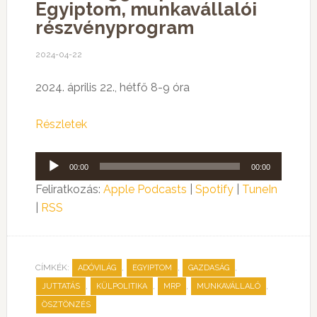
Egyiptom, munkavállalói
részvényprogram
2024-04-22
2024. április 22., hétfő 8-9 óra
Részletek
Audió
00:00
00:00
lejátszó
Feliratkozás:
Apple Podcasts
|
Spotify
|
TuneIn
|
RSS
CÍMKÉK:
,
,
,
ADÓVILÁG
EGYIPTOM
GAZDASÁG
,
,
,
,
JUTTATÁS
KÜLPOLITIKA
MRP
MUNKAVÁLLALÓ
ÖSZTÖNZÉS