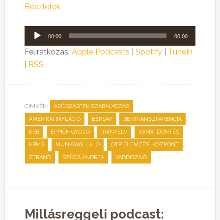
Részletek
Audió
00:00
00:00
lejátszó
Feliratkozás:
Apple Podcasts
|
Spotify
|
TuneIn
|
RSS
CÍMKÉK:
,
ADÓSSÁGFÉK SZABÁLYOZÁS
,
,
,
AMERIKAI INFLÁCIÓ
BÉRSÁV
BÉRTRANSZPARENCIA
,
,
,
,
EKB
EPPICH GYŐZŐ
IRÁNYELV
KAMATDÖNTÉS
,
,
,
KPMG
MUNKAVÁLLALÓ
OTP ELEMZÉSI KÖZPONT
,
,
STRAND
SZŰCS ANDREA
VADDISZNÓ
Millásreggeli podcast: