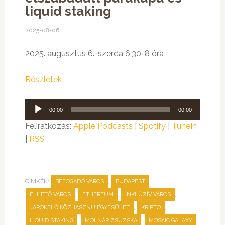
liquid staking
2025-08-06
2025. augusztus 6., szerda 6.30-8 óra
Részletek
Audió
00:00
00:00
lejátszó
Feliratkozás:
Apple Podcasts
|
Spotify
|
TuneIn
|
RSS
CÍMKÉK:
,
,
BEFOGADÓ VÁROS
BUDAPEST
,
,
,
ÉLHETŐ VÁROS
ETHEREUM
INKLÚZÍV VÁROS
,
,
JÁRÓKELŐ KÖZHASZNÚ EGYESÜLET
KRIPTO
,
,
,
LIQUID STAKING
MOLNÁR ZSUZSKA
MOSAIC GALAXY