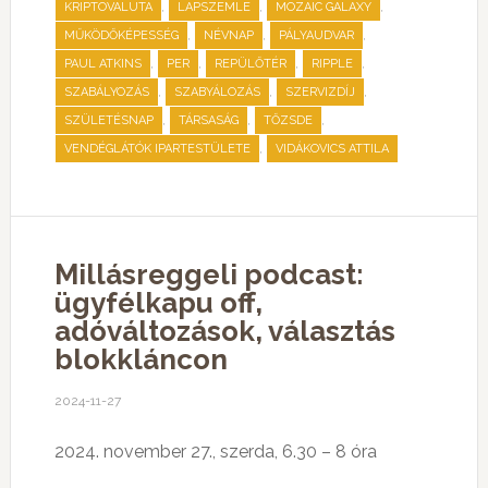
,
,
,
KRIPTOVALUTA
LAPSZEMLE
MOZAIC GALAXY
,
,
,
MŰKÖDŐKÉPESSÉG
NÉVNAP
PÁLYAUDVAR
,
,
,
,
PAUL ATKINS
PER
REPÜLŐTÉR
RIPPLE
,
,
,
SZABÁLYOZÁS
SZABYÁLOZÁS
SZERVIZDÍJ
,
,
,
SZÜLETÉSNAP
TÁRSASÁG
TŐZSDE
,
VENDÉGLÁTÓK IPARTESTÜLETE
VIDÁKOVICS ATTILA
Millásreggeli podcast:
ügyfélkapu off,
adóváltozások, választás
blokkláncon
2024-11-27
2024. november 27., szerda, 6.30 – 8 óra