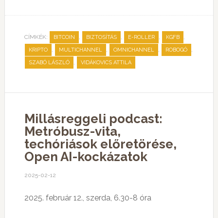
CÍMKÉK:
,
,
,
,
BITCOIN
BIZTOSÍTÁS
E-ROLLER
KGFB
,
,
,
,
KRIPTO
MULTICHANNEL
OMNICHANNEL
ROBOGÓ
,
SZABÓ LÁSZLÓ
VIDÁKOVICS ATTILA
Millásreggeli podcast:
Metróbusz-vita,
techóriások előretörése,
Open AI-kockázatok
2025-02-12
2025. február 12., szerda, 6.30-8 óra