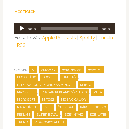
Részletek
Audió
00:00
00:00
lejátszó
Feliratkozás:
Apple Podcasts
|
Spotify
|
TuneIn
|
RSS
CÍMKÉK:
,
,
,
,
AI
AMAZON
BERUHÁZÁS
BEVÉTEL
,
,
,
BLOKKLÁNC
GOOGLE
HIRDETŐ
,
,
INTERNATIONAL BUSINESS SCHOOL
KRIPTO
,
,
,
MÁGIKUS-E
MAGYAR REKLÁMSZÖVETSÉG
META
,
,
,
MICROSOFT
MITOSZ
MOZAIC GALAXY
,
,
,
,
NAGY BÁLINT
NFL
ÖNTUDAT
RÁKOSRENDEZŐ
,
,
,
,
REKLÁM
SUPER BOWL
SZENNYVÍZ
SZÍNJÁTÉK
,
TREND
VIDÁKOVICS ATTILA