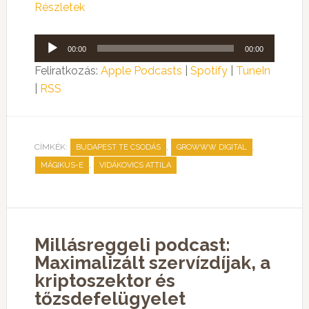
Részletek
Audió
00:00
00:00
lejátszó
Feliratkozás:
Apple Podcasts
|
Spotify
|
TuneIn
|
RSS
CÍMKÉK:
,
,
BUDAPEST TE CSODÁS
GROWWW DIGITAL
,
MÁGIKUS-E
VIDÁKOVICS ATTILA
Millásreggeli podcast:
Maximalizált szervízdíjak, a
kriptoszektor és
tőzsdefelügyelet