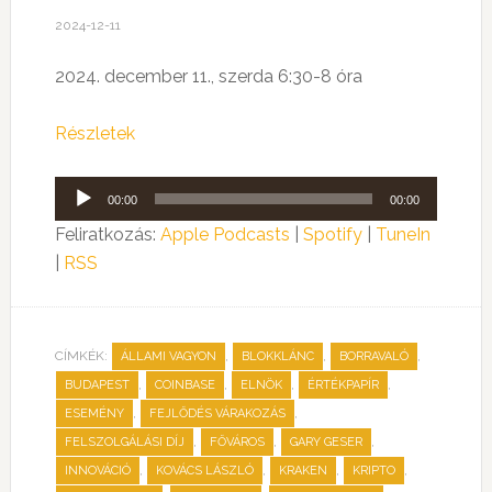
2024-12-11
2024. december 11., szerda 6:30-8 óra
Részletek
Audió
00:00
00:00
lejátszó
Feliratkozás:
Apple Podcasts
|
Spotify
|
TuneIn
|
RSS
CÍMKÉK:
,
,
,
ÁLLAMI VAGYON
BLOKKLÁNC
BORRAVALÓ
,
,
,
,
BUDAPEST
COINBASE
ELNÖK
ÉRTÉKPAPÍR
,
,
ESEMÉNY
FEJLŐDÉS VÁRAKOZÁS
,
,
,
FELSZOLGÁLÁSI DÍJ
FŐVÁROS
GARY GESER
,
,
,
,
INNOVÁCIÓ
KOVÁCS LÁSZLÓ
KRAKEN
KRIPTO