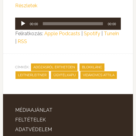
Részletek
Audió
00:00
00:00
lejátszó
Feliratkozás:
Apple Podcasts
|
Spotify
|
TuneIn
|
RSS
CÍMKÉK:
,
,
ADÓZÁSRÓL ÉRTHETŐEN
BLOKKLÁNC
,
,
LEITNERLEITNER
ÜGYFÉLKAPU
VIDÁKOVICS ATTILA
MÉDIAAJÁNLAT
FELTÉTELEK
ADATVÉDELEM