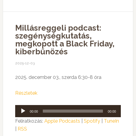
Millásreggeli podcast:
szegénységkutatás,
megkopott a Black Friday,
kiberbűnözés
2025-12-03
2025. december 03., szerda 6:30-8 óra
Részletek
Audió
00:00
00:00
lejátszó
Feliratkozás:
Apple Podcasts
|
Spotify
|
TuneIn
|
RSS