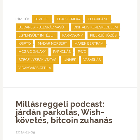
CÍMKÉK:
,
,
,
BEVÉTEL
BLACK FRIDAY
BLOKKLÁNC
,
,
BUDAPEST–BELGRÁD VASÚT
DIGITÁLIS KERESKEDELEM
,
,
,
EGYENSÚLY INTÉZET
KARÁCSONY
KIBERBŰNÖZÉS
,
,
,
KRIPTO
MADAR NORBERT
MAREK BERTRAM
,
,
,
MOZAIC GALAXY
PARKOLÁS
PWC
,
,
,
SZEGÉNYSÉGKUTATÁS
ÜNNEP
VÁSÁRLÁS
VIDÁKOVICS ATTILA
Millásreggeli podcast:
járdán parkolás, Wish-
követés, bitcoin zuhanás
2025-11-05