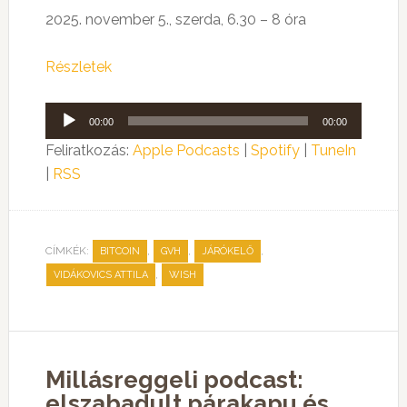
2025. november 5., szerda, 6.30 – 8 óra
Részletek
Audió
00:00
00:00
lejátszó
Feliratkozás:
Apple Podcasts
|
Spotify
|
TuneIn
|
RSS
CÍMKÉK:
,
,
,
BITCOIN
GVH
JÁRÓKELŐ
,
VIDÁKOVICS ATTILA
WISH
Millásreggeli podcast:
elszabadult párakapu és