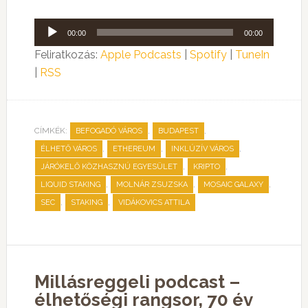
Audió
00:00
00:00
lejátszó
Feliratkozás:
Apple Podcasts
|
Spotify
|
TuneIn
|
RSS
CÍMKÉK:
,
,
BEFOGADÓ VÁROS
BUDAPEST
,
,
,
ÉLHETŐ VÁROS
ETHEREUM
INKLÚZÍV VÁROS
,
,
JÁRÓKELŐ KÖZHASZNÚ EGYESÜLET
KRIPTO
,
,
,
LIQUID STAKING
MOLNÁR ZSUZSKA
MOSAIC GALAXY
,
,
SEC
STAKING
VIDÁKOVICS ATTILA
Millásreggeli podcast –
élhetőségi rangsor, 70 év