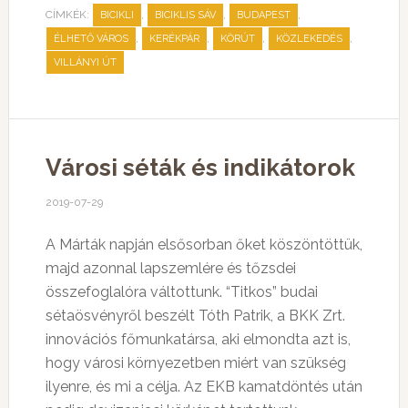
CÍMKÉK:
,
,
,
BICIKLI
BICIKLIS SÁV
BUDAPEST
,
,
,
,
ÉLHETŐ VÁROS
KERÉKPÁR
KÖRÚT
KÖZLEKEDÉS
VILLÁNYI ÚT
Városi séták és indikátorok
2019-07-29
A Márták napján elsősorban őket köszöntöttük,
majd azonnal lapszemlére és tőzsdei
összefoglalóra váltottunk. “Titkos” budai
sétaösvényről beszélt Tóth Patrik, a BKK Zrt.
innovációs főmunkatársa, aki elmondta azt is,
hogy városi környezetben miért van szükség
ilyenre, és mi a célja. Az EKB kamatdöntés után