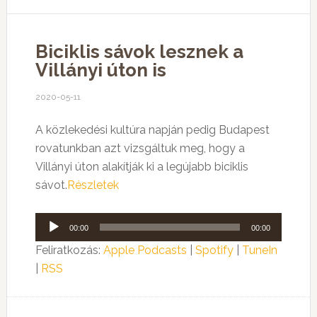
Biciklis sávok lesznek a
Villányi úton is
2020-05-11
A közlekedési kultúra napján pedig Budapest
rovatunkban azt vizsgáltuk meg, hogy a
Villányi úton alakítják ki a legújabb biciklis
sávot.
Részletek
Audió
00:00
00:00
lejátszó
Feliratkozás:
Apple Podcasts
|
Spotify
|
TuneIn
|
RSS