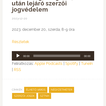
után lejáró szerzői
jogvédelem
2023-12-20
2023. december 20., szerda, 8-9 óra
Részletek
Audió
00:00
00:00
lejátszó
Feliratkozás:
Apple Podcasts
|
Spotify
|
TuneIn
|
RSS
CÍMKÉK:
,
,
ÉLHETŐ VÁROS
NÉGYZETMÉTER
,
SZERZŐI JOGOK
SZTNH