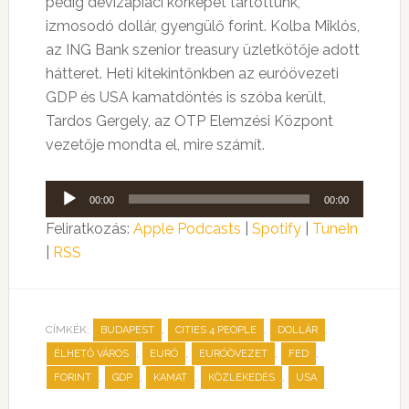
pedig devizapiaci körképet tartottunk,
izmosodó dollár, gyengülő forint. Kolba Miklós,
az ING Bank szenior treasury üzletkötője adott
hátteret. Heti kitekintőnkben az euróövezeti
GDP és USA kamatdöntés is szóba került,
Tardos Gergely, az OTP Elemzési Központ
vezetője mondta el, mire számít.
Audió
00:00
00:00
lejátszó
Feliratkozás:
Apple Podcasts
|
Spotify
|
TuneIn
|
RSS
CÍMKÉK:
,
,
,
BUDAPEST
CITIES 4 PEOPLE
DOLLÁR
,
,
,
,
ÉLHETŐ VÁROS
EURÓ
EURÓÖVEZET
FED
,
,
,
,
FORINT
GDP
KAMAT
KÖZLEKEDÉS
USA