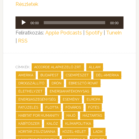
Részletek
Audió
00:00
00:00
lejátszó
Feliratkozás:
Apple Podcasts
|
Spotify
|
TuneIn
|
RSS
CÍMKÉK:
,
,
ACCORDE ALAPKEZELŐ ZRT.
ÁLLAM
,
,
,
,
AMERIKA
BUDAPEST
CSEMPÉSZET
DÉL-AMERIKA
,
,
,
DROGSZÁLLÍTÓ
DRÓN
ÉBRESZTŐ ROVAT
,
,
ÉLETHELYZET
ENERGIAHATÉKONYSÁG
,
,
,
ENERGIASZEGÉNYSÉG
ESEMÉNY
EURÓPA
,
,
,
,
FATÜZELÉS
FLOTTA
FŐVÁROS
FŰTÉS
,
,
,
HABITAT FOR HUMANITY
HAJÓ
HÁZTARTÁS
,
,
,
KÁBÍTÓSZER
KALÓZ
KLÍMAPOLITIKA
,
,
,
KORITÁR ZSUZSANNA
KÖZEL-KELET
LADIK