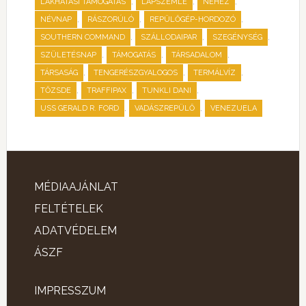
,
,
,
LAKHATÁSI TÁMOGATÁS
LAPSZEMLE
NEHÉZ
,
,
,
NÉVNAP
RÁSZORÚLÓ
REPÜLŐGÉP-HORDOZÓ
,
,
,
SOUTHERN COMMAND
SZÁLLODAIPAR
SZEGÉNYSÉG
,
,
,
SZÜLETÉSNAP
TÁMOGATÁS
TÁRSADALOM
,
,
,
TÁRSASÁG
TENGERÉSZGYALOGOS
TERMÁLVÍZ
,
,
,
TŐZSDE
TRAFFIPAX
TUNKLI DANI
,
,
USS GERALD R. FORD
VADÁSZREPÜLŐ
VENEZUELA
MÉDIAAJÁNLAT
FELTÉTELEK
ADATVÉDELEM
ÁSZF
IMPRESSZUM