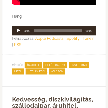
Hang:
Audió
00:00
00:00
lejátszó
Feliratkozás:
Apple Podcasts
|
Spotify
|
TuneIn
|
RSS
CÍMKÉK:
,
,
,
ÁRUHITEL
BETÉTI KÁRTYA
ERSTE BANK
,
,
HITEL
HITELKÁRTYA
KÖLCSÖN
Kedvesség, díszkivilágítás,
szállodaipar, áruhitel,