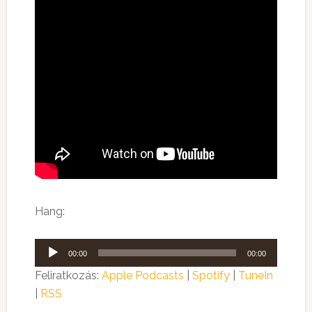
Hang:
Audió
00:00
00:00
lejátszó
Feliratkozás:
Apple Podcasts
|
Spotify
|
TuneIn
|
RSS