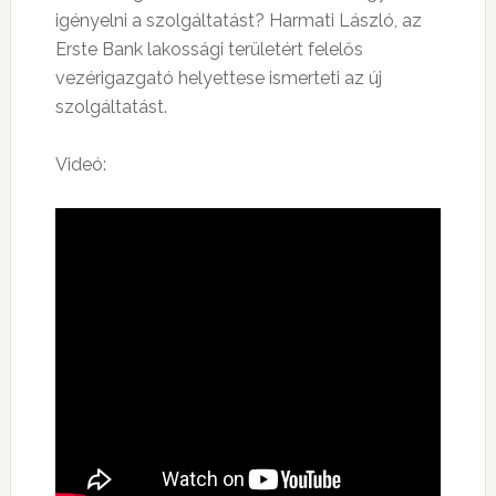
igényelni a szolgáltatást? Harmati László, az
Erste Bank lakossági területért felelős
vezérigazgató helyettese ismerteti az új
szolgáltatást.
Videó: