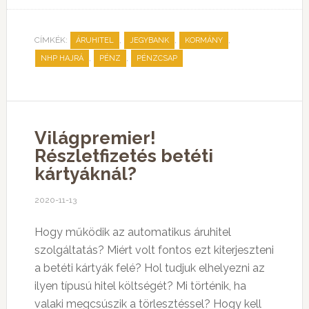
CÍMKÉK:
,
,
,
ÁRUHITEL
JEGYBANK
KORMÁNY
,
,
NHP HAJRÁ
PÉNZ
PÉNZCSAP
Világpremier!
Részletfizetés betéti
kártyáknál?
2020-11-13
Hogy működik az automatikus áruhitel
szolgáltatás? Miért volt fontos ezt kiterjeszteni
a betéti kártyák felé? Hol tudjuk elhelyezni az
ilyen típusú hitel költségét? Mi történik, ha
valaki megcsúszik a törlesztéssel? Hogy kell