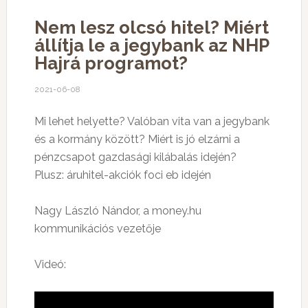
Nem lesz olcsó hitel? Miért
állítja le a jegybank az NHP
Hajrá programot?
2021-06-08
Mi lehet helyette? Valóban vita van a jegybank
és a kormány között? Miért is jó elzárni a
pénzcsapot gazdasági kilábalás idején?
Plusz: áruhitel-akciók foci eb idején
Nagy László Nándor, a money.hu
kommunikációs vezetője
Videó: