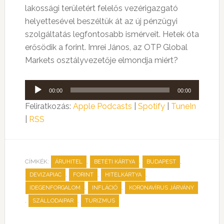
lakossági területért felelős vezérigazgató
helyettesével beszéltük át az új pénzügyi
szolgáltatás legfontosabb ismérveit. Hetek óta
erősödik a forint. Imrei János, az OTP Global
Markets osztályvezetője elmondja miért?
Audió
00:00
00:00
lejátszó
Feliratkozás:
Apple Podcasts
|
Spotify
|
TuneIn
|
RSS
CÍMKÉK:
,
,
,
ÁRUHITEL
BETÉTI KÁRTYA
BUDAPEST
,
,
,
DEVIZAPIAC
FORINT
HITELKÁRTYA
,
,
IDEGENFORGALOM
INFLÁCIÓ
KORONAVÍRUS JÁRVÁNY
,
,
SZÁLLODAIPAR
TURIZMUS