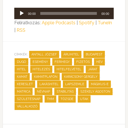
Audió
00:00
00:00
lejátszó
Feliratkozás:
Apple Podcasts
|
Spotify
|
TuneIn
|
RSS
CÍMKÉK:
,
,
,
ANTALL JÓZSEF
ÁRUHITEL
BUDAPEST
,
,
,
,
,
DUGÓ
ESEMÉNY
FERIHEGY
FIZETŐS
HÉV
,
,
,
,
HITEL
HITELEZÉS
HITELFELVÉTEL
JÁRAT
,
,
,
KAMAT
KAMATPLAFON
KARÁCSONY GERGELY
,
,
,
,
KERESLET
LAKÁSHITEL
LAPSZEMLE
MÁGIKUS-E
,
,
,
,
MATRICA
NÉVNAP
STABILITÁS
SZÉKELY ÁGOSTON
,
,
,
,
SZÜLETÉSNAP
THM
TŐZSDE
UTAK
VÁLLALKOZÓ