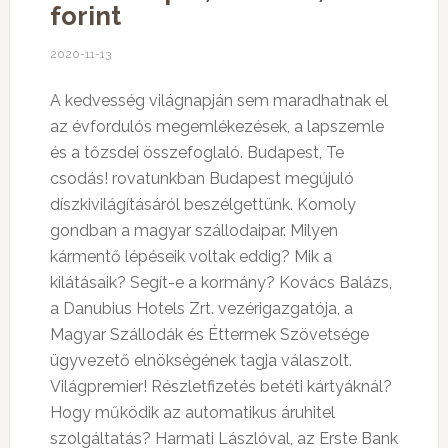
forint
2020-11-13
A kedvesség világnapján sem maradhatnak el
az évfordulós megemlékezések, a lapszemle
és a tőzsdei összefoglaló. Budapest, Te
csodás! rovatunkban Budapest megújuló
díszkivilágításáról beszélgettünk. Komoly
gondban a magyar szállodaipar. Milyen
kármentő lépéseik voltak eddig? Mik a
kilátásaik? Segít-e a kormány? Kovács Balázs,
a Danubius Hotels Zrt. vezérigazgatója, a
Magyar Szállodák és Éttermek Szövetsége
ügyvezető elnökségének tagja válaszolt.
Világpremier! Részletfizetés betéti kártyáknál?
Hogy működik az automatikus áruhitel
szolgáltatás? Harmati Lászlóval, az Erste Bank