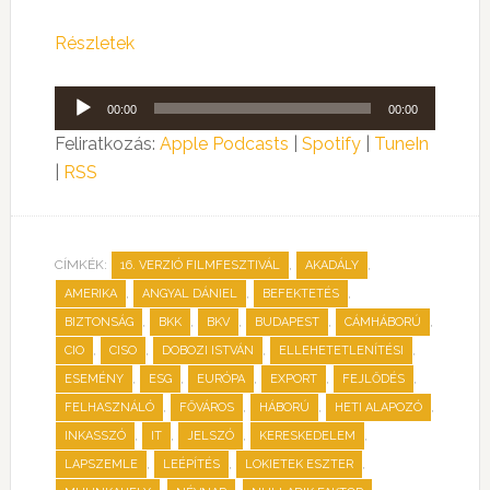
Részletek
Audió
00:00
00:00
lejátszó
Feliratkozás:
Apple Podcasts
|
Spotify
|
TuneIn
|
RSS
CÍMKÉK:
,
,
16. VERZIÓ FILMFESZTIVÁL
AKADÁLY
,
,
,
AMERIKA
ANGYAL DÁNIEL
BEFEKTETÉS
,
,
,
,
,
BIZTONSÁG
BKK
BKV
BUDAPEST
CÁMHÁBORÚ
,
,
,
,
CIO
CISO
DOBOZI ISTVÁN
ELLEHETETLENÍTÉSI
,
,
,
,
,
ESEMÉNY
ESG
EURÓPA
EXPORT
FEJLŐDÉS
,
,
,
,
FELHASZNÁLÓ
FŐVÁROS
HÁBORÚ
HETI ALAPOZÓ
,
,
,
,
INKASSZÓ
IT
JELSZÓ
KERESKEDELEM
,
,
,
LAPSZEMLE
LEÉPÍTÉS
LOKIETEK ESZTER