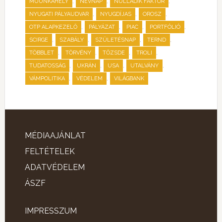
,
,
,
MUUNKAHELY
NÉVNAP
NULLADIK FAKTOR
,
,
,
NYUGATI PÁLYAUDVAR
NYUGDÍJAS
OROSZ
,
,
,
,
OTP ALAPKEZELŐ
PÁLYÁZAT
PIAC
PORTFÓLIÓ
,
,
,
,
SCIRGE
SZABÁLY
SZÜLETÉSNAP
TERND
,
,
,
,
TÖBBLET
TÖRVÉNY
TŐZSDE
TROLI
,
,
,
,
TUDATOSSÁG
UKRÁN
USA
UTALVÁNY
,
,
VÁMPOLITIKA
VÉDELEM
VILÁGBANK
MÉDIAAJÁNLAT
FELTÉTELEK
ADATVÉDELEM
ÁSZF
IMPRESSZUM