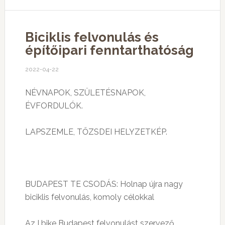
Biciklis felvonulás és
építőipari fenntarthatóság
2022-04-22
NÉVNAPOK, SZÜLETÉSNAPOK,
ÉVFORDULÓK.
LAPSZEMLE, TŐZSDEI HELYZETKÉP.
BUDAPEST TE CSODÁS: Holnap újra nagy
biciklis felvonulás, komoly célokkal
Az I bike Budapest felvonulást szervező