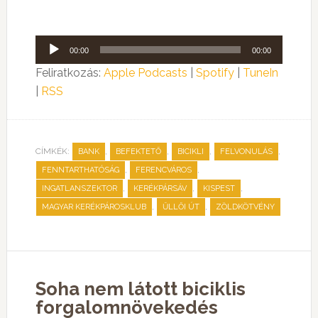
Audió
00:00
00:00
lejátszó
Feliratkozás:
Apple Podcasts
|
Spotify
|
TuneIn
|
RSS
CÍMKÉK:
,
,
,
,
BANK
BEFEKTETŐ
BICIKLI
FELVONULÁS
,
,
FENNTARTHATÓSÁG
FERENCVÁROS
,
,
,
INGATLANSZEKTOR
KERÉKPÁRSÁV
KISPEST
,
,
MAGYAR KERÉKPÁROSKLUB
ŰLLŐI ÚT
ZÖLDKÖTVÉNY
Soha nem látott biciklis
forgalomnövekedés