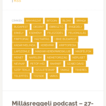
|
RSS
CÍMKÉK:
,
,
,
,
BÁNYÁSZAT
BITCOIN
BLOKK
BRINGA
,
,
,
,
BUDAPEST
DECENT
ÉBRESZTŐ
ENGEDÉLY
,
,
,
,
ERKÉLY
ESEMÉNY
FELEZŐDÉS
FELVONULÁS
,
,
,
FRIPTOPIAC
HÁZTARTÁS
I BIKE BUDAPEST
,
,
,
KÁDÁR MELINDA
KERÉKPÁR
KRIPTOPEDIA
,
,
,
LAPSZEMLE
MAGYAR KERÉKPÁROSKLUB
MÁSFÉLFOK
,
,
,
,
MENET
NAPELEM
NÉMETORSZÁG
NÉPLIGET
,
,
,
,
NÉVNAP
PETŐFI HÍD
RAKPART
SZABÓ DÁVID
,
,
,
,
SZÉP TEKLA
SZÜLETÉSNAP
TAVASZ
TEKERÉS
,
,
TELEPÍTÉS
TŐZSDE
VÁROS
Millásreggeli podcast – 27-