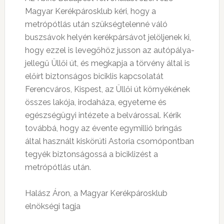
Magyar Kerékpárosklub kéri, hogy a
metrópótlás után szükségtelenné váló
buszsávok helyén kerékpársávot jelöljenek ki,
hogy ezzel is levegőhöz jusson az autópálya-
jellegű Üllői út, és megkapja a törvény által is
előírt biztonságos biciklis kapcsolatát
Ferencváros, Kispest, az Üllői út környékének
összes lakója, irodaháza, egyeteme és
egészségügyi intézete a belvárossal. Kérik
továbbá, hogy az évente egymillió bringás
által használt kiskörúti Astoria csomópontban
tegyék biztonságossá a biciklizést a
metrópótlás után.
Halász Áron, a Magyar Kerékpárosklub
elnökségi tagja