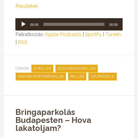
Részletek
Audió
00:00
00:00
lejátszó
Feliratkozás:
Apple Podcasts
|
Spotify
|
TuneIn
|
RSS
CÍMKÉK:
,
,
E-ROLLER
ELEKTROMOS ROLLER
,
,
MAGYAR KERÉKPÁROSKLUB
ROLLER
SZUPERZÖLD
Bringaparkolás
Budapesten – Hova
lakatoljam?