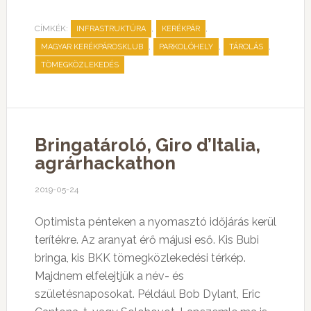
CÍMKÉK:
,
,
INFRASTRUKTÚRA
KERÉKPÁR
,
,
,
MAGYAR KERÉKPÁROSKLUB
PARKOLÓHELY
TÁROLÁS
TÖMEGKÖZLEKEDÉS
Bringatároló, Giro d’Italia,
agrárhackathon
2019-05-24
Optimista pénteken a nyomasztó időjárás kerül
terítékre. Az aranyat érő májusi eső. Kis Bubi
bringa, kis BKK tömegközlekedési térkép.
Majdnem elfelejtjük a név- és
születésnaposokat. Például Bob Dylant, Eric