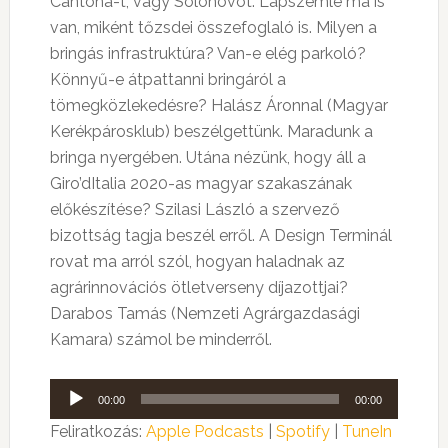
Cantona-t, vagy Solohovot. Lapszemle ma is
van, miként tőzsdei összefoglaló is. Milyen a
bringás infrastruktúra? Van-e elég parkoló?
Könnyű-e átpattanni bringáról a
tömegközlekedésre? Halász Áronnal (Magyar
Kerékpárosklub) beszélgettünk. Maradunk a
bringa nyergében. Utána nézünk, hogy áll a
Giro’dItalia 2020-as magyar szakaszának
előkészítése? Szilasi László a szervező
bizottság tagja beszél erről. A Design Terminál
rovat ma arról szól, hogyan haladnak az
agrárinnovációs ötletverseny díjazottjai?
Darabos Tamás (Nemzeti Agrárgazdasági
Kamara) számol be minderről.
Audió
00:00
00:00
lejátszó
Feliratkozás:
Apple Podcasts
|
Spotify
|
TuneIn