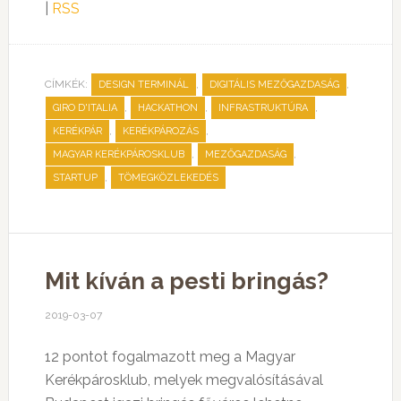
|
RSS
CÍMKÉK:
,
,
DESIGN TERMINÁL
DIGITÁLIS MEZŐGAZDASÁG
,
,
,
GIRO D'ITALIA
HACKATHON
INFRASTRUKTÚRA
,
,
KERÉKPÁR
KERÉKPÁROZÁS
,
,
MAGYAR KERÉKPÁROSKLUB
MEZŐGAZDASÁG
,
STARTUP
TÖMEGKÖZLEKEDÉS
Mit kíván a pesti bringás?
2019-03-07
12 pontot fogalmazott meg a Magyar
Kerékpárosklub, melyek megvalósításával