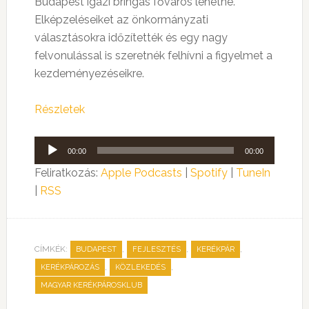
Budapest igazi bringás főváros lehetne.
Elképzeléseiket az önkormányzati
választásokra időzítették és egy nagy
felvonulással is szeretnék felhívni a figyelmet a
kezdeményezéseikre.
Részletek
Audió
00:00
00:00
lejátszó
Feliratkozás:
Apple Podcasts
|
Spotify
|
TuneIn
|
RSS
CÍMKÉK:
,
,
,
BUDAPEST
FEJLESZTÉS
KERÉKPÁR
,
,
KERÉKPÁROZÁS
KÖZLEKEDÉS
MAGYAR KERÉKPÁROSKLUB