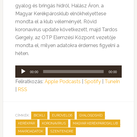
gyalog és bringás hídról, Halász Áron, a
Magyar Kerékpárosklub elnökhelyettese
mondta el a klub véleményét. Rövid
koronavírus update következett, majd Tardos
Gergely, az OTP Elemzési Központ vezetője
mondta el, milyen adatokra érdemes figyelni a
héten.
Audió
00:00
00:00
lejátszó
Feliratkozás:
Apple Podcasts
|
Spotify
|
TuneIn
|
RSS
CÍMKÉK:
,
,
,
BICIKLI
EUROVELO6
GYALOGOSHÍD
,
,
,
KERÉKPÁR
KORONAVÍRUS
MAGYAR KERÉKPÁROSKLUB
,
MAKROADATOK
SZENTENDRE