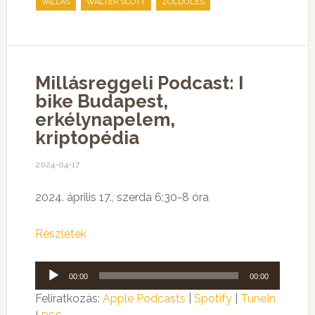
,
,
VALLÁS
WALTER SCOTT
ZÖLDÜLÉS
Millásreggeli Podcast: I
bike Budapest,
erkélynapelem,
kriptopédia
2024-04-17
2024. április 17., szerda 6:30-8 óra
Részletek
Audió
00:00
00:00
lejátszó
Feliratkozás:
Apple Podcasts
|
Spotify
|
TuneIn