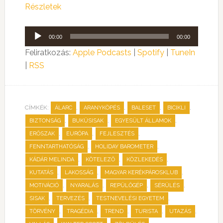
Részletek
Audió
00:00
00:00
lejátszó
Feliratkozás:
Apple Podcasts
|
Spotify
|
TuneIn
|
RSS
CÍMKÉK:
,
,
,
,
ÁLARC
ARANYKÖPÉS
BALESET
BICIKLI
,
,
,
BIZTONSÁG
BUKÜSISAK
EGYESÜLT ÁLLAMOK
,
,
,
ERŐSZAK
EURÓPA
FEJLESZTÉS
,
,
FENNTARTHATÓSÁG
HOLIDAY BAROMETER
,
,
,
KÁDÁR MELINDA
KÖTELEZŐ
KÖZLEKEDÉS
,
,
,
KUTATÁS
LAKOSSÁG
MAGYAR KERÉKPÁROSKLUB
,
,
,
,
MOTIVÁCIÓ
NYARALÁS
REPÜLŐGÉP
SÉRÜLÉS
,
,
,
SISAK
TERVEZÉS
TESTNEVELÉSI EGYETEM
,
,
,
,
,
TÖRVÉNY
TRAGÉDIA
TREND
TURISTA
UTAZÁS