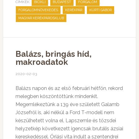
CÍMKÉK:
,
,
,
BICIKLI
BUDAPEST
FORGALOM
,
,
,
FORGALOMNÖVEKEDÉS
KERÉKPÁR
KÜRTI GÁBOR
MAGYAR KERÉKPÁROSKLUB
Balázs, bringás híd,
makroadatok
2020-02-03
Balázs napon és az első februári hétfőn, rekord
melegben köszöntöttünk mindenkit.
Megemlékeztünk a 139 éve született Galamb
Józsefről is, aki nélkül a Ford T-modell nem
készülhetett volna el. Lapszemle és tőzsdei
helyzetkép következett igencsak brutális ázsiai
kereskedéssel. Óriási vita indult a szentendrei