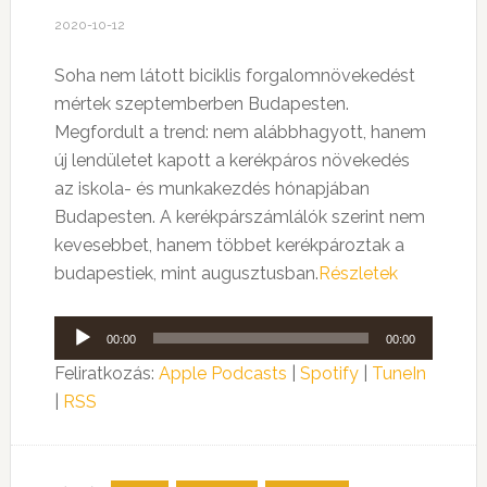
2020-10-12
Soha nem látott biciklis forgalomnövekedést
mértek szeptemberben Budapesten.
Megfordult a trend: nem alábbhagyott, hanem
új lendületet kapott a kerékpáros növekedés
az iskola- és munkakezdés hónapjában
Budapesten. A kerékpárszámlálók szerint nem
kevesebbet, hanem többet kerékpároztak a
budapestiek, mint augusztusban.
Részletek
Audió
00:00
00:00
lejátszó
Feliratkozás:
Apple Podcasts
|
Spotify
|
TuneIn
|
RSS