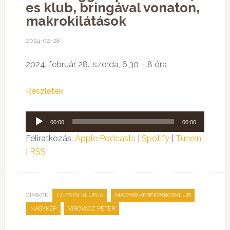
es klub, bringával vonaton,
makrokilátások
2024-02-28
2024. február 28., szerda, 6.30 – 8 óra
Részletek
Audió
00:00
00:00
lejátszó
Feliratkozás:
Apple Podcasts
|
Spotify
|
TuneIn
|
RSS
CÍMKÉK:
,
,
27-ESEK KLUBJA
MAGYAR KERÉKPÁROSKLUB
,
NAGYKÉP
VIROVÁCZ PÉTER