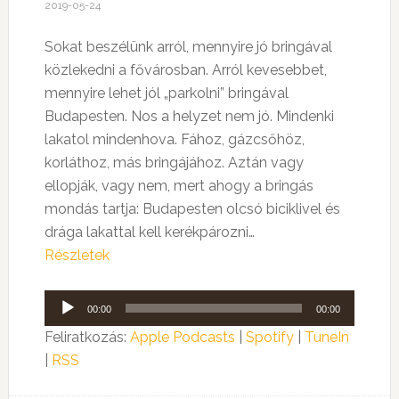
2019-05-24
Sokat beszélünk arról, mennyire jó bringával
közlekedni a fővárosban. Arról kevesebbet,
mennyire lehet jól „parkolni” bringával
Budapesten. Nos a helyzet nem jó. Mindenki
lakatol mindenhova. Fához, gázcsőhöz,
korláthoz, más bringájához. Aztán vagy
ellopják, vagy nem, mert ahogy a bringás
mondás tartja: Budapesten olcsó biciklivel és
drága lakattal kell kerékpározni…
Részletek
Audió
00:00
00:00
lejátszó
Feliratkozás:
Apple Podcasts
|
Spotify
|
TuneIn
|
RSS