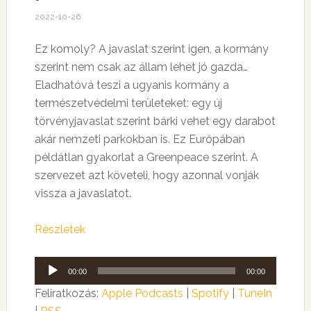
2022-10-26
Ez komoly? A javaslat szerint igen, a kormány
szerint nem csak az állam lehet jó gazda…
Eladhatóvá teszi a ugyanis kormány a
természetvédelmi területeket: egy új
törvényjavaslat szerint bárki vehet egy darabot
akár nemzeti parkokban is. Ez Európában
példátlan gyakorlat a Greenpeace szerint. A
szervezet azt követeli, hogy azonnal vonják
vissza a javaslatot.
Részletek
Audió
00:00
00:00
lejátszó
Feliratkozás:
Apple Podcasts
|
Spotify
|
TuneIn