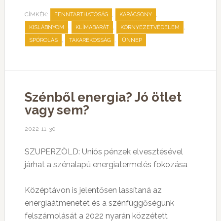
CÍMKÉK:
,
,
FENNTARTHATÓSÁG
KARÁCSONY
,
,
,
KISLÁBNYOM
KLÍMABARÁT
KÖRNYEZETVÉDELEM
,
,
SPÓROLÁS
TAKARÉKOSSÁG
ÜNNEP
Szénből energia? Jó ötlet
vagy sem?
2022-11-30
SZUPERZÖLD: Uniós pénzek elvesztésével
járhat a szénalapú energiatermelés fokozása
Középtávon is jelentősen lassítaná az
energiaátmenetet és a szénfüggőségünk
felszámolását a 2022 nyarán közzétett