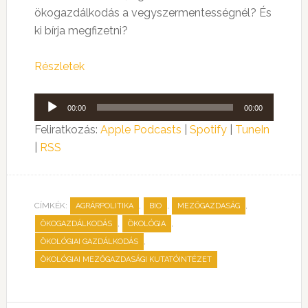
ökogazdálkodás a vegyszermentességnél? És
ki bírja megfizetni?
Részletek
Audió
00:00
00:00
lejátszó
Feliratkozás:
Apple Podcasts
|
Spotify
|
TuneIn
|
RSS
CÍMKÉK:
,
,
,
AGRÁRPOLITIKA
BIO
MEZŐGAZDASÁG
,
,
ÖKOGAZDÁLKODÁS
ÖKOLÓGIA
,
ÖKOLÓGIAI GAZDÁLKODÁS
ÖKOLÓGIAI MEZŐGAZDASÁGI KUTATÓINTÉZET