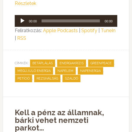
Részletek
Audió
00:00
00:00
lejátszó
Feliratkozás:
Apple Podcasts
|
Spotify
|
TuneIn
|
RSS
CÍMKÉK:
,
,
,
BETÁPLÁLÁS
ENERGIAKRÍZIS
GREENPEACE
,
,
,
MEGÚJULÓ ENERGIA
NAPELEM
NAPENERGIA
,
,
PETÍCIÓ
REZSIVÁLSÁG
SZALDÓ
Kell a pénz az államnak,
bárki vehet nemzeti
parkot…