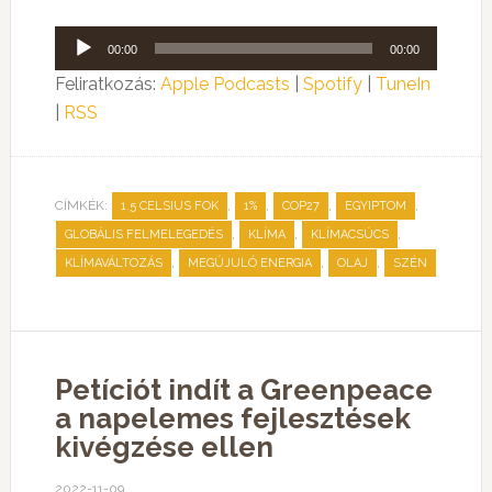
Audió
00:00
00:00
lejátszó
Feliratkozás:
Apple Podcasts
|
Spotify
|
TuneIn
|
RSS
CÍMKÉK:
,
,
,
,
1.5 CELSIUS FOK
1%
COP27
EGYIPTOM
,
,
,
GLOBÁLIS FELMELEGEDÉS
KLÍMA
KLÍMACSÚCS
,
,
,
KLÍMAVÁLTOZÁS
MEGÚJULÓ ENERGIA
OLAJ
SZÉN
Petíciót indít a Greenpeace
a napelemes fejlesztések
kivégzése ellen
2022-11-09