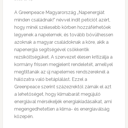
A Greenpeace Magyarország „Napenergiát
minden családnak!” névvel indít petíciót azért,
hogy minél szélesebb körben hozzáférhetőek
legyenek a napelemek, és tovább bővülhessen
azoknak a magyar családoknak a köre, akik a
napenergia segítségével csökkentik
rezsiköltségüket. A szervezet élesen kritizálja a
kormány frissen megjelent rendeletét, amellyel
megtiltanák az új napelemes rendszereknél a
hálózatra való betáplálást. Ezzel a
Greenpeace szerint százezrektől zárnák el azt
a lehetőséget, hogy klímabarát megújuló
energiával mérsékeljék energiakiadásaikat, ami
megengedhetetlen a klíma- és energiaválság
közepén.