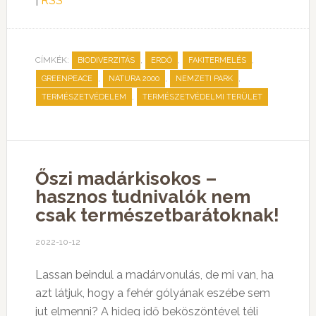
|
RSS
CÍMKÉK:
,
,
,
BIODIVERZITÁS
ERDŐ
FAKITERMELÉS
,
,
,
GREENPEACE
NATURA 2000
NEMZETI PARK
,
TERMÉSZETVÉDELEM
TERMÉSZETVÉDELMI TERÜLET
Őszi madárkisokos –
hasznos tudnivalók nem
csak természetbarátoknak!
2022-10-12
Lassan beindul a madárvonulás, de mi van, ha
azt látjuk, hogy a fehér gólyának eszébe sem
jut elmenni? A hideg idő beköszöntével téli