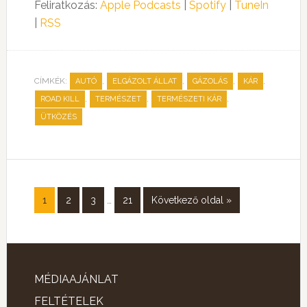
Feliratkozás:
Apple Podcasts
|
Spotify
|
TuneIn
|
RSS
CÍMKÉK:
,
,
,
,
AUTÓ
ELGÁZOLT ÁLLAT
GÁZOLÁS
KÁR
,
,
,
ROAD KILL
TERMÉSZET
TERMÉSZETI KÁR
ÜTKÖZÉS
1
2
3
…
21
Következő oldal »
MÉDIAAJÁNLAT
FELTÉTELEK