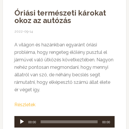
Óriási természeti károkat
okoz az autózás
2022-09-14
A világon és hazánkban egyaránt óriási
probléma, hogy rengeteg élőlény pusztul el
járművel való ütközés következtében. Nagyon
nehéz pontosan megmondani, hogy mennyi
állatról van szó, de néhány becslés segít
rámutatni, hogy elképesztő számú állat élete
ér véget így.
Részletek
Audió
00:00
00:00
lejátszó