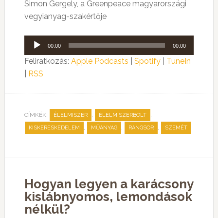
Simon Gergely, a Greenpeace magyarországi
vegyianyag-szakértője
Audió
00:00
00:00
lejátszó
Feliratkozás:
Apple Podcasts
|
Spotify
|
TuneIn
|
RSS
CÍMKÉK:
,
,
ÉLELMISZER
ÉLELMISZERBOLT
,
,
,
KISKERESKEDELEM
MŰANYAG
RANGSOR
SZEMÉT
Hogyan legyen a karácsony
kislábnyomos, lemondások
nélkül?