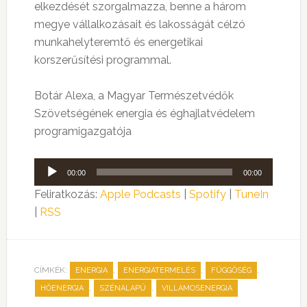
elkezdését szorgalmazza, benne a három
megye vállalkozásait és lakosságát célzó
munkahelyteremtő és energetikai
korszerűsítési programmal.
Botár Alexa, a Magyar Természetvédők
Szövetségének energia és éghajlatvédelem
programigazgatója
Audió
00:00
00:00
lejátszó
Feliratkozás:
Apple Podcasts
|
Spotify
|
TuneIn
|
RSS
CÍMKÉK:
,
,
,
ENERGIA
ENERGIATERMELÉS
FÜGGŐSÉG
,
,
HŐENERGIA
SZÉNALAPÚ
VILLAMOSENERGIA