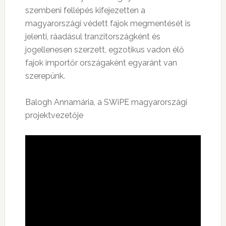
szembeni fellépés kifejezetten a
magyarországi védett fajok megmentését is
jelenti, ráadásul tranzitországként és
jogellenesen szerzett, egzotikus vadon élő
fajok importőr országaként egyaránt van
szerepünk.
Balogh Annamária, a SWiPE magyarországi
projektvezetője