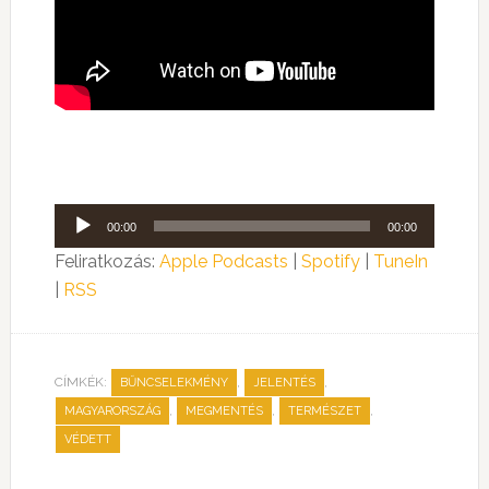
Audió
00:00
00:00
lejátszó
Feliratkozás:
Apple Podcasts
|
Spotify
|
TuneIn
|
RSS
CÍMKÉK:
,
,
BŰNCSELEKMÉNY
JELENTÉS
,
,
,
MAGYARORSZÁG
MEGMENTÉS
TERMÉSZET
VÉDETT