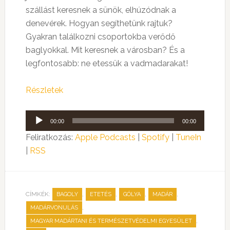
szállást keresnek a sünök, elhúzódnak a
denevérek. Hogyan segíthetünk rajtuk?
Gyakran találkozni csoportokba verődő
baglyokkal. Mit keresnek a városban? És a
legfontosabb: ne etessük a vadmadarakat!
Részletek
Audió
00:00
00:00
lejátszó
Feliratkozás:
Apple Podcasts
|
Spotify
|
TuneIn
|
RSS
CÍMKÉK:
,
,
,
,
BAGOLY
ETETÉS
GÓLYA
MADÁR
,
MADÁRVONULÁS
,
MAGYAR MADÁRTANI ÉS TERMÉSZETVÉDELMI EGYESÜLET