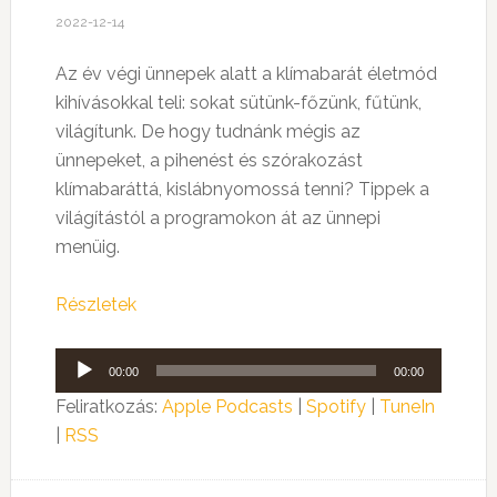
2022-12-14
Az év végi ünnepek alatt a klímabarát életmód
kihívásokkal teli: sokat sütünk-főzünk, fűtünk,
világítunk. De hogy tudnánk mégis az
ünnepeket, a pihenést és szórakozást
klímabaráttá, kislábnyomossá tenni? Tippek a
világítástól a programokon át az ünnepi
menüig.
Részletek
Audió
00:00
00:00
lejátszó
Feliratkozás:
Apple Podcasts
|
Spotify
|
TuneIn
|
RSS