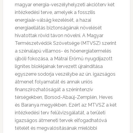
magyar energia-veszélyhelyzeti akcióterv két
intézkedési terve, amelyek a fosszilis
energiaár-válság kezelését, a hazai
energiaellátás biztonságának növelését
hivatottak rövid távon növelni. A Magyar
Természetvédők Szövetsége (MTVSZ) szerint
a szénalapú villamos- és hőenergiatermelés
újbóli fokozása, a Mátrai Erőmű nyugdíjazott
lignites blokkjainak tervezett újraindítása
egyszerre sodorja veszélybe az ún. igazságos
átmenet folyamatát és annak uniós
finanszírozhatóságát a szénintenzív
térségekben, Borsod-Abaúj-Zemplén, Heves
és Baranya megyékben. Ezért az MTVSZ a két
intézkedési terv felülvizsgálatát, a területi
igazságos átmeneti tervek elfogadhatóvá
tételét és megvalósításának mielőbbi