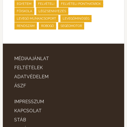
,
,
,
EGYETEM
FELVÉTELI
FELVÉTELI PONTHATÁROK
,
,
FŐISKOLA
LÉGZSENNYEZÉS
,
,
LEVEGŐ MUNKACSOPORT
LEVEGŐMINŐSÉG
,
,
RENDSZÁM
ROBOGÓ
SEGÉDMOTOR
MÉDIAAJÁNLAT
FELTÉTELEK
ADATVÉDELEM
ÁSZF
IMPRESSZUM
KAPCSOLAT
STÁB