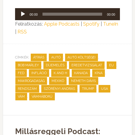
Audió
00:00
00:00
lejátszó
Feliratkozás:
Apple Podcasts
|
Spotify
|
TuneIn
|
RSS
CÍMKÉK:
,
,
,
ÁTÍRÁS
AUTÓ
AUTÓ KÖLTSÉGEI
,
,
,
,
BOB MARLEY
DÍJEMELÉS
EREDETVIZSGÁLAT
EU
,
,
,
,
,
FED
INFLÁCIÓ
K AND H
KANADA
KÍNA
,
,
,
MAKROGADASÁG
MEXIKÓ
NÉMETH DÁVIS
,
,
,
,
RENDSZÁM
SZÖRÉNYI ANDRÁS
TRUMP
USA
,
VÁM
VÁMHÁBORÚ
Millásreggeli Podcast: