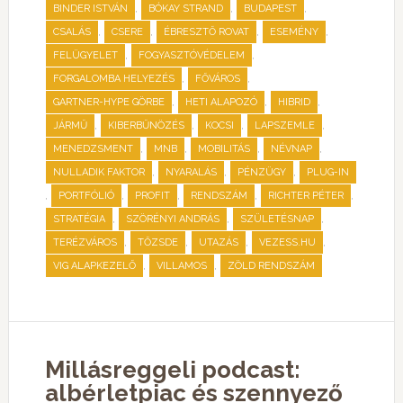
,
,
,
BINDER ISTVÁN
BÓKAY STRAND
BUDAPEST
,
,
,
,
CSALÁS
CSERE
ÉBRESZTŐ ROVAT
ESEMÉNY
,
,
FELÜGYELET
FOGYASZTÓVÉDELEM
,
,
FORGALOMBA HELYEZÉS
FŐVÁROS
,
,
,
GARTNER-HYPE GÖRBE
HETI ALAPOZÓ
HIBRID
,
,
,
,
JÁRMŰ
KIBERBŰNÖZÉS
KOCSI
LAPSZEMLE
,
,
,
,
MENEDZSMENT
MNB
MOBILITÁS
NÉVNAP
,
,
,
NULLADIK FAKTOR
NYARALÁS
PÉNZÜGY
PLUG-IN
,
,
,
,
,
PORTFÓLIÓ
PROFIT
RENDSZÁM
RICHTER PÉTER
,
,
,
STRATÉGIA
SZÖRÉNYI ANDRÁS
SZÜLETÉSNAP
,
,
,
,
TERÉZVÁROS
TŐZSDE
UTAZÁS
VEZESS.HU
,
,
VIG ALAPKEZELŐ
VILLAMOS
ZÖLD RENDSZÁM
Millásreggeli podcast:
albérletpiac és szennyező