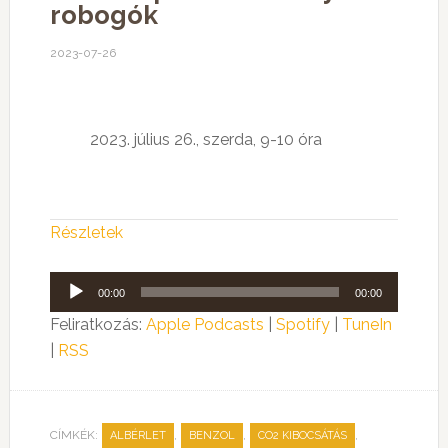
robogók
2023-07-26
2023. július 26., szerda, 9-10 óra
Részletek
Audió
00:00
00:00
lejátszó
Feliratkozás:
Apple Podcasts
|
Spotify
|
TuneIn
|
RSS
CÍMKÉK:
,
,
,
ALBÉRLET
BENZOL
CO2 KIBOCSÁTÁS