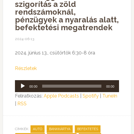
szigorítás a zöld
rendszámoknál,
pénzügyek a nyaralás alatt,
befektetési megatrendek
2024-06-13
2024. június 13., csütörtök 6:30-8 óra
Részletek
Audió
00:00
00:00
lejátszó
Feliratkozás:
Apple Podcasts
|
Spotify
|
TuneIn
|
RSS
CÍMKÉK:
,
,
,
AUTÓ
BANKKÁRTYA
BEFEKTETÉS