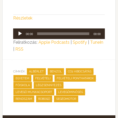
Részletek
Audió
00:00
00:00
lejátszó
Feliratkozás:
Apple Podcasts
|
Spotify
|
TuneIn
|
RSS
CÍMKÉK:
,
,
,
ALBÉRLET
BENZOL
CO2 KIBOCSÁTÁS
,
,
,
EGYETEM
FELVÉTELI
FELVÉTELI PONTHATÁROK
,
,
FŐISKOLA
LÉGZSENNYEZÉS
,
,
LEVEGŐ MUNKACSOPORT
LEVEGŐMINŐSÉG
,
,
RENDSZÁM
ROBOGÓ
SEGÉDMOTOR