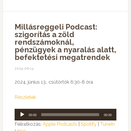
Millásreggeli Podcast:
szigorítás a zöld
rendszámoknál,
pénzügyek a nyaralás alatt,
befektetési megatrendek
2024-06-13
2024. június 13., csütörtök 6:30-8 óra
Részletek
Audió
00:00
00:00
lejátszó
Feliratkozás:
Apple Podcasts
|
Spotify
|
TuneIn