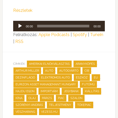
Részletek
Audió
00:00
00:00
lejátszó
Feliratkozás:
Apple Podcasts
|
Spotify
|
TuneIn
|
RSS
CÍMKÉK:
,
,
AMERIKAI ELNÖKVÁLASZTÁS
ARANYKÖPÉS
,
,
,
,
ARTHUR MILLER
AUTÓ
AUTÓGYÁRTÓ
CIB
,
,
,
,
DEZINFLÁCIÓ
ELEKTROMOS AUTÓ
ESZKÖZ
EU
,
,
EURIZON ASSET MANAGEMANT HUNGARY
FUTÓMŰ
,
,
,
,
HAJDU EGON
IMPORTVÁM
JEGYBANK
KIÁLLÍTÁS
,
,
,
,
,
KÍNA
OLAJ
PÁRIZS
PIAC
SZALON
,
,
,
SZÖRÉNYI ANDRÁS
TELJESÍTMÉNY
TŐKEPIAC
,
VÉSZHARANG
VEZESS.HU