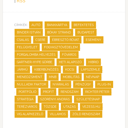
|
RSS
CÍMKÉK:
,
,
,
AUTÓ
BANKKÁRTYA
BEFEKTETÉS
,
,
,
BINDER ISTVÁN
BÓKAY STRAND
BUDAPEST
,
,
,
,
CSALÁS
CSERE
ÉBRESZTŐ ROVAT
ESEMÉNY
,
,
FELÜGYELET
FOGYASZTÓVÉDELEM
,
,
FORGALOMBA HELYEZÉS
FŐVÁROS
,
,
,
GARTNER-HYPE GÖRBE
HETI ALAPOZÓ
HIBRID
,
,
,
,
JÁRMŰ
KIBERBŰNÖZÉS
KOCSI
LAPSZEMLE
,
,
,
,
MENEDZSMENT
MNB
MOBILITÁS
NÉVNAP
,
,
,
NULLADIK FAKTOR
NYARALÁS
PÉNZÜGY
PLUG-IN
,
,
,
,
,
PORTFÓLIÓ
PROFIT
RENDSZÁM
RICHTER PÉTER
,
,
,
STRATÉGIA
SZÖRÉNYI ANDRÁS
SZÜLETÉSNAP
,
,
,
,
TERÉZVÁROS
TŐZSDE
UTAZÁS
VEZESS.HU
,
,
VIG ALAPKEZELŐ
VILLAMOS
ZÖLD RENDSZÁM