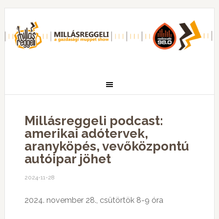
Millásreggeli podcast:
amerikai adótervek,
aranyköpés, vevőközpontú
autóipar jöhet
2024-11-28
2024. november 28., csütörtök 8-9 óra