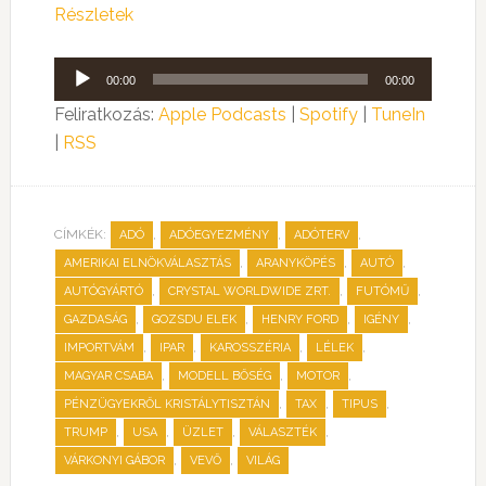
Részletek
Audió
00:00
00:00
lejátszó
Feliratkozás:
Apple Podcasts
|
Spotify
|
TuneIn
|
RSS
CÍMKÉK:
,
,
,
ADÓ
ADÓEGYEZMÉNY
ADÓTERV
,
,
,
AMERIKAI ELNÖKVÁLASZTÁS
ARANYKÖPÉS
AUTÓ
,
,
,
AUTÓGYÁRTÓ
CRYSTAL WORLDWIDE ZRT.
FUTÓMŰ
,
,
,
,
GAZDASÁG
GOZSDU ELEK
HENRY FORD
IGÉNY
,
,
,
,
IMPORTVÁM
IPAR
KAROSSZÉRIA
LÉLEK
,
,
,
MAGYAR CSABA
MODELL BŐSÉG
MOTOR
,
,
,
PÉNZÜGYEKRŐL KRISTÁLYTISZTÁN
TAX
TIPUS
,
,
,
,
TRUMP
USA
ÜZLET
VÁLASZTÉK
,
,
VÁRKONYI GÁBOR
VEVŐ
VILÁG