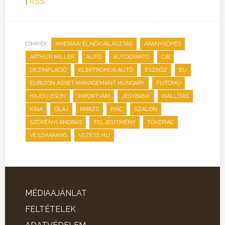
|
RSS
CÍMKÉK:
,
,
AMERIKAI ELNÖKVÁLASZTÁS
ARANYKÖPÉS
,
,
,
,
ARTHUR MILLER
AUTÓ
AUTÓGYÁRTÓ
CIB
,
,
,
,
DEZINFLÁCIÓ
ELEKTROMOS AUTÓ
ESZKÖZ
EU
,
,
EURIZON ASSET MANAGEMANT HUNGARY
FUTÓMŰ
,
,
,
,
HAJDU EGON
IMPORTVÁM
JEGYBANK
KIÁLLÍTÁS
,
,
,
,
,
KÍNA
OLAJ
PÁRIZS
PIAC
SZALON
,
,
,
SZÖRÉNYI ANDRÁS
TELJESÍTMÉNY
TŐKEPIAC
,
VÉSZHARANG
VEZESS.HU
MÉDIAAJÁNLAT
FELTÉTELEK