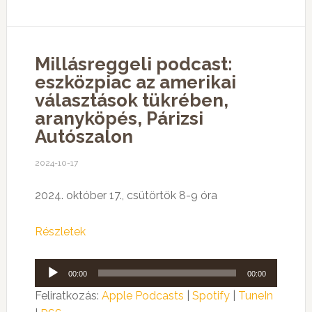
Millásreggeli podcast:
eszközpiac az amerikai
választások tükrében,
aranyköpés, Párizsi
Autószalon
2024-10-17
2024. október 17., csütörtök 8-9 óra
Részletek
Audió
00:00
00:00
lejátszó
Feliratkozás:
Apple Podcasts
|
Spotify
|
TuneIn